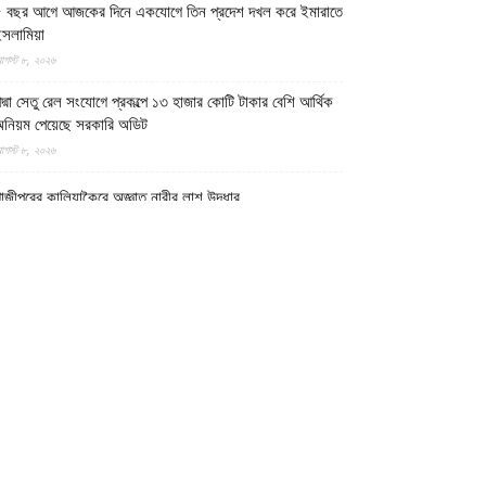
 বছর আগে আজকের দিনে একযোগে তিন প্রদেশ দখল করে ইমারাতে
সলামিয়া
গস্ট ৮, ২০২৬
দ্মা সেতু রেল সংযোগে প্রকল্পে ১৩ হাজার কোটি টাকার বেশি আর্থিক
নিয়ম পেয়েছে সরকারি অডিট
গস্ট ৮, ২০২৬
াজীপুরের কালিয়াকৈরে অজ্ঞাত নারীর লাশ উদ্ধার
গস্ট ৮, ২০২৬
ত্তর প্রদেশের মথুরায় ঐতিহাসিক শাহী ঈদগাহ মসজিদের স্থলে
বারও কৃষ্ণ মন্দির নির্মাণের দাবি, মসজিদের জন্য বিকল্প জমির
্রস্তাব
গস্ট ৮, ২০২৬
েলমান্দে বিপুল পরিমাণ অবৈধ অস্ত্র ও সামরিক সরঞ্জাম জব্দ করেছে
মারাতে ইসলামিয়ার নিরাপত্তা বাহিনী
গস্ট ৮, ২০২৬
োয়াখালীর কবিরহাটে নিখোঁজের এক দিন পর যুবদলনেতার লাশ উদ্ধার