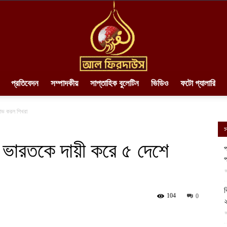
প্রতিবেদন
সম্পাদকীয়
সাপ্তাহিক বুলেটিন
ভিডিও
ফটো গ্যালারি
AlFirdaws
ষোভ করল শিখরা
স
: ভারতকে দায়ী করে ৫ দেশে
প
প
||
আ
ব
104
0
২
আ