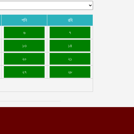
শনি
রবি
৬
৭
১৩
১৪
২০
২১
২৭
২৮