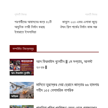
পূর্ববর্তী নিবন্ধ
পরবর্তী নিবন্ধ
শরণার্থীদের আবাসনের জন্য ৪১টি
কাবুলে ২২৩ একর এলাকা জুড়ে
আধুনিক নগরী নির্মান করছে
ঔষধ শিল্প পার্কের নির্মান কাজ শুরু
ইমারাতে ইসলামিয়া
সম্পর্কিত নিবন্ধসমূহ
আল ফিরদাউস বুলেটিন || ১ম সপ্তাহ, আগস্ট
২০২৬ ||
আল-ফিরদাউস বুলেটিন
মালিতে তুরস্কের দেয়া ড্রোনে জান্তার ৬৬ হামলায়
শহীদ ১৫৫ বেসামরিক নাগরিক
আফ্রিকা
পাকতিয়া পুলিশ প্রশিক্ষণ কেন্দ্র থেকে গ্রাজুয়েশন