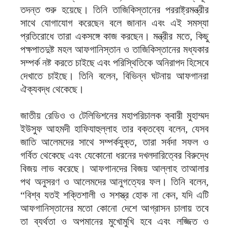
তদন্ত শুরু হয়েছে। তিনি তাজিকিস্তানের পররাষ্ট্রমন্ত্রীর
সাথে যোগাযোগ করেছেন বলে জানান এবং এই সমস্যা
প্রতিরোধে তারা একসঙ্গে কাজ করছেন। মন্ত্রীর মতে, কিছু
পক্ষপাতদুষ্ট মহল আফগানিস্তান ও তাজিকিস্তানের মধ্যকার
সম্পর্ক নষ্ট করতে চাইছে এবং পরিস্থিতিকে অনিরাপদ হিসেবে
দেখাতে চাইছে। তিনি বলেন, বিভিন্ন ঘটনায় আফগানরা
ঐক্যবদ্ধ থেকেছে।
জাতীয় রেডিও ও টেলিভিশনের মহাপরিচালক ক্বারী মুহাম্মদ
ইউসুফ আহমদী হাফিযাহুল্লাহ তার বক্তব্যে বলেন, যেসব
জাতি আলেমদের সাথে সম্পর্কযুক্ত, তারা সর্বদা সফল ও
গর্বিত থেকেছে এবং যেকোনো ধরনের দখলদারিত্বের বিরুদ্ধে
বিজয় লাভ করেছে। আফগানদের বিজয় আল্লাহ তাআলার
পথ অনুসরণ ও আলেমদের আনুগত্যের ফল। তিনি বলেন,
“বিশ্ব যতই শক্তিশালী ও সশস্ত্র হোক না কেন, যদি এটি
আফগানিস্তানের মতো কোনো দেশে আগ্রাসন চালায় তবে
তা ব্যর্থতা ও অপমানের মুখোমুখি হবে এবং লজ্জিত ও