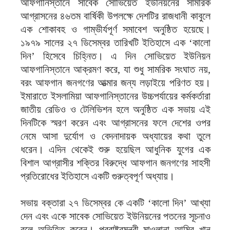
আফগানিস্তানে সাবেক সোভিয়েত ইউনিয়নের সামরিক
আগ্রাসনের ৪৬তম বার্ষিকী উপলক্ষে দেশটির রাজধানী কাবুলে
এক শোকাবহ ও গাম্ভীর্যপূর্ণ সমাবেশ অনুষ্ঠিত হয়েছে।
১৯৭৯ সালের ২৭ ডিসেম্বর তারিখটি ইতিহাসে এক ‘কালো
দিন’ হিসেবে চিহ্নিত। এ দিন সোভিয়েত ইউনিয়ন
আফগানিস্তানে আক্রমণ করে, যা শুধু সামরিক সংঘাত নয়,
বরং আফগান জনগণের আত্মার জন্য লড়াইয়ে পরিণত হয়।
ইমারাতে ইসলামিয়া আফগানিস্তানের উচ্চপর্যায়ের কর্মকর্তারা
জাতীয় রেডিও ও টেলিভিশন হলে অনুষ্ঠিত এক সভায় এই
দিনটিকে স্মরণ করেন এবং আগ্রাসনের ফলে দেশের ওপর
নেমে আসা দুর্যোগ ও বেদনাদায়ক অধ্যায়ের কথা তুলে
ধরেন। এদিন থেকেই শুরু হয়েছিল আধুনিক যুগের এক
বিশাল আগ্রাসীর শক্তির বিরুদ্ধে আফগান জনগণের সাহসী
প্রতিরোধের ইতিহাসে একটি গুরুত্বপূর্ণ অধ্যায়।
সভায় বক্তারা ২৭ ডিসেম্বর কে একটি ‘কালো দিন’ আখ্যা
দেন এবং একে সাবেক সোভিয়েত ইউনিয়নের পতনের সূচনাও
বলে অভিহিত করেন। পররাষ্ট্রমন্ত্রী মাওলানা আমির খান