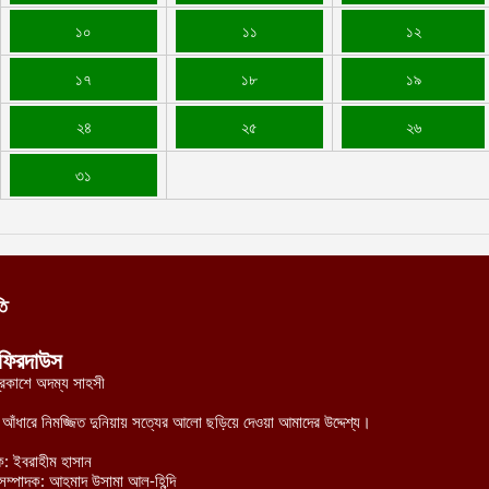
১০
১১
১২
১৭
১৮
১৯
২৪
২৫
২৬
৩১
তি
ফিরদাউস
্রকাশে অদম্য সাহসী
র আঁধারে নিমজ্জিত দুনিয়ায় সত্যের আলো ছড়িয়ে দেওয়া আমাদের উদ্দেশ্য।
ক: ইবরাহীম হাসান
হী সম্পাদক: আহমাদ উসামা আল-হিন্দি