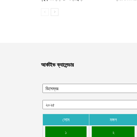
আর্কাইভ ক্যালেন্ডার
সোম
মঙ্গল
১
২