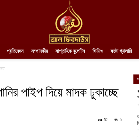
প্রতিবেদন
সম্পাদকীয়
সাপ্তাহিক বুলেটিন
ভিডিও
ফটো গ্যালারি
AlFirdaws
ভারত
স
 পানির পাইপ দিয়ে মাদক ঢুকাচ্ছে
ক
ক
||
আ
হ
52
0
শ
আ