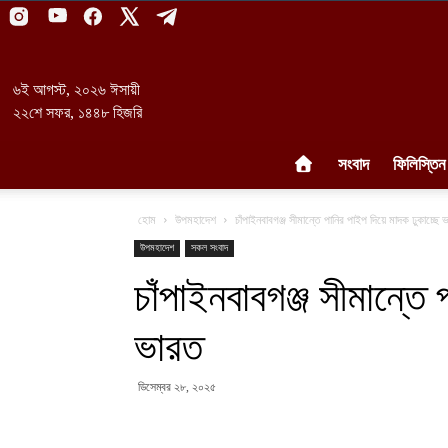
৬ই আগস্ট, ২০২৬ ঈসায়ী
২২শে সফর, ১৪৪৮ হিজরি
সংবাদ
ফিলিস্তিন
হোম
উপমহাদেশ
চাঁপাইনবাবগঞ্জ সীমান্তে পানির পাইপ দিয়ে মাদক ঢুকাচ্ছে 
উপমহাদেশ
সকল সংবাদ
চাঁপাইনবাবগঞ্জ সীমান্তে
ভারত
ডিসেম্বর ২৮, ২০২৫