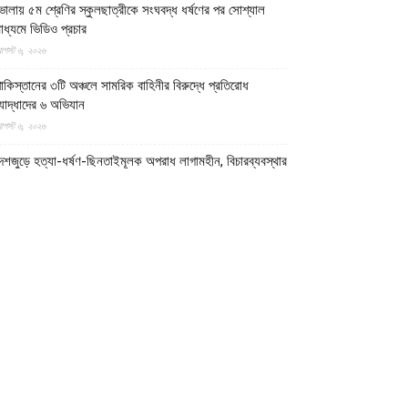
োলায় ৫ম শ্রেণির স্কুলছাত্রীকে সংঘবদ্ধ ধর্ষণের পর সোশ্যাল
াধ্যমে ভিডিও প্রচার
গস্ট ৬, ২০২৬
াকিস্তানের ৩টি অঞ্চলে সামরিক বাহিনীর বিরুদ্ধে প্রতিরোধ
োদ্ধাদের ৬ অভিযান
গস্ট ৬, ২০২৬
েশজুড়ে হত্যা-ধর্ষণ-ছিনতাইমূলক অপরাধ লাগামহীন, বিচারব্যবস্থার
্রতি আস্থাহীনতাকে দায়ী ভাবছেন বিশ্লেষকগণ
গস্ট ৬, ২০২৬
ক্ষিণ লেবাননে আইইডি বিস্ফোরণে দুই দখলদার ইসরায়েলি সেনা
নিহত, আহত ৭
গস্ট ৬, ২০২৬
ান হাতে ভাত খেতে খেতে বাম হাতে নিচ্ছে ঘুষ! ঠাকুরগাঁও জেলা
েজিস্ট্রার অফিসের কর্মকর্তার ভিডিও ভাইরাল
গস্ট ৫, ২০২৬
াটোরে ব্যাংক থেকে টাকা তুলে ফেরার পথে নারীর লাখ টাকা ছিনতাই