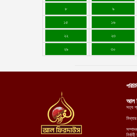
৮
৯
১৫
১৬
২২
২৩
২৯
৩০
পরিচি
আল 
সত্য প
মিথ্যা
সম্পাদ
নির্বা