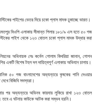
আ
ল
শ
প্লাস্টিকের পাইপের ভেতর দিয়ে চকো প্লাস মাদক ঢুকাচ্ছে ভারত।
আ
চ
জমতপুর বিওপি এলাকায় সীমান্ত পিলার ১৮১/৯ এস হতে ৫০ গজ
ক
লাস্টিকের পাইপ থেকে ১২৩ বোতল চকো প্লাস মাদক উদ্ধার করা
আ
আ
ম
টালিয়নের অধিনায়ক লেঃ কর্নেল গোলাম কিবরিয়া জানান, গোপন
আ
ির একটি বিশেষ টহল দল দায়িত্বপূর্ণ এলাকায় অভিযান চালায়।
অ
ভ
নিক ৫০ গজ বাংলাদেশের অভ্যন্তরে কৃষকের পানি দেওয়ার
আ
 দেখে বিজিবি সদস্যরা।
ঢ
সার পর অভ্যন্তরে অভিনব কায়দায় লুকিয়ে রাখা ১২৩ বোতল
১
ে। তবে এ ঘটনায় কাউকে আটক করা সম্ভব হয়নি।
আ