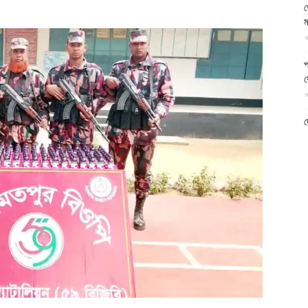
ভ
আল-
ম
আ
প
য
আ
ফিরদাউস
দ
প
আ
দ
আ
ড
র
আ
ন