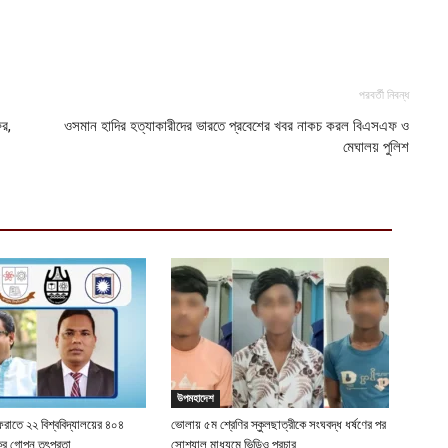
আ
স
স
আ
পরবর্তী নিবন্ধ
ের,
ওসমান হাদির হত্যাকারীদের ভারতে প্রবেশের খবর নাকচ করল বিএসএফ ও
মেঘালয় পুলিশ
উপমহাদেশ
েরাতে ২২ বিশ্ববিদ্যালয়ের ৪০৪
ভোলায় ৫ম শ্রেণির স্কুলছাত্রীকে সংঘবদ্ধ ধর্ষণের পর
কের গোপন তৎপরতা
সোশ্যাল মাধ্যমে ভিডিও প্রচার