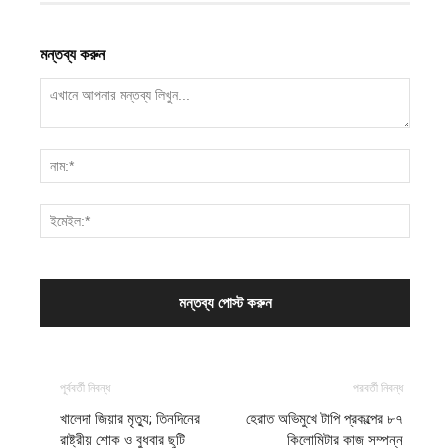
মন্তব্য করুন
পূর্ববর্তী নিবন্ধ
পরবর্তী নিবন্ধ
খালেদা জিয়ার মৃত্যু; তিনদিনের
হেরাত অভিমুখে টাপি প্রকল্পের ৮৭
রাষ্ট্রীয় শোক ও বুধবার ছুটি
কিলোমিটার কাজ সম্পন্ন