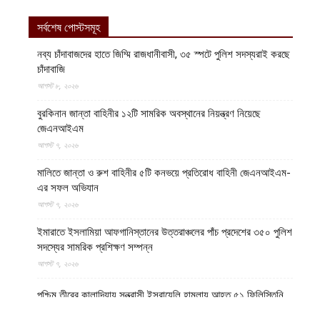
সর্বশেষ পোস্টসমূহ
নব্য চাঁদাবাজদের হাতে জিম্মি রাজধানীবাসী, ৩৫ স্পটে পুলিশ সদস্যরাই করছে
চাঁদাবাজি
আগস্ট ৮, ২০২৬
বুরকিনান জান্তা বাহিনীর ১২টি সামরিক অবস্থানের নিয়ন্ত্রণ নিয়েছে
জেএনআইএম
আগস্ট ৭, ২০২৬
মালিতে জান্তা ও রুশ বাহিনীর ৫টি কনভয়ে প্রতিরোধ বাহিনী জেএনআইএম-
এর সফল অভিযান
আগস্ট ৭, ২০২৬
ইমারাতে ইসলামিয়া আফগানিস্তানের উত্তরাঞ্চলের পাঁচ প্রদেশের ৩৫০ পুলিশ
সদস্যের সামরিক প্রশিক্ষণ সম্পন্ন
আগস্ট ৭, ২০২৬
পশ্চিম তীরের কালান্দিয়ায় সন্ত্রাসী ইসরায়েলি হামলায় আহত ৫১ ফিলিস্তিনি
আগস্ট ৭, ২০২৬