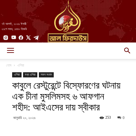
৭ই আগস্ট, ২০২৬ ঈসায়ী
২৩শে সফর, ১৪৪৮ হিজরি
AlFirdaws
হোম
এশিয়া
এশিয়া
মধ্য এশিয়া
সকল সংবাদ
কাবুলে রেস্টুরেন্টে বিস্ফোরণের ঘটনায়
||
এক চীনা মুসলিমসহ ৬ আফগান
শহীদ: আইএসের দায় স্বীকার
আল-
253
জানুয়ারি ২০, ২০২৬
0