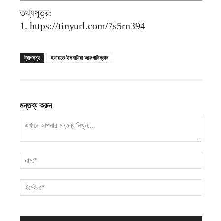
তথ্যসূত্র:
1. https://tinyurl.com/7s5rn394
ট্যাগসমূহ
ইমারাতে ইসলামিয়া আফগানিস্তান
মন্তব্য করুন