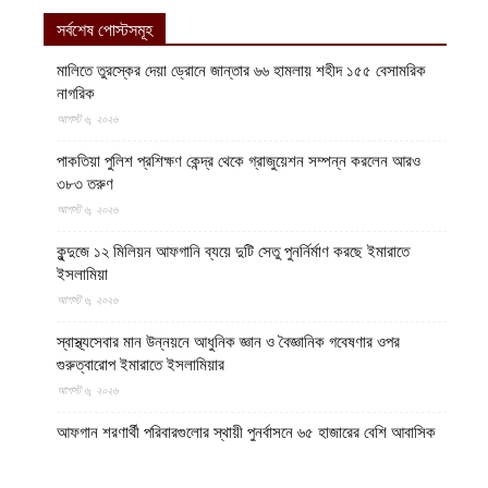
সর্বশেষ পোস্টসমূহ
মালিতে তুরস্কের দেয়া ড্রোনে জান্তার ৬৬ হামলায় শহীদ ১৫৫ বেসামরিক
নাগরিক
আগস্ট ৬, ২০২৬
পাকতিয়া পুলিশ প্রশিক্ষণ কেন্দ্র থেকে গ্রাজুয়েশন সম্পন্ন করলেন আরও
৩৮৩ তরুণ
আগস্ট ৬, ২০২৬
কুন্দুজে ১২ মিলিয়ন আফগানি ব্যয়ে দুটি সেতু পুনর্নির্মাণ করছে ইমারাতে
ইসলামিয়া
আগস্ট ৬, ২০২৬
স্বাস্থ্যসেবার মান উন্নয়নে আধুনিক জ্ঞান ও বৈজ্ঞানিক গবেষণার ওপর
গুরুত্বারোপ ইমারাতে ইসলামিয়ার
আগস্ট ৬, ২০২৬
আফগান শরণার্থী পরিবারগুলোর স্থায়ী পুনর্বাসনে ৬৫ হাজারের বেশি আবাসিক
প্লট বরাদ্দ ইমারাতে ইসলামিয়ার
আগস্ট ৬, ২০২৬