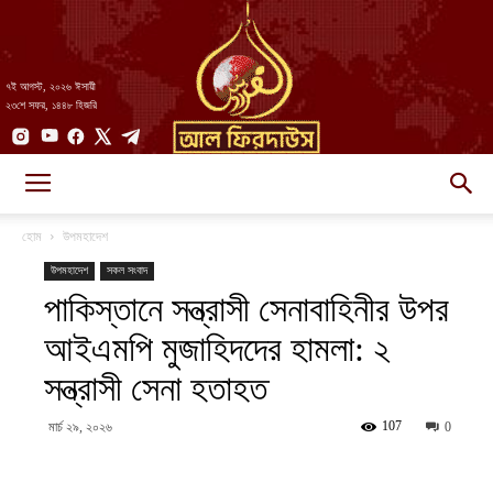
৭ই আগস্ট, ২০২৬ ঈসায়ী
২৩শে সফর, ১৪৪৮ হিজরি
AlFirdaws
হোম
উপমহাদেশ
উপমহাদেশ
সকল সংবাদ
পাকিস্তানে সন্ত্রাসী সেনাবাহিনীর উপর
||
আইএমপি মুজাহিদদের হামলা: ২
সন্ত্রাসী সেনা হতাহত
আল-
107
মার্চ ২৯, ২০২৬
0