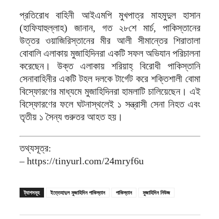
প্রতিরোধ বাহিনী আইএমপি মুখপাত্র মাহমুদুল হাসান
(হাফিযাহুল্লাহ) জানান, গত ২৮শে মার্চ, পাকিস্তানের
উত্তর ওয়াজিরিস্তানের মীর আলী সীমান্তের শিরাতালা
বোবালি এলাকায় মুজাহিদিনরা একটি সফল অভিযান পরিচালনা
করেছেন। উক্ত এলাকায় শরিয়াহ্ বিরোধী পাকিস্তানি
সেনাবাহিনীর একটি টহল দলকে টার্গেট করে শক্তিশালী বোমা
বিস্ফোরণের মাধ্যমে মুজাহিদিনরা হামলাটি চালিয়েছেন। এই
বিস্ফোরণের ফলে ঘটনাস্থলেই ১ সন্ত্রাসী সেনা নিহত এবং
তৃতীয় ১ সৈন্য গুরুতর আহত হয়।
তথ্যসূত্র:
– https://tinyurl.com/24mryf6u
ট্যাগসমূহ
ইত্তেহাদুল মুজাহিদিন পাকিস্তান
পাকিস্তান
মুজাহিদিন নিউজ