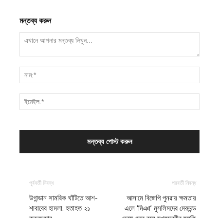
মন্তব্য করুন
পূর্ববর্তী নিবন্ধ
পরবর্তী নিবন্ধ
উগান্ডান সামরিক ঘাঁটিতে আশ-
আসামে বিজেপি পুনরায় ক্ষমতায়
শাবাবের হামলা: হতাহত ২১
এলে ‘মিঞা’ মুসলিমদের মেরুদন্ড