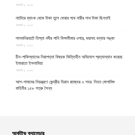
আগস্ট ৫, ২০২৬
নাটোরে ব্যাংক থেকে টাকা তুলে ফেরার পথে নারীর লাখ টাকা ছিনতাই
আগস্ট ৫, ২০২৬
লালমনিরহাটে তিস্তা নদীর পানি বিপৎসীমার ওপরে, ভয়াবহ বন্যার শঙ্কা
আগস্ট ৫, ২০২৬
চীন-পাকিস্তানের নিরাপত্তা বিষয়ক ভিত্তিহীন অভিযোগ প্রত্যাখ্যান করেছে
ইমারাতে ইসলামিয়া
আগস্ট ৫, ২০২৬
আশ-শাবাবের নিয়ন্ত্রণে কেন্দ্রীয় হিরান রাজ্যের ৩ শহর: নিহত মোগাদিশু
বাহিনীর ১৫৮ শত্রু সৈন্য
আগস্ট ৫, ২০২৬
অজ্ঞাত ক্ষেপণাস্ত্রসদৃশ বস্তুর হামলায় লোহিত সাগরে ডুবে গেল ভারতীয়
জাহাজ
আগস্ট ৫, ২০২৬
ঢাকেশ্বরী মন্দিরে সমকামী বিয়ের ঘটনায় জড়িতদের শাস্তি দাবিতে ১২৩০
আর্কাইভ ক্যালেন্ডার