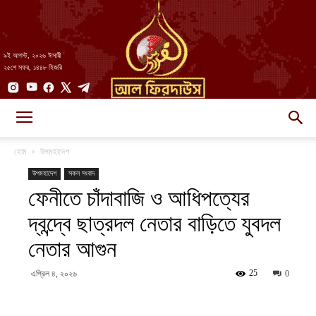
৯ই আগস্ট, ২০২৬ ঈসায়ী
২৫শে সফর, ১৪৪৮ হিজরি
AlFirdaws
হোম
উপমহাদেশ
উপমহাদেশ
সকল সংবাদ
ফেনীতে চাঁদাবাজি ও আধিপত্যের
||
দ্বন্দ্বে ছাত্রদল নেতার বাড়িতে যুবদল
নেতার আগুন
আল-
25
এপ্রিল ৪, ২০২৬
0