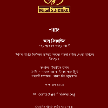
সংবিধান ছেড়ে শরিয়াহ্ প্রতিষ্ঠা করুন
আগস্ট ৮, ২০২৬
পশ্চিমবঙ্গে শব্দ দূষণ নিয়ন্ত্রণের অজুহাতে টার্গেট কেবল মসজিদ, লাউডস্পিকার
অপসারণের নির্দেশ হিন্দুত্ববাদী পুলিশের
আগস্ট ৮, ২০২৬
পরিচিতি
নব্য চাঁদাবাজদের হাতে জিম্মি রাজধানীবাসী, ৩৫ স্পটে পুলিশ সদস্যরাই করছে
আল ফিরদাউস
চাঁদাবাজি
সত্য প্রকাশে অদম্য সাহসী
আগস্ট ৮, ২০২৬
মিথ্যার আঁধারে নিমজ্জিত দুনিয়ায় সত্যের আলো ছড়িয়ে দেওয়া আমাদের
বুরকিনান জান্তা বাহিনীর ১২টি সামরিক অবস্থানের নিয়ন্ত্রণ নিয়েছে
উদ্দেশ্য।
জেএনআইএম
সম্পাদক: ইবরাহীম হাসান
আগস্ট ৭, ২০২৬
নির্বাহী সম্পাদক: আহমাদ উসামা আল-হিন্দি
সহকারী সম্পাদক : হাসান বিন আব্দুল্লাহ
মালিতে জান্তা ও রুশ বাহিনীর ৫টি কনভয়ে প্রতিরোধ বাহিনী জেএনআইএম-
এর সফল অভিযান
যোগাযোগ করুনঃ
আগস্ট ৭, ২০২৬
✉:
contact@alfirdaws.org
ইমারাতে ইসলামিয়া আফগানিস্তানের উত্তরাঞ্চলের পাঁচ প্রদেশের ৩৫০ পুলিশ
সদস্যের সামরিক প্রশিক্ষণ সম্পন্ন
© মৌলিক পরিবর্তন ব্যতীত প্রচার করুন।