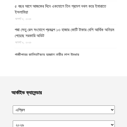
৫ বছর আগে আজকের দিনে একযোগে তিন প্রদেশ দখল করে ইমারাতে
ইসলামিয়া
আগস্ট ৮, ২০২৬
পদ্মা সেতু রেল সংযোগে প্রকল্পে ১৩ হাজার কোটি টাকার বেশি আর্থিক অনিয়ম
পেয়েছে সরকারি অডিট
আগস্ট ৮, ২০২৬
গাজীপুরের কালিয়াকৈরে অজ্ঞাত নারীর লাশ উদ্ধার
আগস্ট ৮, ২০২৬
উত্তর প্রদেশের মথুরায় ঐতিহাসিক শাহী ঈদগাহ মসজিদের স্থলে আবারও
কৃষ্ণ মন্দির নির্মাণের দাবি, মসজিদের জন্য বিকল্প জমির প্রস্তাব
আগস্ট ৮, ২০২৬
আর্কাইভ ক্যালেন্ডার
হেলমান্দে বিপুল পরিমাণ অবৈধ অস্ত্র ও সামরিক সরঞ্জাম জব্দ করেছে ইমারাতে
ইসলামিয়ার নিরাপত্তা বাহিনী
আগস্ট ৮, ২০২৬
নোয়াখালীর কবিরহাটে নিখোঁজের এক দিন পর যুবদলনেতার লাশ উদ্ধার