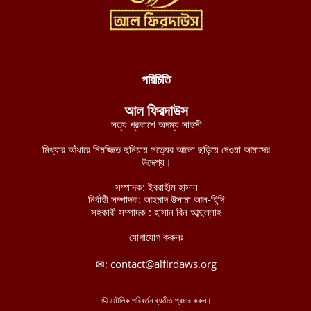
সংবিধান ছেড়ে শরিয়াহ্ প্রতিষ্ঠা করুন
আগস্ট ৮, ২০২৬
পশ্চিমবঙ্গে শব্দ দূষণ নিয়ন্ত্রণের অজুহাতে টার্গেট কেবল মসজিদ, লাউডস্পিকার
অপসারণের নির্দেশ হিন্দুত্ববাদী পুলিশের
আগস্ট ৮, ২০২৬
পরিচিতি
নব্য চাঁদাবাজদের হাতে জিম্মি রাজধানীবাসী, ৩৫ স্পটে পুলিশ সদস্যরাই করছে
আল ফিরদাউস
চাঁদাবাজি
সত্য প্রকাশে অদম্য সাহসী
আগস্ট ৮, ২০২৬
মিথ্যার আঁধারে নিমজ্জিত দুনিয়ায় সত্যের আলো ছড়িয়ে দেওয়া আমাদের
বুরকিনান জান্তা বাহিনীর ১২টি সামরিক অবস্থানের নিয়ন্ত্রণ নিয়েছে
উদ্দেশ্য।
জেএনআইএম
সম্পাদক: ইবরাহীম হাসান
আগস্ট ৭, ২০২৬
নির্বাহী সম্পাদক: আহমাদ উসামা আল-হিন্দি
সহকারী সম্পাদক : হাসান বিন আব্দুল্লাহ
মালিতে জান্তা ও রুশ বাহিনীর ৫টি কনভয়ে প্রতিরোধ বাহিনী জেএনআইএম-
এর সফল অভিযান
যোগাযোগ করুনঃ
আগস্ট ৭, ২০২৬
✉:
contact@alfirdaws.org
ইমারাতে ইসলামিয়া আফগানিস্তানের উত্তরাঞ্চলের পাঁচ প্রদেশের ৩৫০ পুলিশ
সদস্যের সামরিক প্রশিক্ষণ সম্পন্ন
© মৌলিক পরিবর্তন ব্যতীত প্রচার করুন।
আগস্ট ৭, ২০২৬