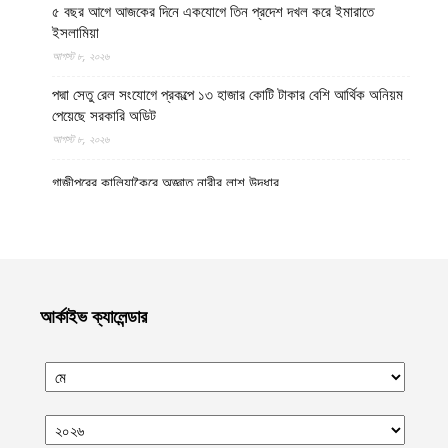
৫ বছর আগে আজকের দিনে একযোগে তিন প্রদেশ দখল করে ইমারাতে
ইসলামিয়া
আগস্ট ৮, ২০২৬
পদ্মা সেতু রেল সংযোগে প্রকল্পে ১৩ হাজার কোটি টাকার বেশি আর্থিক অনিয়ম
পেয়েছে সরকারি অডিট
আগস্ট ৮, ২০২৬
গাজীপুরের কালিয়াকৈরে অজ্ঞাত নারীর লাশ উদ্ধার
আগস্ট ৮, ২০২৬
উত্তর প্রদেশের মথুরায় ঐতিহাসিক শাহী ঈদগাহ মসজিদের স্থলে আবারও
কৃষ্ণ মন্দির নির্মাণের দাবি, মসজিদের জন্য বিকল্প জমির প্রস্তাব
আগস্ট ৮, ২০২৬
আর্কাইভ ক্যালেন্ডার
হেলমান্দে বিপুল পরিমাণ অবৈধ অস্ত্র ও সামরিক সরঞ্জাম জব্দ করেছে ইমারাতে
ইসলামিয়ার নিরাপত্তা বাহিনী
আগস্ট ৮, ২০২৬
নোয়াখালীর কবিরহাটে নিখোঁজের এক দিন পর যুবদলনেতার লাশ উদ্ধার
আগস্ট ৮, ২০২৬