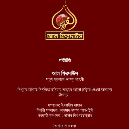
আগস্ট ৬, ২০২৬
দক্ষিণ লেবাননে আইইডি বিস্ফোরণে দুই দখলদার ইসরায়েলি সেনা নিহত,
আহত ৭
আগস্ট ৬, ২০২৬
ডান হাতে ভাত খেতে খেতে বাম হাতে নিচ্ছে ঘুষ! ঠাকুরগাঁও জেলা রেজিস্ট্রার
অফিসের কর্মকর্তার ভিডিও ভাইরাল
আগস্ট ৫, ২০২৬
পরিচিতি
নাটোরে ব্যাংক থেকে টাকা তুলে ফেরার পথে নারীর লাখ টাকা ছিনতাই
আল ফিরদাউস
আগস্ট ৫, ২০২৬
সত্য প্রকাশে অদম্য সাহসী
লালমনিরহাটে তিস্তা নদীর পানি বিপৎসীমার ওপরে, ভয়াবহ বন্যার শঙ্কা
মিথ্যার আঁধারে নিমজ্জিত দুনিয়ায় সত্যের আলো ছড়িয়ে দেওয়া আমাদের
আগস্ট ৫, ২০২৬
উদ্দেশ্য।
চীন-পাকিস্তানের নিরাপত্তা বিষয়ক ভিত্তিহীন অভিযোগ প্রত্যাখ্যান করেছে
সম্পাদক: ইবরাহীম হাসান
নির্বাহী সম্পাদক: আহমাদ উসামা আল-হিন্দি
ইমারাতে ইসলামিয়া
সহকারী সম্পাদক : হাসান বিন আব্দুল্লাহ
আগস্ট ৫, ২০২৬
যোগাযোগ করুনঃ
আশ-শাবাবের নিয়ন্ত্রণে কেন্দ্রীয় হিরান রাজ্যের ৩ শহর: নিহত মোগাদিশু