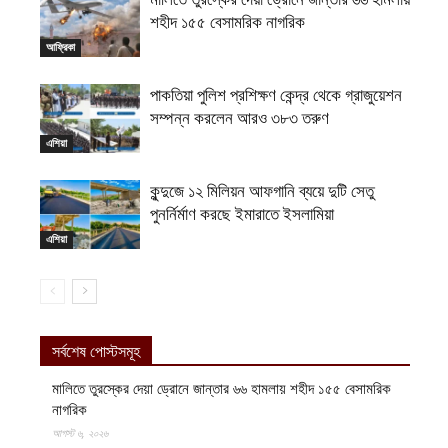
শহীদ ১৫৫ বেসামরিক নাগরিক
আফ্রিকা
পাকতিয়া পুলিশ প্রশিক্ষণ কেন্দ্র থেকে গ্রাজুয়েশন
সম্পন্ন করলেন আরও ৩৮৩ তরুণ
এশিয়া
কুন্দুজে ১২ মিলিয়ন আফগানি ব্যয়ে দুটি সেতু
পুনর্নির্মাণ করছে ইমারাতে ইসলামিয়া
এশিয়া
সর্বশেষ পোস্টসমূহ
মালিতে তুরস্কের দেয়া ড্রোনে জান্তার ৬৬ হামলায় শহীদ ১৫৫ বেসামরিক
নাগরিক
আগস্ট ৬, ২০২৬