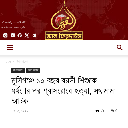
৭ই আগস্ট, ২০২৬ ঈসায়ী
২৩শে সফর, ১৪৪৮ হিজরি
AlFirdaws
হোম
উপমহাদেশ
উপমহাদেশ
সকল সংবাদ
মুন্সিগঞ্জে ১০ বছর বয়সী শিশুকে
||
ধর্ষণের পর শ্বাসরোধে হত্যা, সৎ মামা
আটক
আল-
78
মে ১৭, ২০২৬
0