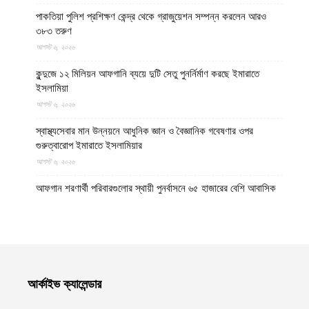
পাকতিয়া পুলিশ প্রশিক্ষণ কেন্দ্র থেকে গ্রাজুয়েশন সম্পন্ন করলেন আরও
৩৮৩ তরুণ
আগস্ট ৬, ২০২৬
কুন্দুজে ১২ মিলিয়ন আফগানি ব্যয়ে দুটি সেতু পুনর্নির্মাণ করছে ইমারাতে
ইসলামিয়া
আগস্ট ৬, ২০২৬
স্বাস্থ্যসেবার মান উন্নয়নে আধুনিক জ্ঞান ও বৈজ্ঞানিক গবেষণার ওপর
গুরুত্বারোপ ইমারাতে ইসলামিয়ার
আগস্ট ৬, ২০২৬
আফগান শরণার্থী পরিবারগুলোর স্থায়ী পুনর্বাসনে ৬৫ হাজারের বেশি আবাসিক
প্লট বরাদ্দ ইমারাতে ইসলামিয়ার
আগস্ট ৬, ২০২৬
ভিডিও || আফগানিস্তানের কুনার প্রদেশে গত বছরের ভূমিকম্পে ক্ষতিগ্রস্ত
পরিবারগুলোর জন্য ৩৬টি বাড়ি ও একটি মসজিদ নির্মাণ করেছে ইমারাতে
ইসলামিয়া
আর্কাইভ ক্যালেন্ডার
আগস্ট ৬, ২০২৬