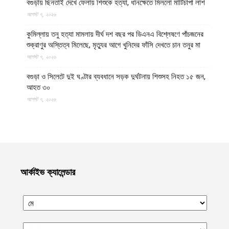
বগুড়ায় ছিনতাই দেখে ফেলায় শিশুকে হত্যা, ধানক্ষেতে মিললো মাটিচাপা লাশ
আগস্ট ৭, ২০২৬
কুমিল্লায় তনু হত্যা মামলায় দীর্ঘ দশ বছর পর ডিএনএ বিশ্লেষণে পাঁচজনের
শুক্রাণুর অস্তিত্ব মিলেছে, মৃত্যুর আগে খুনিদের ফাঁসি দেখতে চান তনুর মা
আগস্ট ৭, ২০২৬
বগুড়া ও সিলেটে দুই ঘণ্টার ব্যবধানে সড়ক দুর্ঘটনায় শিশুসহ নিহত ১৫ জন,
আহত ৩০
আগস্ট ৭, ২০২৬
আটটি দেশের ১৭ লাখ ডলারের বেশি মুদ্রা পাচারের চেষ্টা ব্যর্থ করল ইমারাতে
ইসলামিয়ার নিরাপত্তা বাহিনী
আগস্ট ৭, ২০২৬
যুদ্ধবিরতির পরও গাজায় ৩০০ দিনে অন্তত ৩০০ শিশু শহীদ: ইউনিসেফ
আর্কাইভ ক্যালেন্ডার
আগস্ট ৭, ২০২৬
আল ফিরদাউস বুলেটিন || ১ম সপ্তাহ, আগস্ট ২০২৬ ||
আগস্ট ৭, ২০২৬