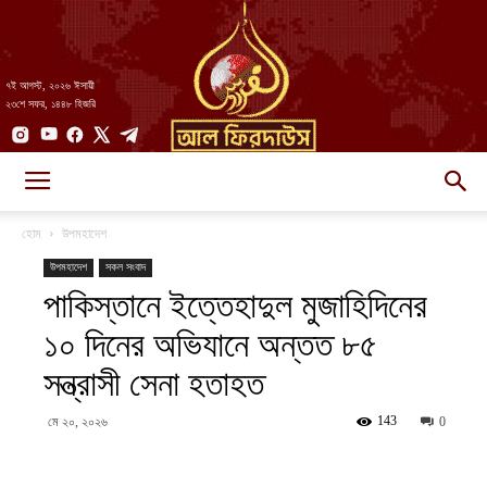
৭ই আগস্ট, ২০২৬ ঈসায়ী
২৩শে সফর, ১৪৪৮ হিজরি
AlFirdaws
হোম
উপমহাদেশ
উপমহাদেশ
সকল সংবাদ
পাকিস্তানে ইত্তেহাদুল মুজাহিদিনের
||
১০ দিনের অভিযানে অন্তত ৮৫
সন্ত্রাসী সেনা হতাহত
আল-
143
মে ২০, ২০২৬
0