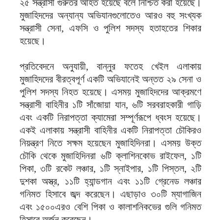
২৫ সন্ত্রাসী গুরুতর আহত হয়েছে বলে নিশ্চিত করা হয়েছে।
মুজাহিদদের অন্যান্য অভিযানগুলোতেও আরও বহু সংখ্যক
সন্ত্রাসী সেনা, এফসি ও পুলিশ সদস্য হতাহতের শিকার
হয়েছে।
প্রতিবেদনে অনুযায়ী, বান্নুর ফতেহ খেইল এলাকায়
মুজাহিদদের বীরত্বপূর্ণ একটি অভিযানেই অন্তত ২৯ সেনা ও
পুলিশ সদস্য নিহত হয়েছে। এসময় মুজাহিদদের আক্রমণে
সন্ত্রাসী বাহিনীর ১টি সাঁজোয়া যান, ৬টি সরবরাহকারী গাড়ি
এবং একটি নিরাপত্তা ক্যামেরা সম্পূর্ণরূপে ধ্বংস হয়েছে।
একই এলাকায় সন্ত্রাসী বাহিনীর একটি নিরাপত্তা চৌকিরও
নিয়ন্ত্রণ নিতে সক্ষম হয়েছেন মুজাহিদিনরা। এসময় উক্ত
চৌকি থেকে মুজাহিদিনরা ৬টি ক্লাশিনকোভ রাইফেল, ১টি
পিকা, ৩টি রকেট লঞ্চার, ১টি স্নাইপার, ১টি পিস্তল, ২টি
দুশকা অস্ত্র, ১১টি হ্যান্ডগান এবং ১১টি গ্রেনেড লঞ্চার
গনিমত হিসাবে জব্দ করেছেন। এছাড়াও ৩০টি ম্যাগাজিন
এবং ১৫০০এরও বেশি পিকা ও কালাশনিকভের গুলি গনিমত
হিসাবে অর্জন করেছেন।