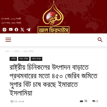
৮ই আগস্ট, ২০২৬ ঈসায়ী
২৪শে সফর, ১৪৪৮ হিজরি
AlFirdaws
হোম
এশিয়া
মধ্য এশিয়া
এশিয়া
মধ্য এশিয়া
সকল সংবাদ
রাষ্ট্রীয় চিনিকলের উৎপাদন বাড়াতে
||
প্রথমবারের মতো ৪৫০ জেরিব জমিতে
সুগার বিট চাষ করছে ইমারাতে
আল-
ইসলামিয়া
56
জুন ২৭, ২০২৬
0