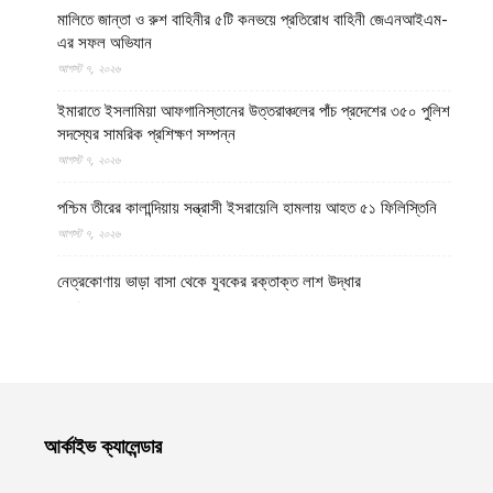
মালিতে জান্তা ও রুশ বাহিনীর ৫টি কনভয়ে প্রতিরোধ বাহিনী জেএনআইএম-
এর সফল অভিযান
আগস্ট ৭, ২০২৬
ইমারাতে ইসলামিয়া আফগানিস্তানের উত্তরাঞ্চলের পাঁচ প্রদেশের ৩৫০ পুলিশ
সদস্যের সামরিক প্রশিক্ষণ সম্পন্ন
আগস্ট ৭, ২০২৬
পশ্চিম তীরের কালান্দিয়ায় সন্ত্রাসী ইসরায়েলি হামলায় আহত ৫১ ফিলিস্তিনি
আগস্ট ৭, ২০২৬
নেত্রকোণায় ভাড়া বাসা থেকে যুবকের রক্তাক্ত লাশ উদ্ধার
আগস্ট ৭, ২০২৬
বগুড়ায় ছিনতাই দেখে ফেলায় শিশুকে হত্যা, ধানক্ষেতে মিললো মাটিচাপা লাশ
আগস্ট ৭, ২০২৬
কুমিল্লায় তনু হত্যা মামলায় দীর্ঘ দশ বছর পর ডিএনএ বিশ্লেষণে পাঁচজনের
আর্কাইভ ক্যালেন্ডার
শুক্রাণুর অস্তিত্ব মিলেছে, মৃত্যুর আগে খুনিদের ফাঁসি দেখতে চান তনুর মা
আগস্ট ৭, ২০২৬