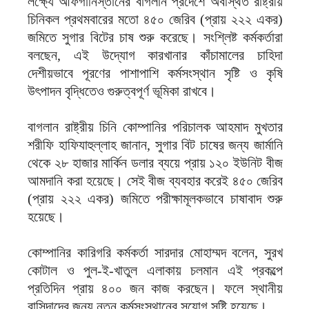
লক্ষ্যে আফগানিস্তানের বাগলান প্রদেশে অবস্থিত রাষ্ট্রীয়
চিনিকল প্রথমবারের মতো ৪৫০ জেরিব (প্রায় ২২২ একর)
জমিতে সুগার বিটের চাষ শুরু করেছে। সংশ্লিষ্ট কর্মকর্তারা
বলছেন, এই উদ্যোগ কারখানার কাঁচামালের চাহিদা
দেশীয়ভাবে পূরণের পাশাপাশি কর্মসংস্থান সৃষ্টি ও কৃষি
উৎপাদন বৃদ্ধিতেও গুরুত্বপূর্ণ ভূমিকা রাখবে।
বাগলান রাষ্ট্রীয় চিনি কোম্পানির পরিচালক আহমাদ মুখতার
শরীফি হাফিযাহুল্লাহ জানান, সুগার বিট চাষের জন্য জার্মানি
থেকে ২৮ হাজার মার্কিন ডলার ব্যয়ে প্রায় ১২০ ইউনিট বীজ
আমদানি করা হয়েছে। সেই বীজ ব্যবহার করেই ৪৫০ জেরিব
(প্রায় ২২২ একর) জমিতে পরীক্ষামূলকভাবে চাষাবাদ শুরু
হয়েছে।
কোম্পানির কারিগরি কর্মকর্তা সারদার মোহাম্মদ বলেন, সুরখ
কোটাল ও পুল-ই-খাতুল এলাকায় চলমান এই প্রকল্পে
প্রতিদিন প্রায় ৪০০ জন কাজ করছেন। ফলে স্থানীয়
বাসিন্দাদের জন্য নতুন কর্মসংস্থানের সুযোগ সৃষ্টি হয়েছে।