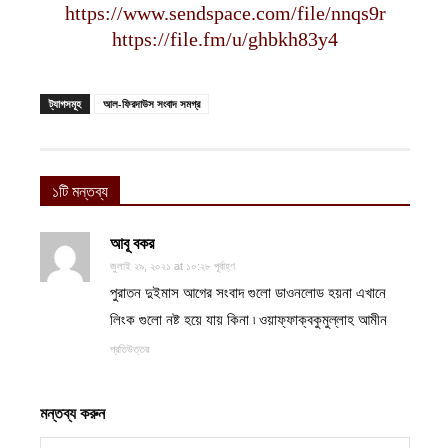
https://www.sendspace.com/file/nnqs9r
https://file.fm/u/ghbkh83y4
ট্যাগসমূহ
আল-ফিরদাউস সংবাদ সমগ্র
১টি মন্তব্য
আবূ বকর
জুলাই ২৯, ২০২১ at ১০:২৮ পূর্বাহ্ণ
পুরাতন দুইমাস আগের সংবাদ গুলো ডাওনলোড হয়না এখানে
লিংক গুলো নষ্ট হয়ে যায় কিনা ৷ ওয়াফ্ফাক্বকুমুল্লাহ আমীন
প্রতিউত্তর
মন্তব্য করুন