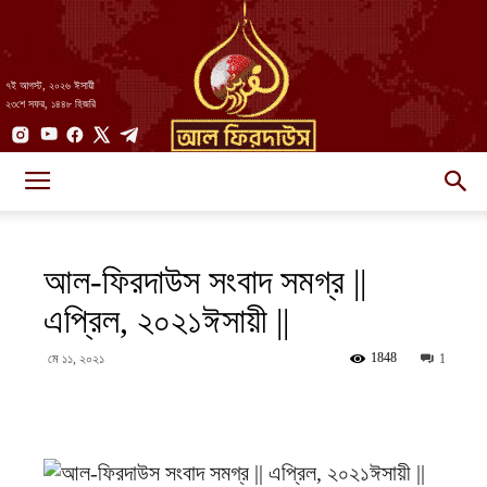
৭ই আগস্ট, ২০২৬ ঈসায়ী
২৩শে সফর, ১৪৪৮ হিজরি
AlFirdaws
আল-ফিরদাউস সংবাদ সমগ্র ||
||
এপ্রিল, ২০২১ঈসায়ী ||
1848
মে ১১, ২০২১
1
আল-