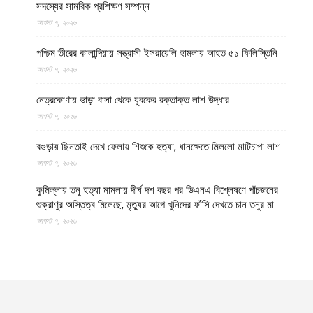
সদস্যের সামরিক প্রশিক্ষণ সম্পন্ন
আগস্ট ৭, ২০২৬
পশ্চিম তীরের কালান্দিয়ায় সন্ত্রাসী ইসরায়েলি হামলায় আহত ৫১ ফিলিস্তিনি
আগস্ট ৭, ২০২৬
নেত্রকোণায় ভাড়া বাসা থেকে যুবকের রক্তাক্ত লাশ উদ্ধার
আগস্ট ৭, ২০২৬
বগুড়ায় ছিনতাই দেখে ফেলায় শিশুকে হত্যা, ধানক্ষেতে মিললো মাটিচাপা লাশ
আগস্ট ৭, ২০২৬
কুমিল্লায় তনু হত্যা মামলায় দীর্ঘ দশ বছর পর ডিএনএ বিশ্লেষণে পাঁচজনের
শুক্রাণুর অস্তিত্ব মিলেছে, মৃত্যুর আগে খুনিদের ফাঁসি দেখতে চান তনুর মা
আগস্ট ৭, ২০২৬
বগুড়া ও সিলেটে দুই ঘণ্টার ব্যবধানে সড়ক দুর্ঘটনায় শিশুসহ নিহত ১৫ জন,
আহত ৩০
আগস্ট ৭, ২০২৬
আটটি দেশের ১৭ লাখ ডলারের বেশি মুদ্রা পাচারের চেষ্টা ব্যর্থ করল ইমারাতে