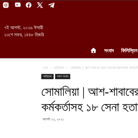
৭ই আগস্ট, ২০২৬ ঈসায়ী
২৩শে সফর, ১৪৪৮ হিজরি
সংবাদ
ফিলিস্তিন
হোম
আফ্রিকা
সোমালিয়া | আশ-শাবাবের পৃথক হামলায় উচ্চপদস্থ কর্মকর্
আফ্রিকা
সকল সংবাদ
সোমালিয়া | আশ-শাবাবের
কর্মকর্তাসহ ১৮ সেনা হত
আগস্ট ২২, ২০২১