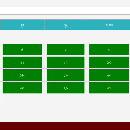
বুধ
বৃহ
শুক্র
৪
৫
৬
১১
১২
১৩
১৮
১৯
২০
২৫
২৬
২৭