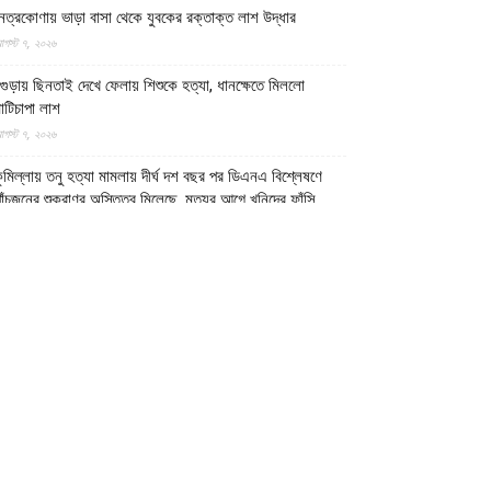
েত্রকোণায় ভাড়া বাসা থেকে যুবকের রক্তাক্ত লাশ উদ্ধার
গস্ট ৭, ২০২৬
গুড়ায় ছিনতাই দেখে ফেলায় শিশুকে হত্যা, ধানক্ষেতে মিললো
াটিচাপা লাশ
গস্ট ৭, ২০২৬
ুমিল্লায় তনু হত্যা মামলায় দীর্ঘ দশ বছর পর ডিএনএ বিশ্লেষণে
াঁচজনের শুক্রাণুর অস্তিত্ব মিলেছে, মৃত্যুর আগে খুনিদের ফাঁসি
েখতে চান তনুর মা
গস্ট ৭, ২০২৬
গুড়া ও সিলেটে দুই ঘণ্টার ব্যবধানে সড়ক দুর্ঘটনায় শিশুসহ নিহত
১৫ জন, আহত ৩০
গস্ট ৭, ২০২৬
টটি দেশের ১৭ লাখ ডলারের বেশি মুদ্রা পাচারের চেষ্টা ব্যর্থ করল
মারাতে ইসলামিয়ার নিরাপত্তা বাহিনী
গস্ট ৭, ২০২৬
ুদ্ধবিরতির পরও গাজায় ৩০০ দিনে অন্তত ৩০০ শিশু শহীদ: