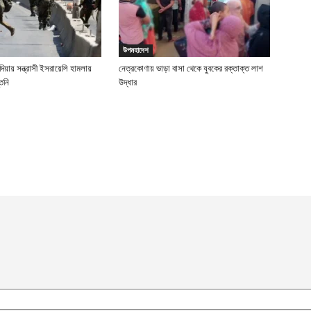
ভ
ম
আ
উপমহাদেশ
্দিয়ায় সন্ত্রাসী ইসরায়েলি হামলায়
নেত্রকোণায় ভাড়া বাসা থেকে যুবকের রক্তাক্ত লাশ
প
িনি
উদ্ধার
য
আ