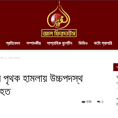
প্রতিবেদন
সম্পাদকীয়
সাপ্তাহিক বুলেটিন
ভিডিও
ফটো গ্যালারি
AlFirdaws
তাসহ ১৮ সেনা হতাহত
স
 পৃথক হামলায় উচ্চপদস্থ
ই
৩
াহত
||
আ
প
636
0
ফ
আ