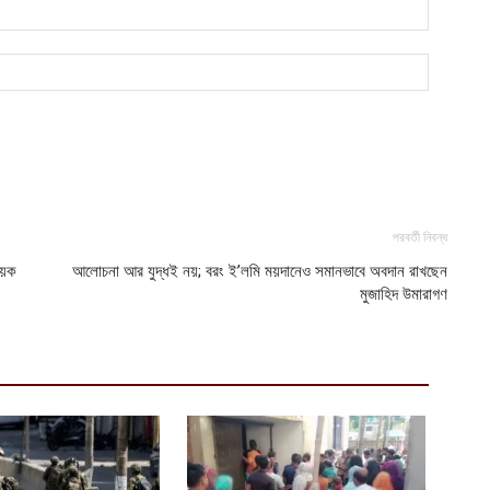
আ
আ
আ
ভ
ক
ক
আ
ভ
পরবর্তী নিবন্ধ
হ
উ
য়েক
আলোচনা আর যুদ্ধই নয়; বরং ই’লমি ময়দানেও সমানভাবে অবদান রাখছেন
মুজাহিদ উমারাগণ
আ
ক
ক
আ
হ
শ
আ