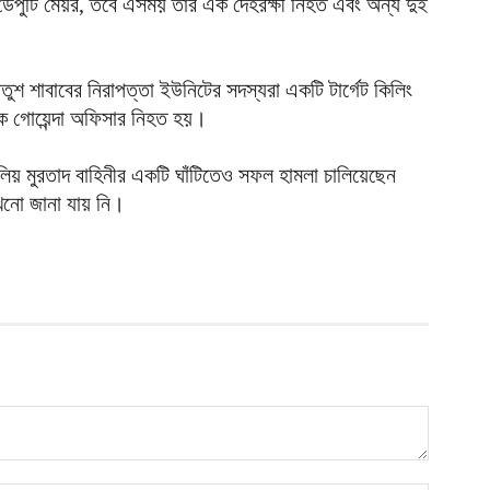
ডেপুটি মেয়র, তবে এসময় তার এক দেহরক্ষী নিহত এবং অন্য দুই
আ
আ
তুশ শাবাবের নিরাপত্তা ইউনিটের সদস্যরা একটি টার্গেট কিলিং
আ
ক গোয়েন্দা অফিসার নিহত হয়।
ম
ব
য় মুরতাদ বাহিনীর একটি ঘাঁটিতেও সফল হামলা চালিয়েছেন
আ
খনো জানা যায় নি।
প
আ
ক
ই
আ
স
গ
আ