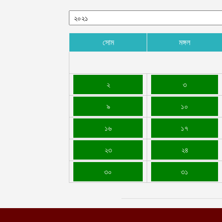
সোম
মঙ্গল
২
৩
৯
১০
১৬
১৭
২৩
২৪
৩০
৩১