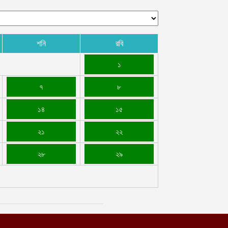
শনি
রবি
১
৭
৮
১৪
১৫
২১
২২
২৮
২৯