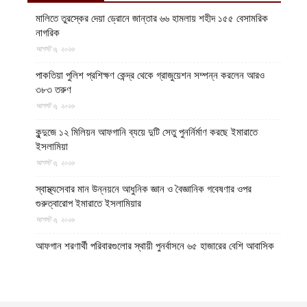
মালিতে তুরস্কের দেয়া ড্রোনে জান্তার ৬৬ হামলায় শহীদ ১৫৫ বেসামরিক
নাগরিক
আগস্ট ৬, ২০২৬
পাকতিয়া পুলিশ প্রশিক্ষণ কেন্দ্র থেকে গ্রাজুয়েশন সম্পন্ন করলেন আরও
৩৮৩ তরুণ
আগস্ট ৬, ২০২৬
কুন্দুজে ১২ মিলিয়ন আফগানি ব্যয়ে দুটি সেতু পুনর্নির্মাণ করছে ইমারাতে
ইসলামিয়া
আগস্ট ৬, ২০২৬
স্বাস্থ্যসেবার মান উন্নয়নে আধুনিক জ্ঞান ও বৈজ্ঞানিক গবেষণার ওপর
গুরুত্বারোপ ইমারাতে ইসলামিয়ার
আগস্ট ৬, ২০২৬
আফগান শরণার্থী পরিবারগুলোর স্থায়ী পুনর্বাসনে ৬৫ হাজারের বেশি আবাসিক
প্লট বরাদ্দ ইমারাতে ইসলামিয়ার
আগস্ট ৬, ২০২৬
ভিডিও || আফগানিস্তানের কুনার প্রদেশে গত বছরের ভূমিকম্পে ক্ষতিগ্রস্ত