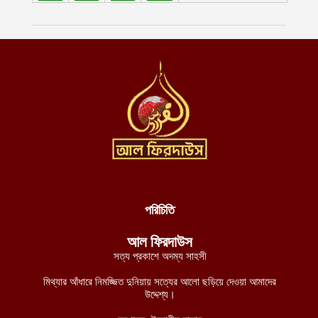
অভিযান
আগস্ট ৬, ২০২৬
দেশজুড়ে হত্যা-ধর্ষণ-ছিনতাইমূলক অপরাধ লাগামহীন, বিচারব্যবস্থার প্রতি
আস্থাহীনতাকে দায়ী ভাবছেন বিশ্লেষকগণ
আগস্ট ৬, ২০২৬
দক্ষিণ লেবাননে আইইডি বিস্ফোরণে দুই দখলদার ইসরায়েলি সেনা নিহত,
আহত ৭
আগস্ট ৬, ২০২৬
ডান হাতে ভাত খেতে খেতে বাম হাতে নিচ্ছে ঘুষ! ঠাকুরগাঁও জেলা রেজিস্ট্রার
অফিসের কর্মকর্তার ভিডিও ভাইরাল
আগস্ট ৫, ২০২৬
পরিচিতি
নাটোরে ব্যাংক থেকে টাকা তুলে ফেরার পথে নারীর লাখ টাকা ছিনতাই
আল ফিরদাউস
আগস্ট ৫, ২০২৬
সত্য প্রকাশে অদম্য সাহসী
লালমনিরহাটে তিস্তা নদীর পানি বিপৎসীমার ওপরে, ভয়াবহ বন্যার শঙ্কা
মিথ্যার আঁধারে নিমজ্জিত দুনিয়ায় সত্যের আলো ছড়িয়ে দেওয়া আমাদের
আগস্ট ৫, ২০২৬
উদ্দেশ্য।
চীন-পাকিস্তানের নিরাপত্তা বিষয়ক ভিত্তিহীন অভিযোগ প্রত্যাখ্যান করেছে