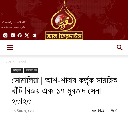
৭ই আগস্ট, ২০২৬ ঈসায়ী
২৩শে সফর, ১৪৪৮ হিজরি
AlFirdaws
হোম
আফ্রিকা
আফ্রিকা
সকল সংবাদ
সোমালিয়া | আশ-শাবাব কর্তৃক সামরিক
||
ঘাঁটি বিজয় এবং ১৭ মুরতাদ সেনা
হতাহত
আল-
1422
সেপ্টেম্বর ৪, ২০২১
0