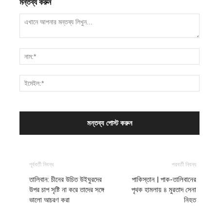
মন্তব্য করুন
পূর্ববর্তী নিবন্ধ
পরবর্তী নিবন্ধ
তালিবান: চীনের উচিত উইঘুরদের
পাকিস্তান | পাক-তালিবানের
উপর চাপ সৃষ্টি না করে তাদের সঙ্গে
পৃথক হামলায় ৪ মুরতাদ সেনা
ভালো আচরণ করা
নিহত