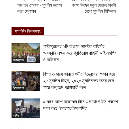
আর তুই মোল্লা’- মুসলিম হত্যার
বলায় নিজের স্কুল থেকেই চাকরী
নতুন স্লোগান
গেলো মুসলিম শিক্ষিকার
সম্পর্কিত নিবন্ধসমূহ
পাকিস্তানের ২টি অঞ্চলে সামরিক বাহিনীর
অবস্থান লক্ষ্য করে প্রতিরোধ বাহিনী আইএমপির
৪ অভিযান
উপমহাদেশ
বিগত ৩ মাসে ভারতে ধর্মীয় বিদ্বেষের শিকার হয়ে
২৫ মুসলিম নিহত, ২০২৬ মুসলিমদের জন্য হতে
পারে অন্যতম প্রাণঘাতী বছর
উপমহাদেশ
৫ বছর আগে আজকের দিনে একযোগে তিন প্রদেশ
দখল করে ইমারাতে ইসলামিয়া
এশিয়া