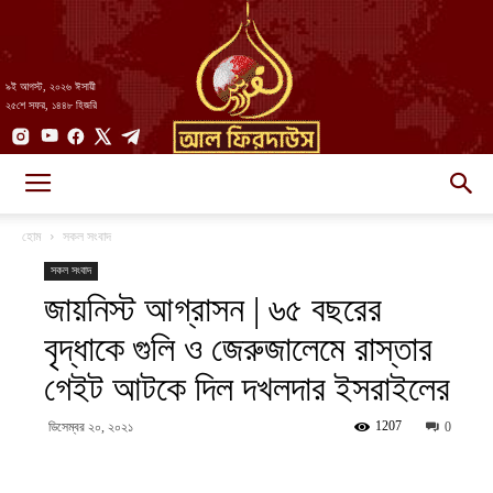
৯ই আগস্ট, ২০২৬ ঈসায়ী
২৫শে সফর, ১৪৪৮ হিজরি
AlFirdaws
হোম
সকল সংবাদ
সকল সংবাদ
জায়নিস্ট আগ্রাসন | ৬৫ বছরের
||
বৃদ্ধাকে গুলি ও জেরুজালেমে রাস্তার
গেইট আটকে দিল দখলদার ইসরাইলের
আল-
1207
ডিসেম্বর ২০, ২০২১
0