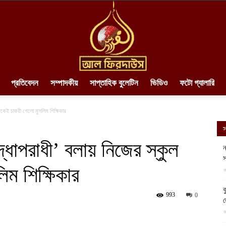
প্রতিবেদন
সম্পাদকীয়
সাপ্তাহিক বুলেটিন
ভিডিও
ফটো গ্যালারি
AlFirdaws
থেকেই চাকরী গেলো মুসলিম শিক্ষিকার
স
্ধাপরাধী’ বলায় নিজের স্কুল
ন
স
ম শিক্ষিকার
||
আ
ব
993
0
আ