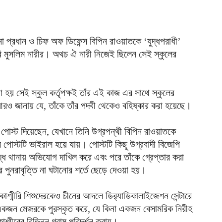
দ
আ
ব
না প্রধান ও চিফ অফ ডিফেন্স বিপিন রাওয়াতকে ‘যুদ্ধপরাধী’
ি মুসলিম নারীর। অথচ ঐ নারী নিজেই ছিলেন সেই স্কুলের
আ
আ
ই
রা হয় সেই স্কুল কর্তৃপক্ষই তাঁর এই কাজ এর সাথে স্কুলের
আ
ও জানায় যে, তাঁকে তাঁর পদবী থেকেও বহিষ্কার করা হয়েছে।
য
 পোস্ট দিয়েছেন, যেখানে তিনি উগ্রপন্থী বিপিন রাওয়াতকে
আ
 পোস্টটি ভাইরাল হয়ে যায়। পোস্টটি কিছু উগ্রবাদী বিজেপি
দ্ধে থানায় অভিযোগ দাখিল করে এবং পরে তাঁকে গ্রেপ্তার করা
আ
পুনরাবৃত্তি না ঘটানোর শর্তে ছেড়ে দেওয়া হয়।
আ
ম
কাশ্মীরি শিশুদেরকেও চীনের আদলে ডির‍্যাডিকালাইজেশন সেন্টারে
ব
কজন মেজরকে পুরস্কৃত করে, যে কিনা একজন বেসামরিক নিরীহ
আ
াশ্মীরের বিভিন্ন গ্রাম পরিদর্শন করায়।