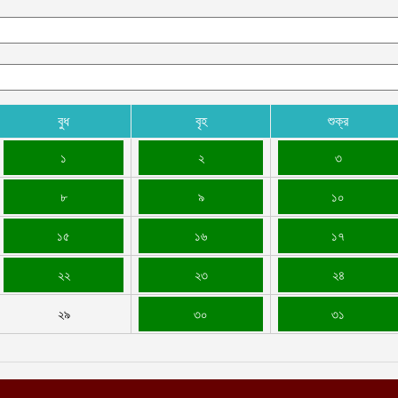
বুধ
বৃহ
শুক্র
১
২
৩
৮
৯
১০
১৫
১৬
১৭
২২
২৩
২৪
২৯
৩০
৩১