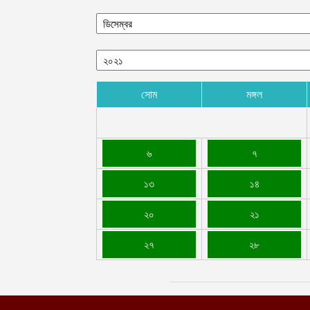
সোম
মঙ্গল
৬
৭
১৩
১৪
২০
২১
২৭
২৮