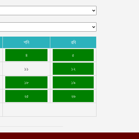
শনি
রবি
৪
৫
১১
১২
১৮
১৯
২৫
২৬