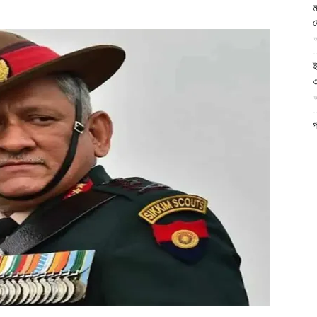
ম
আল-
আ
ই
৩
আ
ফিরদাউস
প
ফ
আ
ন
আ
ব
ম
আ
ক
প