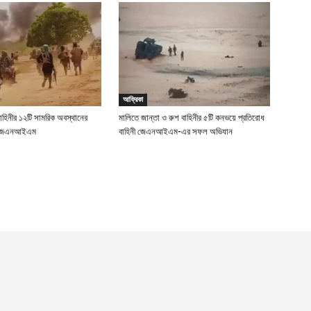
আফ্রিকা
বাহিনীর ১২টি সামরিক অবস্থানের
মালিতে জান্তা ও রুশ বাহিনীর ৫টি কনভয়ে প্রতিরোধ
ছে জেএনআইএম
বাহিনী জেএনআইএম-এর সফল অভিযান