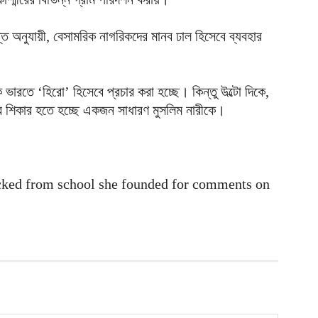
প
অনুযায়ী, বেসামরিক নাগরিকদের মানব ঢাল হিসেবে ব্যবহার
আ
ক
ই
ারতে ‘হিরো’ হিসেবে প্রচার করা হচ্ছে। কিন্তু উল্টো দিকে,
আ
ির শিকার হতে হচ্ছে একজন সাধারণ মুসলিম নারীকে।
স
গ
আ
ked from school she founded for comments on
আ
আ
আ
ভ
ক
ক
আ