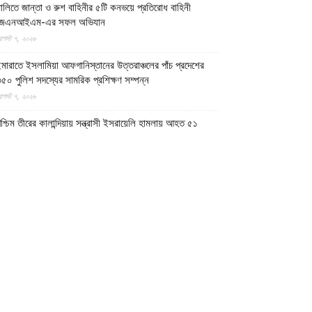
ালিতে জান্তা ও রুশ বাহিনীর ৫টি কনভয়ে প্রতিরোধ বাহিনী
জেএনআইএম-এর সফল অভিযান
গস্ট ৭, ২০২৬
মারাতে ইসলামিয়া আফগানিস্তানের উত্তরাঞ্চলের পাঁচ প্রদেশের
৫০ পুলিশ সদস্যের সামরিক প্রশিক্ষণ সম্পন্ন
গস্ট ৭, ২০২৬
শ্চিম তীরের কালান্দিয়ায় সন্ত্রাসী ইসরায়েলি হামলায় আহত ৫১
িলিস্তিনি
গস্ট ৭, ২০২৬
েত্রকোণায় ভাড়া বাসা থেকে যুবকের রক্তাক্ত লাশ উদ্ধার
গস্ট ৭, ২০২৬
গুড়ায় ছিনতাই দেখে ফেলায় শিশুকে হত্যা, ধানক্ষেতে মিললো
াটিচাপা লাশ
গস্ট ৭, ২০২৬
ুমিল্লায় তনু হত্যা মামলায় দীর্ঘ দশ বছর পর ডিএনএ বিশ্লেষণে
াঁচজনের শুক্রাণুর অস্তিত্ব মিলেছে, মৃত্যুর আগে খুনিদের ফাঁসি