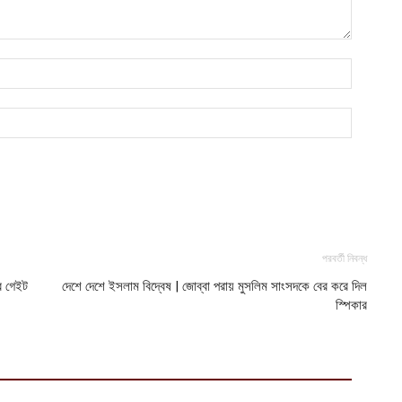
ভ
হ
উ
আ
ক
ক
আ
পরবর্তী নিবন্ধ
র গেইট
দেশে দেশে ইসলাম বিদ্বেষ | জোব্বা পরায় মুসলিম সাংসদকে বের করে দিল
স্পিকার