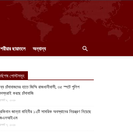
শরীয়ার ছায়াতলে
অন্যান্য
র্বশেষ পোস্টসমূহ
ব্য চাঁদাবাজদের হাতে জিম্মি রাজধানীবাসী, ৩৫ স্পটে পুলিশ
দস্যরাই করছে চাঁদাবাজি
গস্ট ৮, ২০২৬
ুরকিনান জান্তা বাহিনীর ১২টি সামরিক অবস্থানের নিয়ন্ত্রণ নিয়েছে
জেএনআইএম
গস্ট ৭, ২০২৬