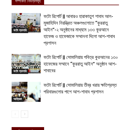
সম্পর্কিত নিবন্ধসমূহ
ফটো রিপোর্ট || আবারও হারাকাতুশ শাবাব আল-
মুজাহিদিন নিয়ন্ত্রিত অঞ্চলগুলোতে “কুররাতু
আইন”-২ অনুষ্ঠানের মাধ্যমে ১৩৩ কুরআনে
ফটো গ্যালারি
হাফেজ ও হাফেজাকে সম্মাননা দিলো আশ-শাবাব
প্রশাসন
ফটো রিপোর্ট || সোমালিয়ায় পবিত্র কুরআনের ১৩০
হাফেজের সম্মানে “কুররাতু আইন” অনুষ্ঠান আশ-
শাবাবের
ফটো গ্যালারি
ফটো রিপোর্ট || সোমালিয়ায় তীব্র খরায় ক্ষতিগ্রস্ত
পরিবারগুলোর পাশে আশ-শাবাব প্রশাসন
আফ্রিকা