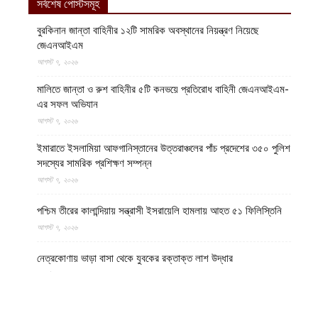
সর্বশেষ পোস্টসমূহ
বুরকিনান জান্তা বাহিনীর ১২টি সামরিক অবস্থানের নিয়ন্ত্রণ নিয়েছে
জেএনআইএম
আগস্ট ৭, ২০২৬
মালিতে জান্তা ও রুশ বাহিনীর ৫টি কনভয়ে প্রতিরোধ বাহিনী জেএনআইএম-
এর সফল অভিযান
আগস্ট ৭, ২০২৬
ইমারাতে ইসলামিয়া আফগানিস্তানের উত্তরাঞ্চলের পাঁচ প্রদেশের ৩৫০ পুলিশ
সদস্যের সামরিক প্রশিক্ষণ সম্পন্ন
আগস্ট ৭, ২০২৬
পশ্চিম তীরের কালান্দিয়ায় সন্ত্রাসী ইসরায়েলি হামলায় আহত ৫১ ফিলিস্তিনি
আগস্ট ৭, ২০২৬
নেত্রকোণায় ভাড়া বাসা থেকে যুবকের রক্তাক্ত লাশ উদ্ধার
আগস্ট ৭, ২০২৬
বগুড়ায় ছিনতাই দেখে ফেলায় শিশুকে হত্যা, ধানক্ষেতে মিললো মাটিচাপা লাশ