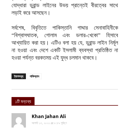
যোদ্ধারা ডুরান্ড লাইনের উভয় প্রান্তেই বীরত্বের সাথে
লড়াই করে আসছেন।
সর্বশেষ, বিবৃতিতে পাকিস্তানি গাদ্দার সেনাবাহিনীকে
“বিশ্বাসঘাতক, গোলাম এবং ডলার-খেকো” হিসাবে
আখ্যায়িত করা হয়। এটিও বলা হয় যে, ডুরান্ড লাইন নির্মূল
না হওয়া এবং দেশে একটি ইসলামী ব্যবস্থা প্রতিষ্ঠিত না
হওয়া পর্যন্ত বরকতময় এই যুদ্ধ চলমান থাকবে।
ট্যাগসমূহ
পাকিস্তান
১টি মন্তব্য
Khan Jahan Ali
আগস্ট ১৩, ২০২২ at ৮:৫৯ পূর্বাহ্ণ