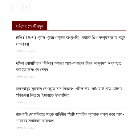
সর্বশেষ পোস্টসমূহ
টাপি (TAPI) গ্যাস প্রকল্পে দ্রুত অগ্রগতি, হেরাতে শিল্প সম্প্রসারণের নতুন
সম্ভাবনা
আগস্ট ১০, ২০২৬
দক্ষিণ সোমালিয়ার বিভিন্ন অঞ্চলে আশ-শাবাবের তীব্র আক্রমণ অব্যাহত:
হতাহত অসংখ্য সৈন্য
আগস্ট ১০, ২০২৬
জনস্বাস্থ্য সুরক্ষায় দেশজুড়ে মান নিয়ন্ত্রণ পরীক্ষাগার নেটওয়ার্ক গড়ে তোলার
পরিকল্পনা নিয়েছে ইমারাতে ইসলামিয়া
আগস্ট ১০, ২০২৬
রাজধানী মোগাদিশুতে শত্রু বাহিনীর পাঁচটি সামরিক ব্যারাক লক্ষ্য করে আশ-
শাবাবের সমন্বিত আক্রমণ
আগস্ট ১০, ২০২৬