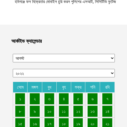
হবিগঞ্জে ফল বিক্রেতার মোবাইল চুরি করল পুলিশের এসআই, সিসিটিভি ফুটেজ
ভাইরাল
আগস্ট ১০, ২০২৬
এক বছরে সরকারি সেবায় ব্যাপক অগ্রগতি, লাখো মানুষের কর্মসংস্থান ও
নাগরিক সুবিধা সম্প্রসারণ ইমারাতে ইসলামিয়ার
আগস্ট ১০, ২০২৬
আর্কাইভ ক্যালেন্ডার
পশ্চিম তীরে এক মাসে সাংবাদিকদের ওপর ১০৮টি হামলা চালিয়েছে সন্ত্রাসী
ইসরায়েল
আগস্ট ১০, ২০২৬
রংপুরের পীরগাছায় দিনমজুরের বাড়িতে হামলা চালিয়ে লুট করা গরু দিয়ে
আওয়ামী লীগ নেতাদের ভূরিভোজ
আগস্ট ১০, ২০২৬
সোম
মঙ্গল
বুধ
বৃহ
শুক্র
শনি
রবি
বেসরকারি হাসপাতাল গুলোর রোগীদের নিরাপত্তা ও চিকিৎসাসেবার মান নিশ্চিত
১
২
৩
৪
৫
৬
৭
করতে কাবুলে হাসপাতাল পরিদর্শন কার্যক্রম শুরু করেছে ইমারাতে ইসলামিয়া
আগস্ট ১০, ২০২৬
৮
৯
১০
১১
১২
১৩
১৪
গাইবান্ধার গোবিন্দগঞ্জে হাত-পা বাঁধা অবস্থায় যুবকের লাশ উদ্ধার
১৫
১৬
১৭
১৮
১৯
২০
২১