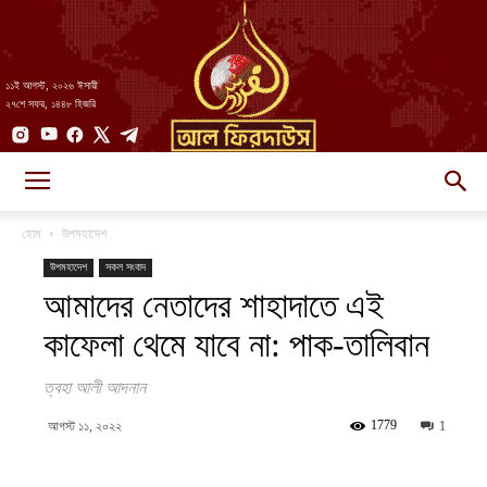
১১ই আগস্ট, ২০২৬ ঈসায়ী
২৭শে সফর, ১৪৪৮ হিজরি
AlFirdaws
হোম
উপমহাদেশ
উপমহাদেশ
সকল সংবাদ
আমাদের নেতাদের শাহাদাতে এই
||
কাফেলা থেমে যাবে না: পাক-তালিবান
ত্বহা আলী আদনান
আল-
1779
আগস্ট ১১, ২০২২
1