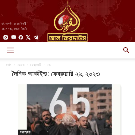
৯ই আগস্ট, ২০২৬ ঈসায়ী
২৫শে সফর, ১৪৪৮ হিজরি
AlFirdaws
হোম
২০২৩
ফেব্রুয়ারি
২৬
দৈনিক আর্কাইভ: ফেব্রুয়ারি ২৬, ২০২৩
||
আল-
মধ্যপ্রাচ্য