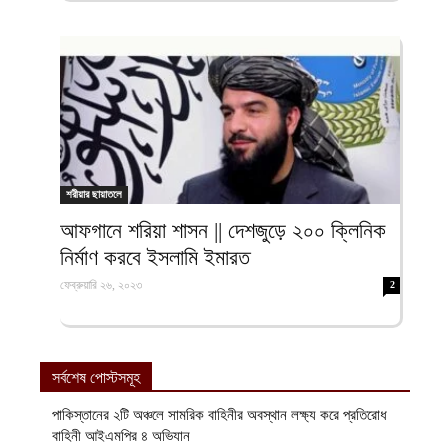
শরীয়ার ছায়াতলে
আফগানে শরিয়া শাসন || দেশজুড়ে ২০০ ক্লিনিক
নির্মাণ করবে ইসলামি ইমারত
ফেব্রুয়ারি ২৬, ২০২৩
2
সর্বশেষ পোস্টসমূহ
পাকিস্তানের ২টি অঞ্চলে সামরিক বাহিনীর অবস্থান লক্ষ্য করে প্রতিরোধ
বাহিনী আইএমপির ৪ অভিযান