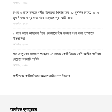
আগস্ট ৮, ২০২৬
বিগত ৩ মাসে ভারতে ধর্মীয় বিদ্বেষের শিকার হয়ে ২৫ মুসলিম নিহত, ২০২৬
মুসলিমদের জন্য হতে পারে অন্যতম প্রাণঘাতী বছর
আগস্ট ৮, ২০২৬
৫ বছর আগে আজকের দিনে একযোগে তিন প্রদেশ দখল করে ইমারাতে
ইসলামিয়া
আগস্ট ৮, ২০২৬
পদ্মা সেতু রেল সংযোগে প্রকল্পে ১৩ হাজার কোটি টাকার বেশি আর্থিক অনিয়ম
পেয়েছে সরকারি অডিট
আগস্ট ৮, ২০২৬
গাজীপুরের কালিয়াকৈরে অজ্ঞাত নারীর লাশ উদ্ধার
আগস্ট ৮, ২০২৬
উত্তর প্রদেশের মথুরায় ঐতিহাসিক শাহী ঈদগাহ মসজিদের স্থলে আবারও
কৃষ্ণ মন্দির নির্মাণের দাবি, মসজিদের জন্য বিকল্প জমির প্রস্তাব
আগস্ট ৮, ২০২৬
আর্কাইভ ক্যালেন্ডার