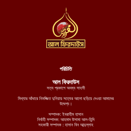
যুদ্ধবিরতি লঙ্ঘন করে খান ইউনিসে সন্ত্রাসী ইসরায়েলি বাহিনীর গুলিবর্ষণ,
আহত ৩ ফিলিস্তিনি
আগস্ট ৮, ২০২৬
যুদ্ধ বন্ধে নাইজার রাষ্ট্রপ্রধানকে জেএনআইএম-এর শর্ত: মানব রচিত
সংবিধান ছেড়ে শরিয়াহ্ প্রতিষ্ঠা করুন
আগস্ট ৮, ২০২৬
পশ্চিমবঙ্গে শব্দ দূষণ নিয়ন্ত্রণের অজুহাতে টার্গেট কেবল মসজিদ, লাউডস্পিকার
অপসারণের নির্দেশ হিন্দুত্ববাদী পুলিশের
আগস্ট ৮, ২০২৬
পরিচিতি
নব্য চাঁদাবাজদের হাতে জিম্মি রাজধানীবাসী, ৩৫ স্পটে পুলিশ সদস্যরাই করছে
আল ফিরদাউস
চাঁদাবাজি
সত্য প্রকাশে অদম্য সাহসী
আগস্ট ৮, ২০২৬
মিথ্যার আঁধারে নিমজ্জিত দুনিয়ায় সত্যের আলো ছড়িয়ে দেওয়া আমাদের
বুরকিনান জান্তা বাহিনীর ১২টি সামরিক অবস্থানের নিয়ন্ত্রণ নিয়েছে
উদ্দেশ্য।
জেএনআইএম
সম্পাদক: ইবরাহীম হাসান
আগস্ট ৭, ২০২৬
নির্বাহী সম্পাদক: আহমাদ উসামা আল-হিন্দি
সহকারী সম্পাদক : হাসান বিন আব্দুল্লাহ
মালিতে জান্তা ও রুশ বাহিনীর ৫টি কনভয়ে প্রতিরোধ বাহিনী জেএনআইএম-