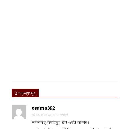
2 মন্তব্যসমূহ
osama392
মার্চ ২৩, ২০২৩ at ১০:০৩ অপরাহ্ণ
আসসালামু আলাইকুম ভাই একটা আবদার।