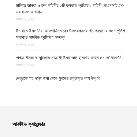
মালিতে জান্তা ও রুশ বাহিনীর ৫টি কনভয়ে প্রতিরোধ বাহিনী জেএনআইএম-
এর সফল অভিযান
আগস্ট ৭, ২০২৬
ইমারাতে ইসলামিয়া আফগানিস্তানের উত্তরাঞ্চলের পাঁচ প্রদেশের ৩৫০ পুলিশ
সদস্যের সামরিক প্রশিক্ষণ সম্পন্ন
আগস্ট ৭, ২০২৬
পশ্চিম তীরের কালান্দিয়ায় সন্ত্রাসী ইসরায়েলি হামলায় আহত ৫১ ফিলিস্তিনি
আগস্ট ৭, ২০২৬
নেত্রকোণায় ভাড়া বাসা থেকে যুবকের রক্তাক্ত লাশ উদ্ধার
আগস্ট ৭, ২০২৬
বগুড়ায় ছিনতাই দেখে ফেলায় শিশুকে হত্যা, ধানক্ষেতে মিললো মাটিচাপা লাশ
আগস্ট ৭, ২০২৬
কুমিল্লায় তনু হত্যা মামলায় দীর্ঘ দশ বছর পর ডিএনএ বিশ্লেষণে পাঁচজনের
আর্কাইভ ক্যালেন্ডার
শুক্রাণুর অস্তিত্ব মিলেছে, মৃত্যুর আগে খুনিদের ফাঁসি দেখতে চান তনুর মা
আগস্ট ৭, ২০২৬