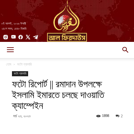
৮ই আগস্ট, ২০২৬ ঈসায়ী
২৪শে সফর, ১৪৪৮ হিজরি
AlFirdaws
হোম
ফটো গ্যালারি
ফটো গ্যালারি
ফটো রিপোর্ট || রমাদান উপলক্ষে
||
ইসলামি ইমারতে চলছে দাওয়াতি
ক্যাম্পেইন
আল-
1898
মার্চ ২৩, ২০২৩
2