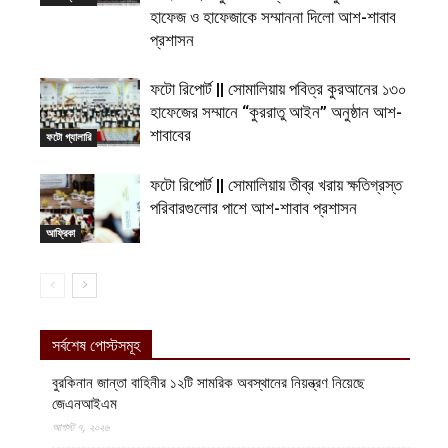
হাফেজ ও হাফেজাকে সম্মাননা দিলো আশ-শাবাব
প্রশাসন
ফটো রিপোর্ট || সোমালিয়ায় পবিত্র কুরআনের ১৩০
হাফেজের সম্মানে “কুররাতু আইন” অনুষ্ঠান আশ-
শাবাবের
ফটো গ্যালারি
ফটো রিপোর্ট || সোমালিয়ায় তীব্র খরায় ক্ষতিগ্রস্ত
পরিবারগুলোর পাশে আশ-শাবাব প্রশাসন
আফ্রিকা
সর্বশেষ পোস্টসমূহ
বুরকিনান জান্তা বাহিনীর ১২টি সামরিক অবস্থানের নিয়ন্ত্রণ নিয়েছে
জেএনআইএম
আগস্ট ৭, ২০২৬