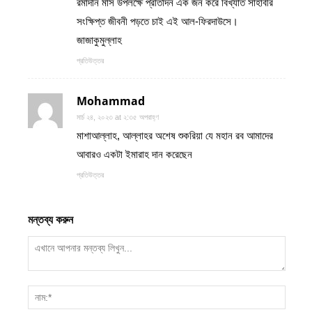
রমাদান মাস উপলক্ষে প্রতিদিন এক জন করে বিখ্যাত সাহাবীর
সংক্ষিপ্ত জীবনী পড়তে চাই এই আল-ফিরদাউসে।
জাজাকুমুল্লাহ
প্রতিউত্তর
Mohammad
মার্চ ২৪, ২০২৩ at ২:৩৫ অপরাহ্ণ
মাশাআল্লাহ, আল্লাহর অশেষ শুকরিয়া যে মহান রব আমাদের
আবারও একটা ইমারাহ দান করেছেন
প্রতিউত্তর
মন্তব্য করুন