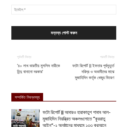
পূর্ববর্তী নিবন্ধ
পরবর্তী নিবন্ধ
‘৪০ লাখ ভারতীয় মুসলিম নারীকে
ফটো রিপোর্ট || ইফতার পূর্বমুহূর্তে
হিন্দু বানানো দরকার’
দরিদ্র ও অভাবীদের মাঝে
মুজাহিদিন কর্তৃক খেজুর বিতরণ
সম্পর্কিত নিবন্ধসমূহ
ফটো রিপোর্ট || আবারও হারাকাতুশ শাবাব আল-
মুজাহিদিন নিয়ন্ত্রিত অঞ্চলগুলোতে “কুররাতু
আইন”-২ অনুষ্ঠানের মাধ্যমে ১৩৩ কুরআনে
ফটো গ্যালারি