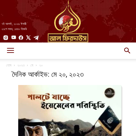
৭ই আগস্ট, ২০২৬ ঈসায়ী
২৩শে সফর, ১৪৪৮ হিজরি
AlFirdaws
হোম
২০২৩
মে
২০
দৈনিক আর্কাইভ: মে ২০, ২০২৩
||
আল-