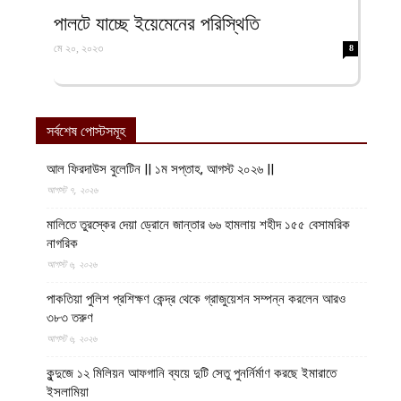
ফিরদাউস
পালটে যাচ্ছে ইয়েমেনের পরিস্থিতি
মে ২০, ২০২৩
8
সর্বশেষ পোস্টসমূহ
আল ফিরদাউস বুলেটিন || ১ম সপ্তাহ, আগস্ট ২০২৬ ||
আগস্ট ৭, ২০২৬
মালিতে তুরস্কের দেয়া ড্রোনে জান্তার ৬৬ হামলায় শহীদ ১৫৫ বেসামরিক
নাগরিক
আগস্ট ৬, ২০২৬
পাকতিয়া পুলিশ প্রশিক্ষণ কেন্দ্র থেকে গ্রাজুয়েশন সম্পন্ন করলেন আরও
৩৮৩ তরুণ
আগস্ট ৬, ২০২৬
কুন্দুজে ১২ মিলিয়ন আফগানি ব্যয়ে দুটি সেতু পুনর্নির্মাণ করছে ইমারাতে
ইসলামিয়া