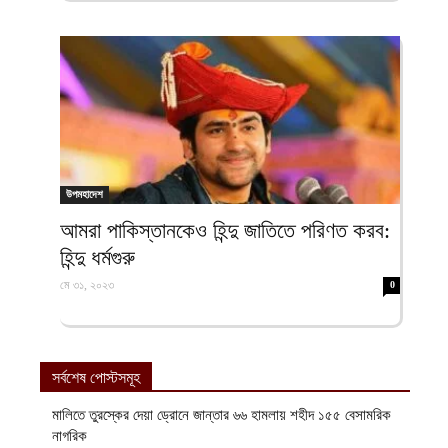
উপমহাদেশ
আমরা পাকিস্তানকেও হিন্দু জাতিতে পরিণত করব:
হিন্দু ধর্মগুরু
মে ৩১, ২০২৩
0
সর্বশেষ পোস্টসমূহ
মালিতে তুরস্কের দেয়া ড্রোনে জান্তার ৬৬ হামলায় শহীদ ১৫৫ বেসামরিক
নাগরিক