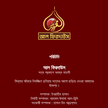
দেশজুড়ে হত্যা-ধর্ষণ-ছিনতাইমূলক অপরাধ লাগামহীন, বিচারব্যবস্থার প্রতি
আস্থাহীনতাকে দায়ী ভাবছেন বিশ্লেষকগণ
আগস্ট ৬, ২০২৬
দক্ষিণ লেবাননে আইইডি বিস্ফোরণে দুই দখলদার ইসরায়েলি সেনা নিহত,
আহত ৭
আগস্ট ৬, ২০২৬
ডান হাতে ভাত খেতে খেতে বাম হাতে নিচ্ছে ঘুষ! ঠাকুরগাঁও জেলা রেজিস্ট্রার
অফিসের কর্মকর্তার ভিডিও ভাইরাল
আগস্ট ৫, ২০২৬
পরিচিতি
নাটোরে ব্যাংক থেকে টাকা তুলে ফেরার পথে নারীর লাখ টাকা ছিনতাই
আল ফিরদাউস
আগস্ট ৫, ২০২৬
সত্য প্রকাশে অদম্য সাহসী
লালমনিরহাটে তিস্তা নদীর পানি বিপৎসীমার ওপরে, ভয়াবহ বন্যার শঙ্কা
মিথ্যার আঁধারে নিমজ্জিত দুনিয়ায় সত্যের আলো ছড়িয়ে দেওয়া আমাদের
আগস্ট ৫, ২০২৬
উদ্দেশ্য।
চীন-পাকিস্তানের নিরাপত্তা বিষয়ক ভিত্তিহীন অভিযোগ প্রত্যাখ্যান করেছে
সম্পাদক: ইবরাহীম হাসান
নির্বাহী সম্পাদক: আহমাদ উসামা আল-হিন্দি
ইমারাতে ইসলামিয়া
সহকারী সম্পাদক : হাসান বিন আব্দুল্লাহ
আগস্ট ৫, ২০২৬