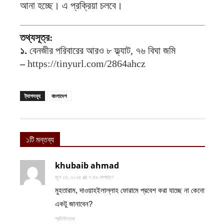
আনা হচ্ছে। এ প্রক্রিয়া চলবে।
তথ্যসূত্র:
১.
বেনজীর পরিবারের আরও ৮ ফ্ল্যাট, ৭৬ বিঘা জমি
–
https://tinyurl.com/2864ahcz
ট্যাগসমূহ
বাংলাদেশ
১টি মন্তব্য
khubaib ahmad
জুন ১৪, ২০২৪ at ৭:৪৯ অপরাহ্ণ
মুহতারাম, দাওয়াহইলাল্লাহ ফোরামে প্রবেশ করা যাচ্ছে না কেনো
একটু জানাবেন?
প্রতিউত্তর