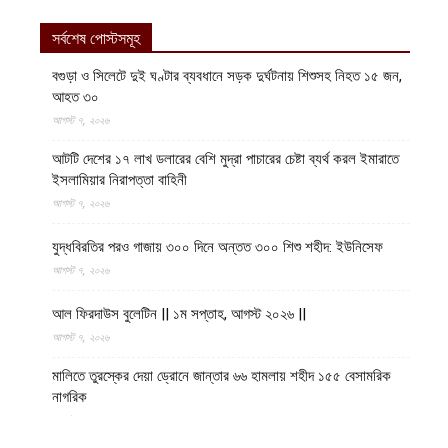
সর্বশেষ পোস্টসমূহ
বগুড়া ও সিলেটে দুই ঘণ্টার ব্যবধানে সড়ক দুর্ঘটনায় শিশুসহ নিহত ১৫ জন,
আহত ৩০
আগস্ট ৭, ২০২৬
আটটি দেশের ১৭ লাখ ডলারের বেশি মুদ্রা পাচারের চেষ্টা ব্যর্থ করল ইমারাতে
ইসলামিয়ার নিরাপত্তা বাহিনী
আগস্ট ৭, ২০২৬
যুদ্ধবিরতির পরও গাজায় ৩০০ দিনে অন্তত ৩০০ শিশু শহীদ: ইউনিসেফ
আগস্ট ৭, ২০২৬
আল ফিরদাউস বুলেটিন || ১ম সপ্তাহ, আগস্ট ২০২৬ ||
আগস্ট ৭, ২০২৬
মালিতে তুরস্কের দেয়া ড্রোনে জান্তার ৬৬ হামলায় শহীদ ১৫৫ বেসামরিক
নাগরিক
আগস্ট ৬, ২০২৬