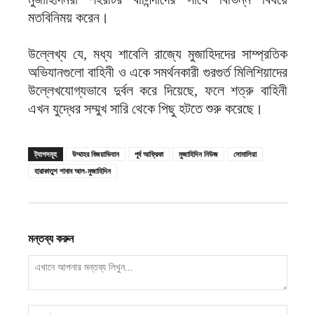
মতবিনিময় করেন।
উল্লেখ্য যে, মধ্য শাবেলি রাজ্যে মুজাহিদদের সাম্প্রতিক
অভিযানগুলো বাহিনী ও একে সমর্থনকারী গুরগুর্ত মিলিশিয়াদের
উল্লেখযোগ্যভাবে দুর্বল করে দিয়েছে, ফলে শত্রু বাহিনী
এখন যুদ্ধের সম্মুখ সারি থেকে পিছু হটতে শুরু করেছে।
ট্যাগসমূহ
উম্মাহর বিজয়াভিযান
পূর্ব আফ্রিকা
মুজাহিদিন নিউজ
সোমালিয়া
হারাকাতুশ শাবাব আল-মুজাহিদিন
মন্তব্য করুন