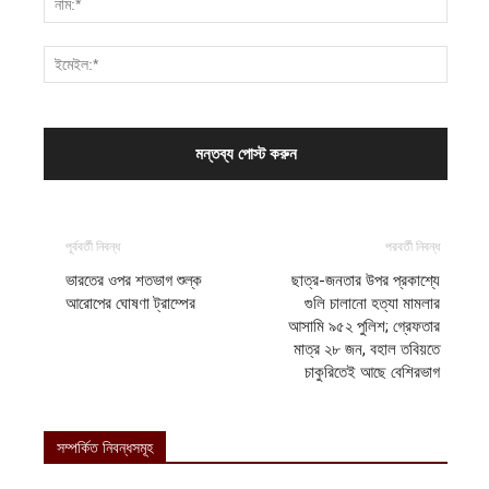
পূর্ববর্তী নিবন্ধ
পরবর্তী নিবন্ধ
ভারতের ওপর শতভাগ শুল্ক
ছাত্র-জনতার উপর প্রকাশ্যে
আরোপের ঘোষণা ট্রাম্পের
গুলি চালানো হত্যা মামলার
আসামি ৯৫২ পুলিশ; গ্রেফতার
মাত্র ২৮ জন, বহাল তবিয়তে
চাকুরিতেই আছে বেশিরভাগ
সম্পর্কিত নিবন্ধসমূহ