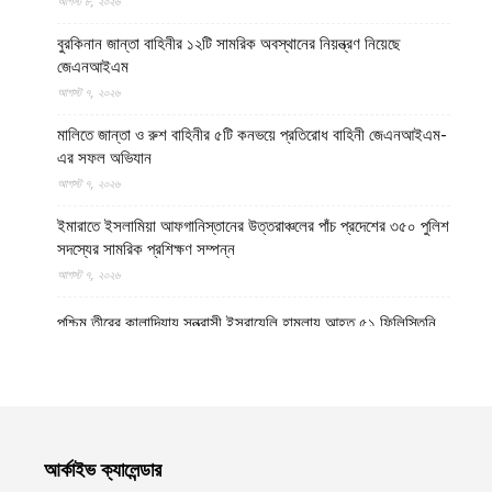
আগস্ট ৮, ২০২৬
বুরকিনান জান্তা বাহিনীর ১২টি সামরিক অবস্থানের নিয়ন্ত্রণ নিয়েছে
জেএনআইএম
আগস্ট ৭, ২০২৬
মালিতে জান্তা ও রুশ বাহিনীর ৫টি কনভয়ে প্রতিরোধ বাহিনী জেএনআইএম-
এর সফল অভিযান
আগস্ট ৭, ২০২৬
ইমারাতে ইসলামিয়া আফগানিস্তানের উত্তরাঞ্চলের পাঁচ প্রদেশের ৩৫০ পুলিশ
সদস্যের সামরিক প্রশিক্ষণ সম্পন্ন
আগস্ট ৭, ২০২৬
পশ্চিম তীরের কালান্দিয়ায় সন্ত্রাসী ইসরায়েলি হামলায় আহত ৫১ ফিলিস্তিনি
আগস্ট ৭, ২০২৬
নেত্রকোণায় ভাড়া বাসা থেকে যুবকের রক্তাক্ত লাশ উদ্ধার
আগস্ট ৭, ২০২৬
আর্কাইভ ক্যালেন্ডার
বগুড়ায় ছিনতাই দেখে ফেলায় শিশুকে হত্যা, ধানক্ষেতে মিললো মাটিচাপা লাশ