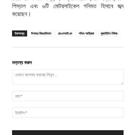
পিস্তল এবং ৬টি মোটরসাইকেল গনিমত হিসাবে জব্দ
করেছেন।
ট্যাগসমূহ
উম্মাহর বিজয়াভিযান
জেএনআইএম
পশ্চিম আফ্রিকা
মুজাহিদিন নিউজ
মন্তব্য করুন