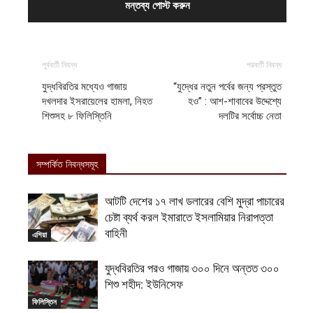
পূর্ববর্তী নিবন্ধ
পরবর্তী নিবন্ধ
যুদ্ধবিরতির মধ্যেও গাজায়
“যুদ্ধের নতুন পর্বের জন্য প্রস্তুত
দখলদার ইসরায়েলের হামলা, নিহত
হও” : আশ-শাবাবের উদ্দেশ্যে
শিশুসহ ৮ ফিলিস্তিনি
দলটির সর্বোচ্চ নেতা
সম্পর্কিত নিবন্ধসমূহ
আটটি দেশের ১৭ লাখ ডলারের বেশি মুদ্রা পাচারের
চেষ্টা ব্যর্থ করল ইমারাতে ইসলামিয়ার নিরাপত্তা
বাহিনী
এশিয়া
যুদ্ধবিরতির পরও গাজায় ৩০০ দিনে অন্তত ৩০০
শিশু শহীদ: ইউনিসেফ
ফিলিস্তিন