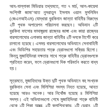
আয-যাল্লাকা মিডিয়ার তথ্যমতে, গত ৭ মার্চ, আল-কায়েদা
সংশ্লিষ্ট জামা’আত নুসরাতুল ইসলাম ওয়াল মুসলিমিন
(জেএনআইএম) যোদ্ধারা বুরকিনান জান্তা বাহিনীর বিরুদ্ধে
২টি পৃথক অপারেশন পরিচালনা করছেন। অভিযান ২টি
বুরকিনা ফাসোর ফাদাঙ্গুরমা রাজ্যের জাঙ্গা এবং কায়া রাজ্যের
বারসালোঘোর এলাকায় জান্তা বাহিনীর ২টি দলকে টার্গেট করে
চালানো হয়েছে। এসময় বারসালোঘোর অভিযানে সেনাবাহিনী
এবং ভিডিপির সহায়তায় শত্রু ড্রোনগুলো সক্রিয় ছিলো।
কিন্তু মুজাহিদিনরা দক্ষতার সাথে শত্রু বাহিনীর ড্রোনগুলকে
প্রতিহত করেন, ফলে ড্রোনগুলো দিক পরিবর্তন করতে বাধ্য
হয়।
সূত্রমতে, মুজাহিদদের উক্ত দুটি পৃথক অভিযানে বহু সংখ্যক
বুরকিনান সেনা এবং মিলিশিয়া সদস্য নিহত হয়েছে, আহত
হয়েছে আরও অনেক। আর নিখোঁজ হয়েছে ৪ মিলিশিয়া
সদস্য। এই অভিযানগুলো শেষে মুজাহিদিনরা শত্রু বাহিনী
থেকে ১টি পিকা অস্ত্র, ২টি ক্লাশিনকোভ, ১টি ড্রোন, ১টি