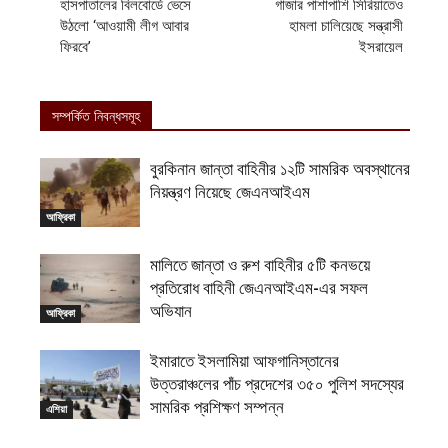
হাসপাতালের বিলবোর্ডে ভেসে
গাজার পাশাপাশি সিরিয়াতেও
উঠলো ‘আওয়ামী লীগ আবার
হামলা চালিয়েছে সন্ত্রাসী
ফিরবে’
ইসরায়েল
সম্পর্কিত নিবন্ধসমূহ
বুরকিনান জান্তা বাহিনীর ১২টি সামরিক অবস্থানের
নিয়ন্ত্রণ নিয়েছে জেএনআইএম
আফ্রিকা
মালিতে জান্তা ও রুশ বাহিনীর ৫টি কনভয়ে
প্রতিরোধ বাহিনী জেএনআইএম-এর সফল
অভিযান
আফ্রিকা
ইমারাতে ইসলামিয়া আফগানিস্তানের
উত্তরাঞ্চলের পাঁচ প্রদেশের ৩৫০ পুলিশ সদস্যের
সামরিক প্রশিক্ষণ সম্পন্ন
এশিয়া