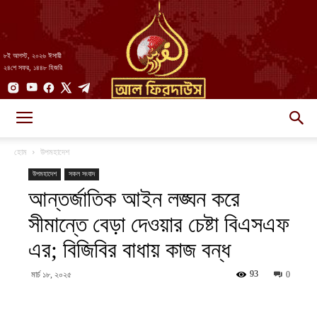
৮ই আগস্ট, ২০২৬ ঈসায়ী
২৪শে সফর, ১৪৪৮ হিজরি
AlFirdaws
হোম
উপমহাদেশ
উপমহাদেশ
সকল সংবাদ
আন্তর্জাতিক আইন লঙ্ঘন করে
||
সীমান্তে বেড়া দেওয়ার চেষ্টা বিএসএফ
এর; বিজিবির বাধায় কাজ বন্ধ
আল-
93
মার্চ ১৮, ২০২৫
0