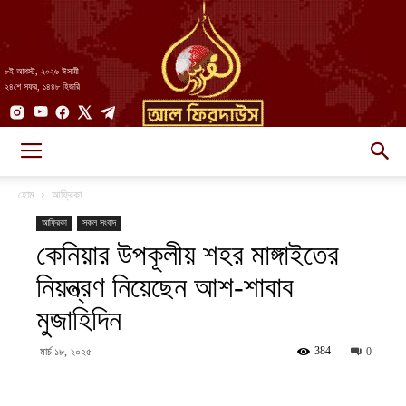
৮ই আগস্ট, ২০২৬ ঈসায়ী
২৪শে সফর, ১৪৪৮ হিজরি
AlFirdaws
হোম
আফ্রিকা
আফ্রিকা
সকল সংবাদ
কেনিয়ার উপকূলীয় শহর মাঙ্গাইতের
||
নিয়ন্ত্রণ নিয়েছেন আশ-শাবাব
মুজাহিদিন
আল-
384
মার্চ ১৮, ২০২৫
0