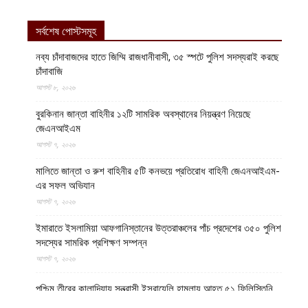
সর্বশেষ পোস্টসমূহ
নব্য চাঁদাবাজদের হাতে জিম্মি রাজধানীবাসী, ৩৫ স্পটে পুলিশ সদস্যরাই করছে
চাঁদাবাজি
আগস্ট ৮, ২০২৬
বুরকিনান জান্তা বাহিনীর ১২টি সামরিক অবস্থানের নিয়ন্ত্রণ নিয়েছে
জেএনআইএম
আগস্ট ৭, ২০২৬
মালিতে জান্তা ও রুশ বাহিনীর ৫টি কনভয়ে প্রতিরোধ বাহিনী জেএনআইএম-
এর সফল অভিযান
আগস্ট ৭, ২০২৬
ইমারাতে ইসলামিয়া আফগানিস্তানের উত্তরাঞ্চলের পাঁচ প্রদেশের ৩৫০ পুলিশ
সদস্যের সামরিক প্রশিক্ষণ সম্পন্ন
আগস্ট ৭, ২০২৬
পশ্চিম তীরের কালান্দিয়ায় সন্ত্রাসী ইসরায়েলি হামলায় আহত ৫১ ফিলিস্তিনি
আগস্ট ৭, ২০২৬