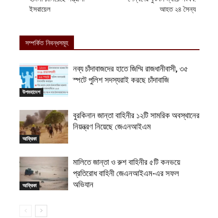
ইসরায়েল
আহত ২৪ সৈন্য
সম্পর্কিত নিবন্ধসমূহ
নব্য চাঁদাবাজদের হাতে জিম্মি রাজধানীবাসী, ৩৫
স্পটে পুলিশ সদস্যরাই করছে চাঁদাবাজি
উপমহাদেশ
বুরকিনান জান্তা বাহিনীর ১২টি সামরিক অবস্থানের
নিয়ন্ত্রণ নিয়েছে জেএনআইএম
আফ্রিকা
মালিতে জান্তা ও রুশ বাহিনীর ৫টি কনভয়ে
প্রতিরোধ বাহিনী জেএনআইএম-এর সফল
অভিযান
আফ্রিকা