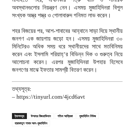
অবস্থানগুলোর নিয়ন্ত্রণ নেন। এসময় মুজাহিদিনরা বিপুল
সংখ্যক অস্ত্র শস্ত্র ও গোলাবারুদ গনিমত লাভ করেন।
শহর বিজয়ের পর, আশ-শাবাবের আহ্বানে সাড়া দিয়ে স্থানীয়
জনগণ এক জায়গায় জড়ো হন। এসময় মুজাহিদিনরা ৩০
মিনিটেরও অধিক সময় ধরে স্থানীয়দের সাথে মতবিনিময়
করেন এবং ইসলামি শরিয়াহ্’র বিভিন্ন দিক ও গুরুত্ব নিয়ে
আলোচনা করেন। এরপর মুজাহিদিনরা উপহার হিসেবে
জনগণের মাঝে ইফতার সামগ্রী বিতরণ করেন।
তথ্যসূত্র:
– https://tinyurl.com/4jcd6avt
ট্যাগসমূহ
উম্মাহর বিজয়াভিযান
পশ্চিম আফ্রিকা
মুজাহিদিন নিউজ
হারাকাতুশ শাবাব আল-মুজাহিদিন