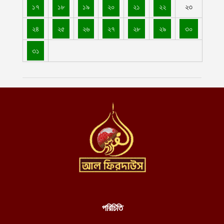
মোহাম্মদপুরে মাওলানা মামুনুল হকের অফিসের পাশে ককটেল বিস্ফোরণ
১৭
১৮
১৯
২০
২১
২২
২৩
ঘটালো দুর্বৃত্তরা
আগস্ট ৪, ২০২৬
২৪
২৫
২৬
২৭
২৮
২৯
৩০
নোয়াখালীর কোম্পানীগঞ্জে বোনের বাড়ি থেকে ফেরার পথে কিশোরীকে তুলে
৩১
নিয়ে ধর্ষণ
আগস্ট ৪, ২০২৬
বাগেরহাটে এক পরিবারের তিনজনের গলিত লাশ উদ্ধার
আগস্ট ৪, ২০২৬
আরো ১১টি ট্যাংক সম্পূর্ণরূপে মেরামত ও ব্যবহার উপযোগী করেছে ইমারাতে
ইসলামিয়া জাতীয় প্রতিরক্ষা মন্ত্রণালয়
আগস্ট ৪, ২০২৬
স্বাস্থ্যসেবার মানোন্নয়ন ও স্বনির্ভরতা অর্জনে পাঁচ বছর মেয়াদি সমন্বিত
পরিকল্পনা গ্রহণ করছে ইমারাতে ইসলামিয়া
আগস্ট ৪, ২০২৬
পশ্চিম তীরে অবৈধ ইহুদী বসতি স্থাপনকারীদের হামলায় সরাসরি মদদ দিচ্ছে
পরিচিতি
সন্ত্রাসী ইসরায়েল
আগস্ট ৪, ২০২৬