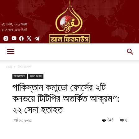
৬ই আগস্ট, ২০২৬ ঈসায়ী
২২শে সফর, ১৪৪৮ হিজরি
AlFirdaws
হোম
উপমহাদেশ
উপমহাদেশ
সকল সংবাদ
পাকিস্তান কমান্ডো ফোর্সের ২টি
||
কনভয়ে টিটিপির অতর্কিত আক্রমণ:
২২ সেনা হতাহত
আল-
345
মার্চ ৩০, ২০২৫
0