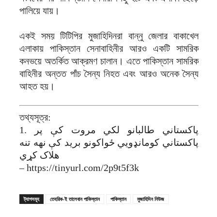
পালিয়ে যায়।
একই সময় টিটিপির মুজাহিদিনরা বান্নু জেলার বাকাখেল
এলাকায় পাকিস্তান সেনাবাহিনীর আরও একটি সামরিক
কনভয়ে অতর্কিত আক্রমণ চালান। এতে পাকিস্তান সামরিক
বাহিনীর অন্তত পাঁচ সৈন্য নিহত এবং আরও অনেক সৈন্য
আহত হয়।
তথ্যসূত্র:
1. پاکستاني طالبانو لکي مروت کې پر
پاکستاني کومانډویي ځواکونو برید کې نهه تنه
هلاک کړي
– https://tinyurl.com/2p9t5f3k
ট্যাগসমূহ
তেহরিক-ই তালেবান পাকিস্তান
পাকিস্তান
মুজাহিদিন নিউজ