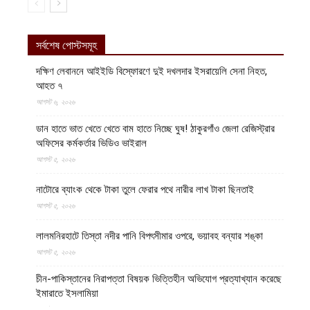
সর্বশেষ পোস্টসমূহ
দক্ষিণ লেবাননে আইইডি বিস্ফোরণে দুই দখলদার ইসরায়েলি সেনা নিহত,
আহত ৭
আগস্ট ৬, ২০২৬
ডান হাতে ভাত খেতে খেতে বাম হাতে নিচ্ছে ঘুষ! ঠাকুরগাঁও জেলা রেজিস্ট্রার
অফিসের কর্মকর্তার ভিডিও ভাইরাল
আগস্ট ৫, ২০২৬
নাটোরে ব্যাংক থেকে টাকা তুলে ফেরার পথে নারীর লাখ টাকা ছিনতাই
আগস্ট ৫, ২০২৬
লালমনিরহাটে তিস্তা নদীর পানি বিপৎসীমার ওপরে, ভয়াবহ বন্যার শঙ্কা
আগস্ট ৫, ২০২৬
চীন-পাকিস্তানের নিরাপত্তা বিষয়ক ভিত্তিহীন অভিযোগ প্রত্যাখ্যান করেছে
ইমারাতে ইসলামিয়া
আগস্ট ৫, ২০২৬