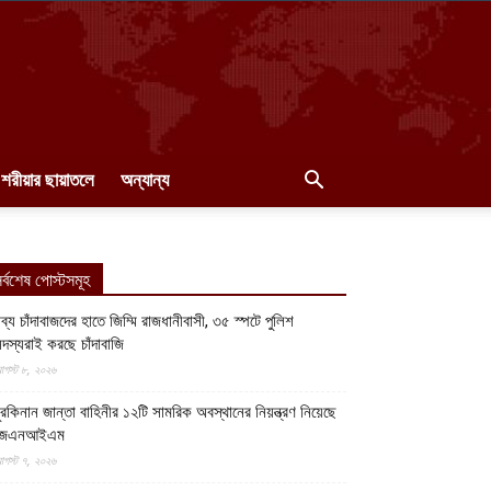
শরীয়ার ছায়াতলে
অন্যান্য
র্বশেষ পোস্টসমূহ
ব্য চাঁদাবাজদের হাতে জিম্মি রাজধানীবাসী, ৩৫ স্পটে পুলিশ
দস্যরাই করছে চাঁদাবাজি
গস্ট ৮, ২০২৬
ুরকিনান জান্তা বাহিনীর ১২টি সামরিক অবস্থানের নিয়ন্ত্রণ নিয়েছে
জেএনআইএম
গস্ট ৭, ২০২৬