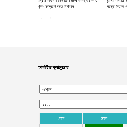
নব্য চাঁদাবাজদের হাতে জিম্মি রাজধানীবাসী, ৩৫ স্পটে
বুরকিনান জান্তা 
পুলিশ সদস্যরাই করছে চাঁদাবাজি
নিয়ন্ত্রণ নিয়ে
আর্কাইভ ক্যালেন্ডার
সোম
মঙ্গল