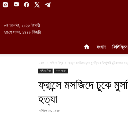
৮ই আগস্ট, ২০২৬ ঈসায়ী
২৪শে সফর, ১৪৪৮ হিজরি
সংবাদ
ফিলিস্তিন
হোম
পশ্চিমা বিশ্ব
ফ্রান্সে মসজিদে ঢুকে মুসল্লিকে উপর্যুপরি ছুরিকাঘাতে হত্
পশ্চিমা বিশ্ব
সকল সংবাদ
ফ্রান্সে মসজিদে ঢুকে মুস
হত্যা
এপ্রিল ২৮, ২০২৫