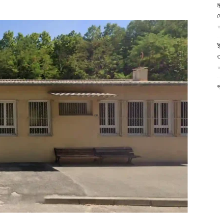
ম
আল-
আ
ই
৩
আ
ফিরদাউস
প
ফ
আ
ন
আ
ব
ম
আ
ক
প