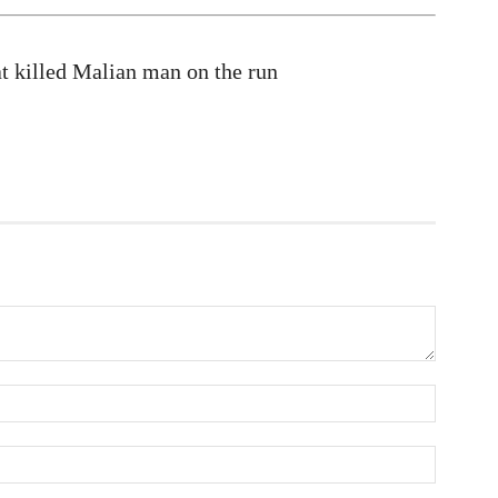
প
at killed Malian man on the run
আ
ক
ই
আ
স
গ
আ
আ
আ
আ
ভ
ক
ক
আ