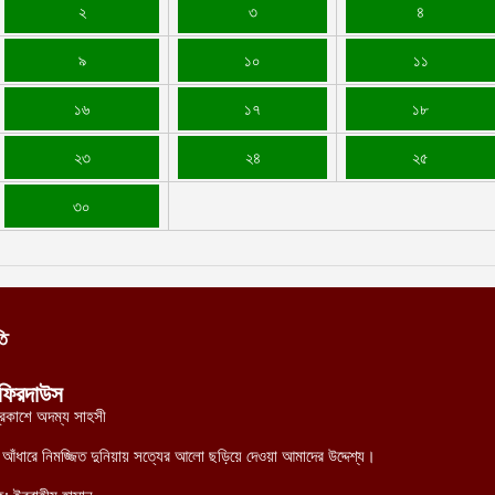
২
৩
৪
৯
১০
১১
১৬
১৭
১৮
২৩
২৪
২৫
৩০
তি
ফিরদাউস
্রকাশে অদম্য সাহসী
র আঁধারে নিমজ্জিত দুনিয়ায় সত্যের আলো ছড়িয়ে দেওয়া আমাদের উদ্দেশ্য।
ক: ইবরাহীম হাসান