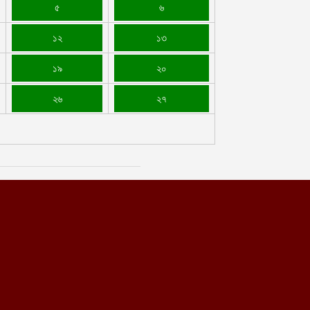
৫
৬
১২
১৩
১৯
২০
২৬
২৭