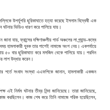
দ
আ
ব
ল্লিকে উপর্যুপরি ছুরিকাঘাতে হত্যা করেছে ইসলাম বিদ্বেষী এক
নে ঘটনার ভিডিও ধারণ করে পালিয়ে যায়।
আ
আ
 যায়, ফ্রান্সের দক্ষিণাঞ্চলীয় গার্ড অঞ্চলের লা গ্র্যান্ড-কম্বে
ই
ময় হামলাকারী যুবক তার পাশেই নামাজে অংশ নেয়। একপর্যায়ে
আ
্রায় ৫০ বার ছুরিকাঘাত করে মসজিদ থেকে পালিয়ে যায়। পরদিন
য
তির লাশ উদ্ধার করেন।
আ
 করার শর্তে সংবাদ সংস্থা এএফপিকে জানান, হামলাকারী একজন
আ
আ
ৃপক্ষ এই নির্মম ঘটনার তীব্র নিন্দা জানিয়েছে। তারা জানিয়েছে,
ম
 কাজ করছিলেন। কাজ শেষ করে তিনি নামাজে শরিক হয়েছিলেন,
ব
আ