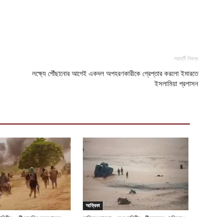
ভ
হ
উ
আ
ক
পরবর্তী নিবন্ধ
ক
লক্ষ্যে পৌঁছানোর আগেই একদল অপহরণকারীকে গ্রেপ্তার করলো ইমারতে
আ
ইসলামিয়া প্রশাসন
আফ্রিকা