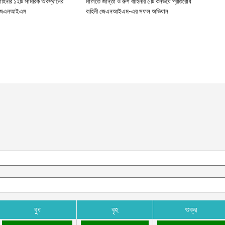
বাহিনীর ১২টি সামরিক অবস্থানের
মালিতে জান্তা ও রুশ বাহিনীর ৫টি কনভয়ে প্রতিরোধ
ছে জেএনআইএম
বাহিনী জেএনআইএম-এর সফল অভিযান
বুধ
বৃহ
শুক্র