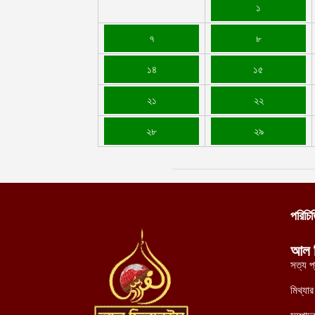
১
৭
৮
১৪
১৫
২১
২২
২৮
২৯
পরিচি
আল 
সত্য প
মিথ্যা
সম্পাদ