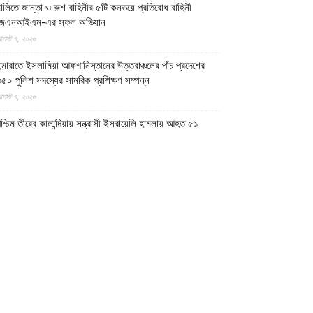
ালিতে জান্তা ও রুশ বাহিনীর ৫টি কনভয়ে প্রতিরোধ বাহিনী
জেএনআইএম-এর সফল অভিযান
গস্ট ৭, ২০২৬
মারাতে ইসলামিয়া আফগানিস্তানের উত্তরাঞ্চলের পাঁচ প্রদেশের
৫০ পুলিশ সদস্যের সামরিক প্রশিক্ষণ সম্পন্ন
গস্ট ৭, ২০২৬
শ্চিম তীরের কালান্দিয়ায় সন্ত্রাসী ইসরায়েলি হামলায় আহত ৫১
িলিস্তিনি
গস্ট ৭, ২০২৬
েত্রকোণায় ভাড়া বাসা থেকে যুবকের রক্তাক্ত লাশ উদ্ধার
গস্ট ৭, ২০২৬
গুড়ায় ছিনতাই দেখে ফেলায় শিশুকে হত্যা, ধানক্ষেতে মিললো
াটিচাপা লাশ
গস্ট ৭, ২০২৬
ুমিল্লায় তনু হত্যা মামলায় দীর্ঘ দশ বছর পর ডিএনএ বিশ্লেষণে
াঁচজনের শুক্রাণুর অস্তিত্ব মিলেছে, মৃত্যুর আগে খুনিদের ফাঁসি