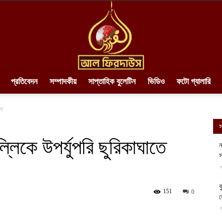
প্রতিবেদন
সম্পাদকীয়
সাপ্তাহিক বুলেটিন
ভিডিও
ফটো গ্যালারি
AlFirdaws
যা
স
ল্লিকে উপর্যুপরি ছুরিকাঘাতে
ন
স
||
আ
ব
151
0
আ