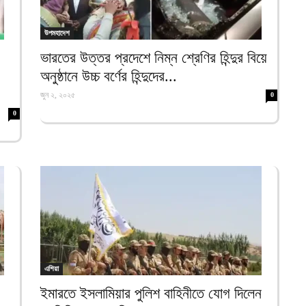
ক
ই
উপমহাদেশ
আ
ভারতের উত্তর প্রদেশে নিম্ন শ্রেণির হিন্দুর বিয়ে
স
অনুষ্ঠানে উচ্চ বর্ণের হিন্দুদের...
গ
জুন ২, ২০২৫
0
আ
0
আ
আ
আ
ভ
ক
ক
আ
ভ
হ
এশিয়া
উ
ইমারতে ইসলামিয়ার পুলিশ বাহিনীতে যোগ দিলেন
আ