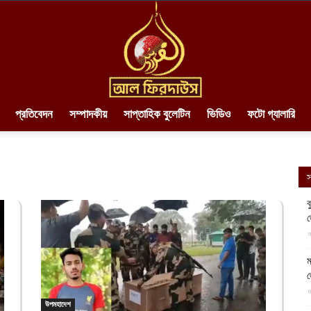
প্রতিবেদন
সম্পাদকীয়
সাপ্তাহিক বুলেটিন
ভিডিও
ফটো গ্যালারি
AlFirdaws
স
ব
||
আ
ম
আ
উপমহাদেশ