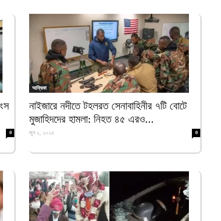
আ
আ
ই
আ
য
আফ্রিকা
আ
বংস
নাইজারে নদীতে টহলরত সেনাবাহিনীর ৭টি বোটে
আ
মুজাহিদদের হামলা: নিহত ৪৫ এরও...
আ
জুন ২, ২০২৫
0
0
ম
ব
আ
প
আ