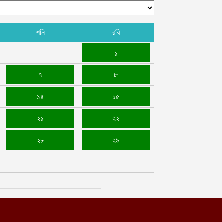
শনি
রবি
১
৭
৮
১৪
১৫
২১
২২
২৮
২৯