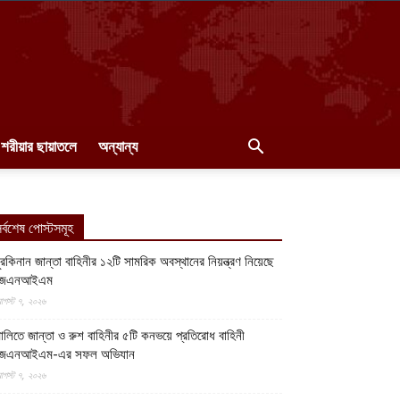
শরীয়ার ছায়াতলে
অন্যান্য
র্বশেষ পোস্টসমূহ
ুরকিনান জান্তা বাহিনীর ১২টি সামরিক অবস্থানের নিয়ন্ত্রণ নিয়েছে
জেএনআইএম
গস্ট ৭, ২০২৬
ালিতে জান্তা ও রুশ বাহিনীর ৫টি কনভয়ে প্রতিরোধ বাহিনী
জেএনআইএম-এর সফল অভিযান
গস্ট ৭, ২০২৬