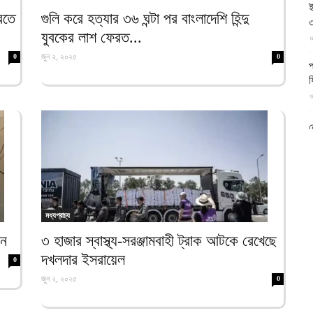
ই
আল-
রতে
গুলি করে হত্যার ৩৬ ঘন্টা পর বাংলাদেশি হিন্দু
৩
যুবকের লাশ ফেরত...
আ
জুন ২, ২০২৫
0
0
প
ফ
আ
ফিরদাউস
ন
আ
ব
ম
আ
মধ্যপ্রাচ্য
ক
েন
৩ হাজার স্বাস্থ্য-সরঞ্জামবাহী ট্রাক আটকে রেখেছে
প
দখলদার ইসরায়েল
দ
0
আ
জুন ২, ২০২৫
0
ব