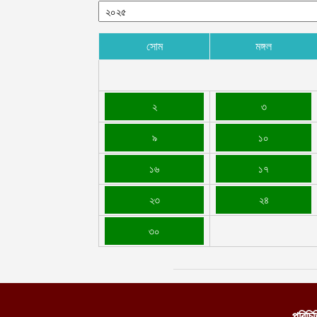
সোম
মঙ্গল
২
৩
৯
১০
১৬
১৭
২৩
২৪
৩০
পরিচি