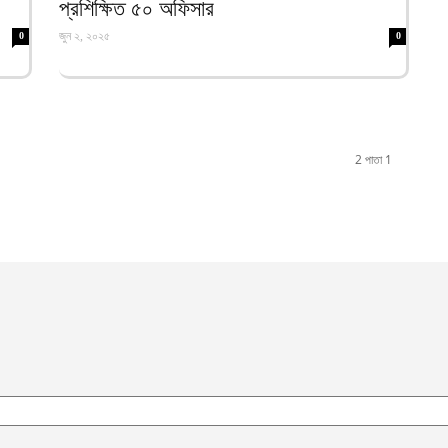
প্রশিক্ষিত ৫০ অফিসার
ক
জুন ২, ২০২৫
0
0
ক
আ
হ
শ
আ
2 পাতা 1