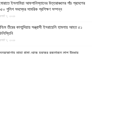
মারাতে ইসলামিয়া আফগানিস্তানের উত্তরাঞ্চলের পাঁচ প্রদেশের
৫০ পুলিশ সদস্যের সামরিক প্রশিক্ষণ সম্পন্ন
গস্ট ৭, ২০২৬
শ্চিম তীরের কালান্দিয়ায় সন্ত্রাসী ইসরায়েলি হামলায় আহত ৫১
িলিস্তিনি
গস্ট ৭, ২০২৬
েত্রকোণায় ভাড়া বাসা থেকে যুবকের রক্তাক্ত লাশ উদ্ধার
গস্ট ৭, ২০২৬
গুড়ায় ছিনতাই দেখে ফেলায় শিশুকে হত্যা, ধানক্ষেতে মিললো
াটিচাপা লাশ
গস্ট ৭, ২০২৬
ুমিল্লায় তনু হত্যা মামলায় দীর্ঘ দশ বছর পর ডিএনএ বিশ্লেষণে
াঁচজনের শুক্রাণুর অস্তিত্ব মিলেছে, মৃত্যুর আগে খুনিদের ফাঁসি
েখতে চান তনুর মা
গস্ট ৭, ২০২৬
গুড়া ও সিলেটে দুই ঘণ্টার ব্যবধানে সড়ক দুর্ঘটনায় শিশুসহ নিহত