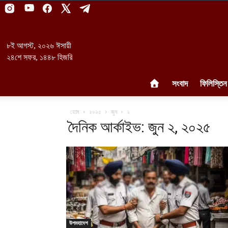
৮ই আগস্ট, ২০২৬ ঈসায়ী
২৪শে সফর, ১৪৪৮ হিজরি
সংবাদ
ফিলিস্তিন
হোম
২০২৫
জুন
২
দৈনিক আর্কাইভ: জুন ২, ২০২৫
উপমহাদেশ