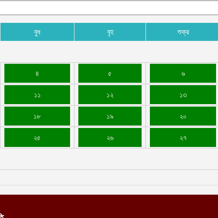
বুধ
বৃহ
শুক্র
৪
৫
৬
১১
১২
১৩
১৮
১৯
২০
২৫
২৬
২৭
তি