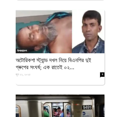
উপমহাদেশ
অটোরিকশা স্ট্যান্ড দখল নিয়ে বিএনপির দুই
গ্ৰুপের সংঘর্ষ; এক রাতেই ০২...
জুন ২২, ২০২৫
0