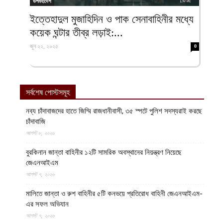
উপমহাদেশ
ইত্তেহাদুল মুজাহিদিন ও পাক সেনাবাহিনীর মধ্যে
কয়েক ঘন্টার তীব্র লড়াই:...
জুন ২২, ২০২৫
0
সর্বশেষ পোস্টসমূহ
নব্য চাঁদাবাজদের হাতে জিম্মি রাজধানীবাসী, ৩৫ স্পটে পুলিশ সদস্যরাই করছে
চাঁদাবাজি
আগস্ট ৮, ২০২৬
বুরকিনান জান্তা বাহিনীর ১২টি সামরিক অবস্থানের নিয়ন্ত্রণ নিয়েছে
জেএনআইএম
আগস্ট ৭, ২০২৬
মালিতে জান্তা ও রুশ বাহিনীর ৫টি কনভয়ে প্রতিরোধ বাহিনী জেএনআইএম-
এর সফল অভিযান
আগস্ট ৭, ২০২৬