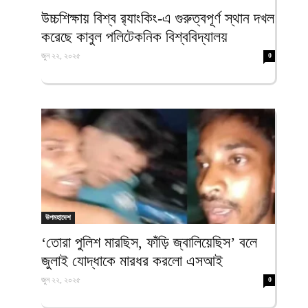
ফিরদাউস
উচ্চশিক্ষায় বিশ্ব র‍্যাংকিং-এ গুরুত্বপূর্ণ স্থান দখল
করেছে কাবুল পলিটেকনিক বিশ্ববিদ্যালয়
জুন ২২, ২০২৫
0
উপমহাদেশ
‘তোরা পুলিশ মারছিস, ফাঁড়ি জ্বালিয়েছিস’ বলে
জুলাই যোদ্ধাকে মারধর করলো এসআই
জুন ২২, ২০২৫
0