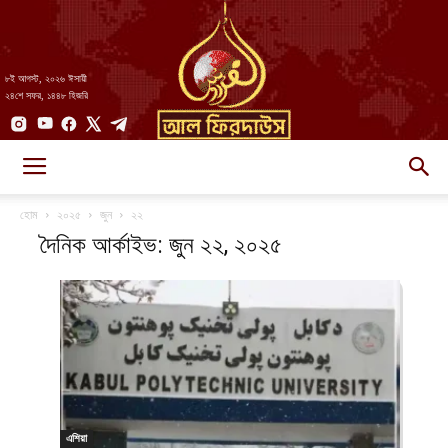
৮ই আগস্ট, ২০২৬ ঈসায়ী
২৪শে সফর, ১৪৪৮ হিজরি
AlFirdaws
হোম
২০২৫
জুন
২২
দৈনিক আর্কাইভ: জুন ২২, ২০২৫
||
আল-
এশিয়া