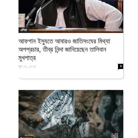
এশিয়া
আফগান ইস্যুতে আবারও জাতিসংঘের মিথ্যা
অপপ্রচার, তীব্র নিন্দা জানিয়েছেন তালিবান
মুখপাত্র
জুন ২২, ২০২৫
0