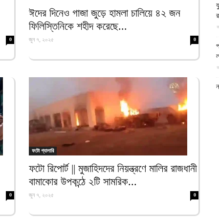
য
আল-
ঈদের দিনেও গাজা জুড়ে হামলা চালিয়ে ৪২ জন
র
ফিলিস্তিনিকে শহীদ করেছে...
আ
জুন ৭, ২০২৫
0
0
প
ল
আ
ফিরদাউস
ন
স
আ
ব
আ
ফটো গ্যালারি
ফটো রিপোর্ট || মুজাহিদদের নিয়ন্ত্রণে মালির রাজধানী
ম
বামাকোর উপকন্ঠে ২টি সামরিক...
আ
জুন ৭, ২০২৫
0
0
ই
৩