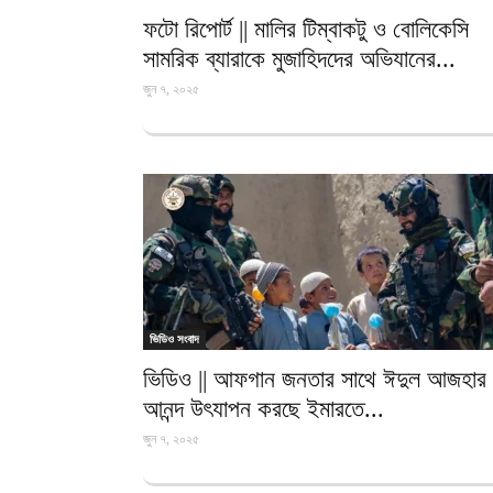
ফটো রিপোর্ট || মালির টিম্বাকটু ও বোলিকেসি
সামরিক ব্যারাকে মুজাহিদদের অভিযানের...
জুন ৭, ২০২৫
ভিডিও সংবাদ
ভিডিও || আফগান জনতার সাথে ঈদুল আজহার
আনন্দ উৎযাপন করছে ইমারতে...
জুন ৭, ২০২৫