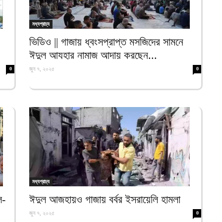
আ
মধ্যপ্রাচ্য
ই
আ
ভিডিও || গাজায় ধ্বংসপ্রাপ্ত মসজিদের সামনে
ঈদুল আযহার নামাজ আদায় করছেন...
য
জুন ৭, ২০২৫
0
0
আ
আ
আ
ম
ব
আ
প
মধ্যপ্রাচ্য
আ
ল-
ঈদুল আজহায়ও গাজায় বর্বর ইসরায়েলি হামলা
জুন ৭, ২০২৫
ক
0