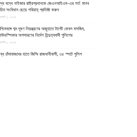
ুদ্ধ বন্ধে নাইজার রাষ্ট্রপ্রধানকে জেএনআইএম-এর শর্ত: মানব
চিত সংবিধান ছেড়ে শরিয়াহ্ প্রতিষ্ঠা করুন
গস্ট ৮, ২০২৬
শ্চিমবঙ্গে শব্দ দূষণ নিয়ন্ত্রণের অজুহাতে টার্গেট কেবল মসজিদ,
াউডস্পিকার অপসারণের নির্দেশ হিন্দুত্ববাদী পুলিশের
গস্ট ৮, ২০২৬
ব্য চাঁদাবাজদের হাতে জিম্মি রাজধানীবাসী, ৩৫ স্পটে পুলিশ
দস্যরাই করছে চাঁদাবাজি
গস্ট ৮, ২০২৬
ুরকিনান জান্তা বাহিনীর ১২টি সামরিক অবস্থানের নিয়ন্ত্রণ নিয়েছে
জেএনআইএম
গস্ট ৭, ২০২৬
ালিতে জান্তা ও রুশ বাহিনীর ৫টি কনভয়ে প্রতিরোধ বাহিনী
জেএনআইএম-এর সফল অভিযান
গস্ট ৭, ২০২৬
মারাতে ইসলামিয়া আফগানিস্তানের উত্তরাঞ্চলের পাঁচ প্রদেশের
৫০ পুলিশ সদস্যের সামরিক প্রশিক্ষণ সম্পন্ন