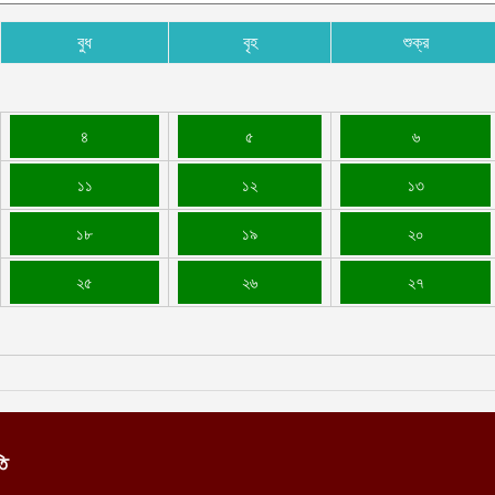
বুধ
বৃহ
শুক্র
৪
৫
৬
১১
১২
১৩
১৮
১৯
২০
২৫
২৬
২৭
তি