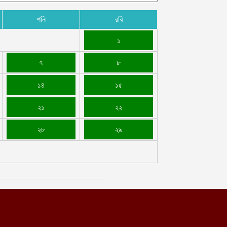
শনি
রবি
১
৭
৮
১৪
১৫
২১
২২
২৮
২৯