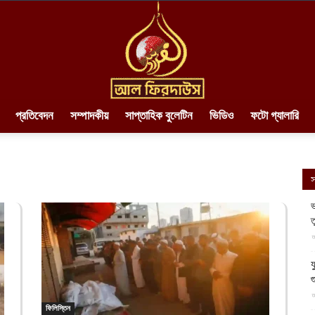
প্রতিবেদন
সম্পাদকীয়
সাপ্তাহিক বুলেটিন
ভিডিও
ফটো গ্যালারি
AlFirdaws
স
ভ
ত
||
আ
য
গ
আ
ফিলিস্তিন