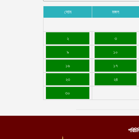
সোম
মঙ্গল
২
৩
৯
১০
১৬
১৭
২৩
২৪
৩০
পরিচি