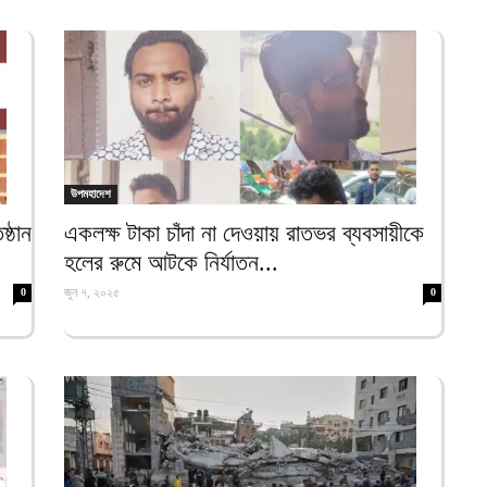
আ
প
ফ
আ
ন
আ
উপমহাদেশ
্ঠান
একলক্ষ টাকা চাঁদা না দেওয়ায় রাতভর ব্যবসায়ীকে
ব
ম
হলের রুমে আটকে নির্যাতন...
আ
জুন ৭, ২০২৫
0
0
ক
প
দ
আ
ব
আ