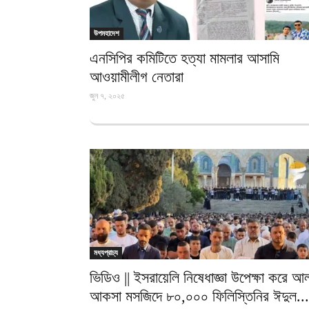
উপমহাদেশ
এনসিপির কমিটিতে হত্যা মামলার আসামি
আওয়ামীলীগ নেতারা
জুন ৭, ২০২৫
মধ্যপ্রাচ্য
ভিডিও || ইসরায়েলি নিষেধাজ্ঞা উপেক্ষা করে আ
আকসা মসজিদে ৮০,০০০ ফিলিস্তিনির ঈদুল...