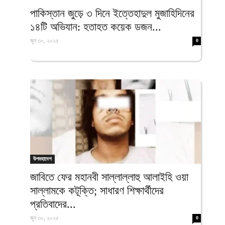
ফিরদাউস
পাকিস্তান জুড়ে ৩ দিনে ইত্তেহাদুল মুজাহিদিনের
১৪টি অভিযান: হতাহত কয়েক ডজন...
জুন ৩০, ২০২৫
0
উপমহাদেশ
জাবিতে ফের মহানবী সাল্লাল্লাহু আলাইহি ওয়া
সাল্লামকে কটূক্তি; সাধারণ শিক্ষার্থীদের
প্রতিবাদের...
জুন ৩০, ২০২৫
0