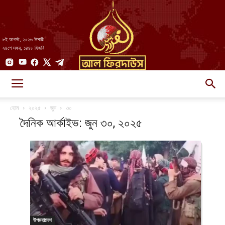
৮ই আগস্ট, ২০২৬ ঈসায়ী
২৪শে সফর, ১৪৪৮ হিজরি
AlFirdaws
হোম
২০২৫
জুন
৩০
দৈনিক আর্কাইভ: জুন ৩০, ২০২৫
||
আল-
উপমহাদেশ