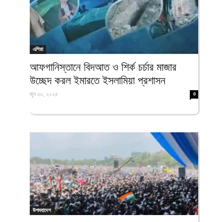
এশিয়া
আফগানিস্তানে বিদআত ও শির্ক চর্চার মাজার
উচ্ছেদ করল ইমারতে ইসলামিয়া প্রশাসন
জুন ৩০, ২০২৫
0
উপমহাদেশ