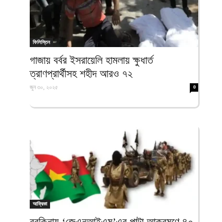
ফিলিস্তিন
গাজায় বর্বর ইসরায়েলি হামলায় ক্ষুধার্ত
ত্রাণপ্রার্থীসহ শহীদ আরও ৭২
জুন ৩০, ২০২৫
0
আফ্রিকা
বুরকিনায় ‘জেএনআইএম’এর পাল্টা আক্রমণে ৪০