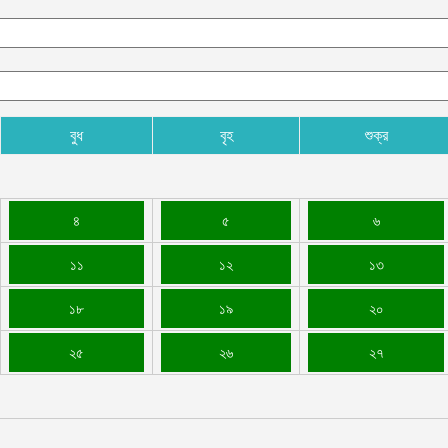
বুধ
বৃহ
শুক্র
৪
৫
৬
১১
১২
১৩
১৮
১৯
২০
২৫
২৬
২৭