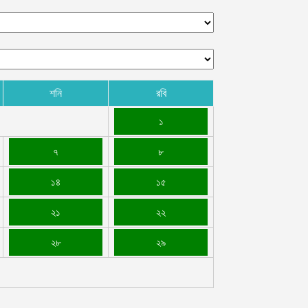
শনি
রবি
১
৭
৮
১৪
১৫
২১
২২
২৮
২৯