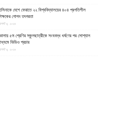
াসিনাকে দেশে ফেরাতে ২২ বিশ্ববিদ্যালয়ের ৪০৪ প্রগতিশীল
িক্ষকের গোপন তৎপরতা
গস্ট ৬, ২০২৬
োলায় ৫ম শ্রেণির স্কুলছাত্রীকে সংঘবদ্ধ ধর্ষণের পর সোশ্যাল
াধ্যমে ভিডিও প্রচার
গস্ট ৬, ২০২৬
াকিস্তানের ৩টি অঞ্চলে সামরিক বাহিনীর বিরুদ্ধে প্রতিরোধ
োদ্ধাদের ৬ অভিযান
গস্ট ৬, ২০২৬
েশজুড়ে হত্যা-ধর্ষণ-ছিনতাইমূলক অপরাধ লাগামহীন, বিচারব্যবস্থার
্রতি আস্থাহীনতাকে দায়ী ভাবছেন বিশ্লেষকগণ
গস্ট ৬, ২০২৬
ক্ষিণ লেবাননে আইইডি বিস্ফোরণে দুই দখলদার ইসরায়েলি সেনা
নিহত, আহত ৭
গস্ট ৬, ২০২৬
ান হাতে ভাত খেতে খেতে বাম হাতে নিচ্ছে ঘুষ! ঠাকুরগাঁও জেলা