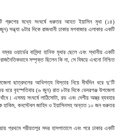
র
আ
টি গ্রুপের মধ্যে সংঘর্ষে গুরুতর আহত ইয়াসিন মৃধা (১৪)
ন
জুন) সন্ধ্যা ৬টার দিকে রাজধানী ঢাকার মগবাজার এলাকার একটি
আ
ল
শ
্বর ওয়ার্ডের বাসিন্দা হানিফ মৃধার ছেলে এবং স্থানীয় একটি
আ
ি রাজনৈতিকভাবে সম্পৃক্ত ছিলেন কি না, সে বিষয়ে এখনো নিশ্চিত
চ
ক
আ
পজেলা ছাত্রদলের আধিপত্য বিস্তার নিয়ে দীর্ঘদিন ধরে দু’টি
জের ধরে বৃহস্পতিবার (৬ জুন) রাত ৮টার দিকে ভেদরগঞ্জ উপজেলা
আ
র্ষ বাঁধে। এসময় সংঘর্ষে লাঠিসোটা, রড এবং দেশীয় অস্ত্র ব্যবহার
ম
শক হাকিম, কনস্টেবল জাহিদ ও ইয়াসিনসহ অন্তত ১০ জন গুরুতর
আ
অ
ভ
য়ায় প্রথমে শরীয়তপুর সদর হাসপাতালে এবং পরে ঢাকার একটি
আ