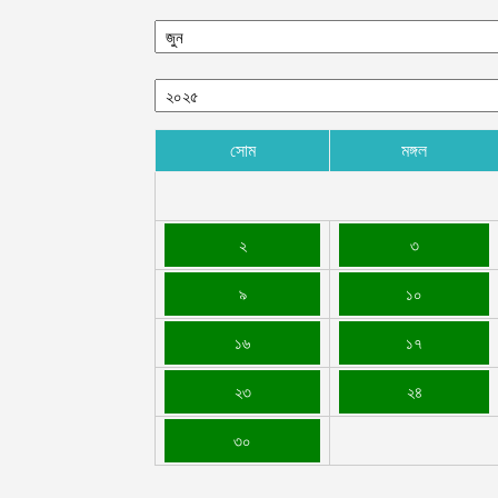
সোম
মঙ্গল
২
৩
৯
১০
১৬
১৭
২৩
২৪
৩০