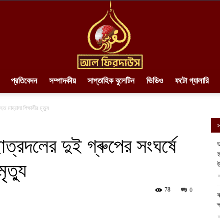
প্রতিবেদন
সম্পাদকীয়
সাপ্তাহিক বুলেটিন
ভিডিও
ফটো গ্যালারি
AlFirdaws
মাদ্রাসা শিক্ষার্থীর মৃত্যু
স
াত্রদলের দুই গ্ৰুপের সংঘর্ষে
ভ
হ
ৃত্যু
||
উ
আ
78
0
ক
ক
আ