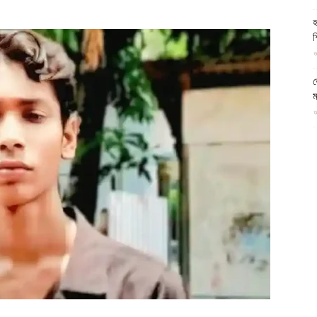
আল-
হ
শ
আ
ভ
ম
ফিরদাউস
আ
প
য
আ
দ
প
আ
দ
আ
ড