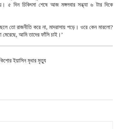
। ৫ দিন চিকিৎসা শেষে আজ মঙ্গলবার সন্ধ্যা ৬ টার দিকে
ঢ
১
আ
ছেলে তো রাজনীতি করে না, মাদরাসায় পড়ে। ওরে কেন মারলো?
ই
 মেরেছে, আমি তাদের ফাঁসি চাই।’
চ
আ
জ
িশোর ইয়াসিন মৃধার মৃত্যু
হ
আ
ম
ব
আ
ন
ত
আ