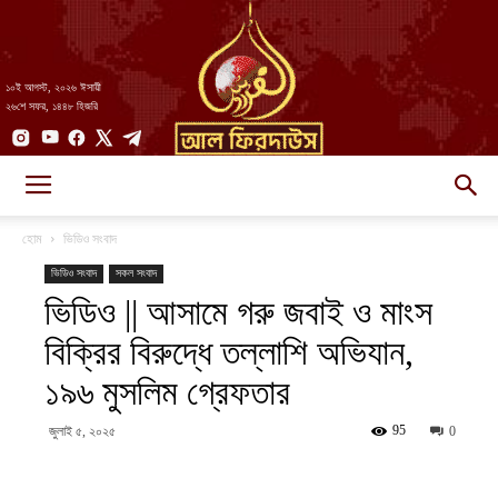
১০ই আগস্ট, ২০২৬ ঈসায়ী
২৬শে সফর, ১৪৪৮ হিজরি
AlFirdaws
হোম
ভিডিও সংবাদ
ভিডিও সংবাদ
সকল সংবাদ
ভিডিও || আসামে গরু জবাই ও মাংস
||
বিক্রির বিরুদ্ধে তল্লাশি অভিযান,
১৯৬ মুসলিম গ্রেফতার
আল-
95
জুলাই ৫, ২০২৫
0