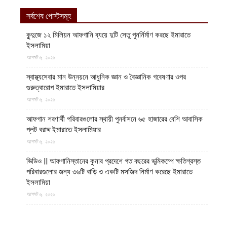
সর্বশেষ পোস্টসমূহ
কুন্দুজে ১২ মিলিয়ন আফগানি ব্যয়ে দুটি সেতু পুনর্নির্মাণ করছে ইমারাতে
ইসলামিয়া
আগস্ট ৬, ২০২৬
স্বাস্থ্যসেবার মান উন্নয়নে আধুনিক জ্ঞান ও বৈজ্ঞানিক গবেষণার ওপর
গুরুত্বারোপ ইমারাতে ইসলামিয়ার
আগস্ট ৬, ২০২৬
আফগান শরণার্থী পরিবারগুলোর স্থায়ী পুনর্বাসনে ৬৫ হাজারের বেশি আবাসিক
প্লট বরাদ্দ ইমারাতে ইসলামিয়ার
আগস্ট ৬, ২০২৬
ভিডিও || আফগানিস্তানের কুনার প্রদেশে গত বছরের ভূমিকম্পে ক্ষতিগ্রস্ত
পরিবারগুলোর জন্য ৩৬টি বাড়ি ও একটি মসজিদ নির্মাণ করেছে ইমারাতে
ইসলামিয়া
আগস্ট ৬, ২০২৬
ভারত, পাকিস্তান ও বাংলাদেশের মাদ্রাসাগুলোতে সন্ত্রাসবাদ তৈরি হচ্ছে বলে
উস্কানিমূলক মন্তব্য করেছে উত্তর প্রদেশের হিন্দুত্ববাদী উপমুখ্যমন্ত্রী