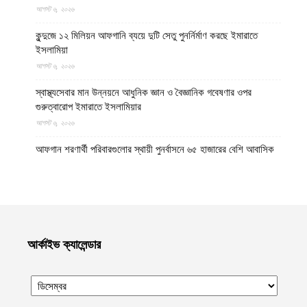
আগস্ট ৬, ২০২৬
কুন্দুজে ১২ মিলিয়ন আফগানি ব্যয়ে দুটি সেতু পুনর্নির্মাণ করছে ইমারাতে
ইসলামিয়া
আগস্ট ৬, ২০২৬
স্বাস্থ্যসেবার মান উন্নয়নে আধুনিক জ্ঞান ও বৈজ্ঞানিক গবেষণার ওপর
গুরুত্বারোপ ইমারাতে ইসলামিয়ার
আগস্ট ৬, ২০২৬
আফগান শরণার্থী পরিবারগুলোর স্থায়ী পুনর্বাসনে ৬৫ হাজারের বেশি আবাসিক
প্লট বরাদ্দ ইমারাতে ইসলামিয়ার
আগস্ট ৬, ২০২৬
ভিডিও || আফগানিস্তানের কুনার প্রদেশে গত বছরের ভূমিকম্পে ক্ষতিগ্রস্ত
পরিবারগুলোর জন্য ৩৬টি বাড়ি ও একটি মসজিদ নির্মাণ করেছে ইমারাতে
ইসলামিয়া
আর্কাইভ ক্যালেন্ডার
আগস্ট ৬, ২০২৬
ভারত, পাকিস্তান ও বাংলাদেশের মাদ্রাসাগুলোতে সন্ত্রাসবাদ তৈরি হচ্ছে বলে
উস্কানিমূলক মন্তব্য করেছে উত্তর প্রদেশের হিন্দুত্ববাদী উপমুখ্যমন্ত্রী