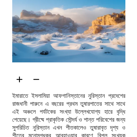
ফিরদাউস
ইমারাতে ইসলামিয়া আফগানিস্তানের নুরিস্তান প্রদেশের
রাজধানী পারুনে এ বছরের প্রথম তুষারপাতের সাথে সাথে
এই অঞ্চলে পর্যটকের সংখ্যা উল্লেখযোগ্য হারে বৃদ্ধি
পেয়েছে। গ্রীষ্মে প্রাকৃতিক সৌন্দর্য ও শান্ত পরিবেশের জন্য
সুপরিচিত নুরিস্তান এখন শীতকালেও তুষারাবৃত দৃশ্য ও
শীতের মনোমুগ্ধকর আবহাওয়ার কারণে বিপুল সংখ্যক