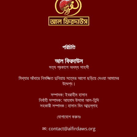
দক্ষিণ লেবাননে আইইডি বিস্ফোরণে দুই দখলদার ইসরায়েলি সেনা নিহত,
আহত ৭
আগস্ট ৬, ২০২৬
ডান হাতে ভাত খেতে খেতে বাম হাতে নিচ্ছে ঘুষ! ঠাকুরগাঁও জেলা রেজিস্ট্রার
অফিসের কর্মকর্তার ভিডিও ভাইরাল
আগস্ট ৫, ২০২৬
পরিচিতি
নাটোরে ব্যাংক থেকে টাকা তুলে ফেরার পথে নারীর লাখ টাকা ছিনতাই
আল ফিরদাউস
আগস্ট ৫, ২০২৬
সত্য প্রকাশে অদম্য সাহসী
লালমনিরহাটে তিস্তা নদীর পানি বিপৎসীমার ওপরে, ভয়াবহ বন্যার শঙ্কা
মিথ্যার আঁধারে নিমজ্জিত দুনিয়ায় সত্যের আলো ছড়িয়ে দেওয়া আমাদের
আগস্ট ৫, ২০২৬
উদ্দেশ্য।
চীন-পাকিস্তানের নিরাপত্তা বিষয়ক ভিত্তিহীন অভিযোগ প্রত্যাখ্যান করেছে
সম্পাদক: ইবরাহীম হাসান
নির্বাহী সম্পাদক: আহমাদ উসামা আল-হিন্দি
ইমারাতে ইসলামিয়া
সহকারী সম্পাদক : হাসান বিন আব্দুল্লাহ
আগস্ট ৫, ২০২৬
যোগাযোগ করুনঃ
আশ-শাবাবের নিয়ন্ত্রণে কেন্দ্রীয় হিরান রাজ্যের ৩ শহর: নিহত মোগাদিশু
বাহিনীর ১৫৮ শত্রু সৈন্য
✉:
contact@alfirdaws.org
আগস্ট ৫, ২০২৬