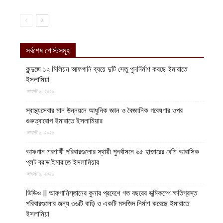
সর্বশেষ পোস্টসমূহ
কুন্দুজে ১২ মিলিয়ন আফগানি ব্যয়ে দুটি সেতু পুনর্নির্মাণ করছে ইমারাতে
ইসলামিয়া
আগস্ট ৬, ২০২৬
স্বাস্থ্যসেবার মান উন্নয়নে আধুনিক জ্ঞান ও বৈজ্ঞানিক গবেষণার ওপর
গুরুত্বারোপ ইমারাতে ইসলামিয়ার
আগস্ট ৬, ২০২৬
আফগান শরণার্থী পরিবারগুলোর স্থায়ী পুনর্বাসনে ৬৫ হাজারের বেশি আবাসিক
প্লট বরাদ্দ ইমারাতে ইসলামিয়ার
আগস্ট ৬, ২০২৬
ভিডিও || আফগানিস্তানের কুনার প্রদেশে গত বছরের ভূমিকম্পে ক্ষতিগ্রস্ত
পরিবারগুলোর জন্য ৩৬টি বাড়ি ও একটি মসজিদ নির্মাণ করেছে ইমারাতে
ইসলামিয়া