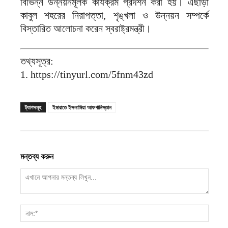
বিভিন্ন উন্নয়নমূলক কার্যক্রম প্রদর্শন করা হয়। এছাড়া
কাবুল শহরের নিরাপত্তা, শৃঙ্খলা ও উন্নয়ন সম্পর্কে
বিস্তারিত আলোচনা করেন স্বরাষ্ট্রমন্ত্রী।
তথ্যসূত্র:
1. https://tinyurl.com/5fnm43zd
ট্যাগসমূহ
ইমারাতে ইসলামিয়া আফগানিস্তান
মন্তব্য করুন