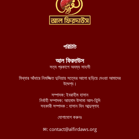
দক্ষিণ লেবাননে আইইডি বিস্ফোরণে দুই দখলদার ইসরায়েলি সেনা নিহত,
আহত ৭
আগস্ট ৬, ২০২৬
ডান হাতে ভাত খেতে খেতে বাম হাতে নিচ্ছে ঘুষ! ঠাকুরগাঁও জেলা রেজিস্ট্রার
অফিসের কর্মকর্তার ভিডিও ভাইরাল
আগস্ট ৫, ২০২৬
পরিচিতি
নাটোরে ব্যাংক থেকে টাকা তুলে ফেরার পথে নারীর লাখ টাকা ছিনতাই
আল ফিরদাউস
আগস্ট ৫, ২০২৬
সত্য প্রকাশে অদম্য সাহসী
লালমনিরহাটে তিস্তা নদীর পানি বিপৎসীমার ওপরে, ভয়াবহ বন্যার শঙ্কা
মিথ্যার আঁধারে নিমজ্জিত দুনিয়ায় সত্যের আলো ছড়িয়ে দেওয়া আমাদের
আগস্ট ৫, ২০২৬
উদ্দেশ্য।
চীন-পাকিস্তানের নিরাপত্তা বিষয়ক ভিত্তিহীন অভিযোগ প্রত্যাখ্যান করেছে
সম্পাদক: ইবরাহীম হাসান
নির্বাহী সম্পাদক: আহমাদ উসামা আল-হিন্দি
ইমারাতে ইসলামিয়া
সহকারী সম্পাদক : হাসান বিন আব্দুল্লাহ
আগস্ট ৫, ২০২৬
যোগাযোগ করুনঃ
আশ-শাবাবের নিয়ন্ত্রণে কেন্দ্রীয় হিরান রাজ্যের ৩ শহর: নিহত মোগাদিশু
বাহিনীর ১৫৮ শত্রু সৈন্য
✉:
contact@alfirdaws.org
আগস্ট ৫, ২০২৬