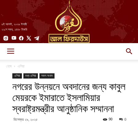
৬ই আগস্ট, ২০২৬ ঈসায়ী
২২শে সফর, ১৪৪৮ হিজরি
AlFirdaws
হোম
এশিয়া
এশিয়া
মধ্য এশিয়া
সকল সংবাদ
নগরের উন্নয়নে অবদানের জন্য কাবুল
||
মেয়রকে ইমারাতে ইসলামিয়ার
স্বরাষ্ট্রমন্ত্রীর আনুষ্ঠানিক সম্মাননা
আল-
90
ডিসেম্বর ২৯, ২০২৫
0