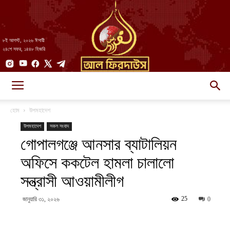
৮ই আগস্ট, ২০২৬ ঈসায়ী
২৪শে সফর, ১৪৪৮ হিজরি
AlFirdaws
হোম
উপমহাদেশ
উপমহাদেশ
সকল সংবাদ
গোপালগঞ্জে আনসার ব্যাটালিয়ন
||
অফিসে ককটেল হামলা চালালো
সন্ত্রাসী আওয়ামীলীগ
আল-
25
জানুয়ারি ৩১, ২০২৬
0