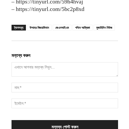
– https://tinyurl.com/59h4hvaj
– https://tinyurl.com/5bc2p8xd
ট্যাগসমূহ
উম্মাহর বিজয়াভিযান
জেএনআইএম
পশ্চিম আফ্রিকা
মুজাহিদিন নিউজ
মন্তব্য করুন