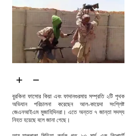
ফিরদাউস
বুরকিনা ফাসোর কিয়া এবং ফাদানগুরমায় সম্প্রতি ২টি পৃথক
অভিযান পরিচালনা করেছেন আল-কায়েদা সংশ্লিষ্ট
জেএনআইএম মুজাহিদিনরা। এতে অন্তত ৭ জান্তা সদস্য
নিহত হয়েছে বলে জানা গেছে।
আয-যাল্লাকা মিডিয়া কর্তৃক গত ১৩ মার্চ এক রিপোর্টে