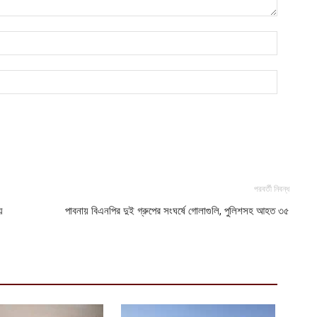
ক
ক
আ
হ
শ
আ
পরবর্তী নিবন্ধ
য়
পাবনায় বিএনপির দুই গ্রুপের সংঘর্ষে গোলাগুলি, পুলিশসহ আহত ৩৫