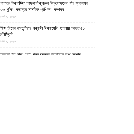
মারাতে ইসলামিয়া আফগানিস্তানের উত্তরাঞ্চলের পাঁচ প্রদেশের
৫০ পুলিশ সদস্যের সামরিক প্রশিক্ষণ সম্পন্ন
গস্ট ৭, ২০২৬
শ্চিম তীরের কালান্দিয়ায় সন্ত্রাসী ইসরায়েলি হামলায় আহত ৫১
িলিস্তিনি
গস্ট ৭, ২০২৬
েত্রকোণায় ভাড়া বাসা থেকে যুবকের রক্তাক্ত লাশ উদ্ধার
গস্ট ৭, ২০২৬
গুড়ায় ছিনতাই দেখে ফেলায় শিশুকে হত্যা, ধানক্ষেতে মিললো
াটিচাপা লাশ
গস্ট ৭, ২০২৬
ুমিল্লায় তনু হত্যা মামলায় দীর্ঘ দশ বছর পর ডিএনএ বিশ্লেষণে
াঁচজনের শুক্রাণুর অস্তিত্ব মিলেছে, মৃত্যুর আগে খুনিদের ফাঁসি
েখতে চান তনুর মা
গস্ট ৭, ২০২৬
গুড়া ও সিলেটে দুই ঘণ্টার ব্যবধানে সড়ক দুর্ঘটনায় শিশুসহ নিহত