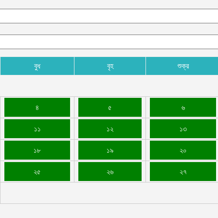
বুধ
বৃহ
শুক্র
৪
৫
৬
১১
১২
১৩
১৮
১৯
২০
২৫
২৬
২৭