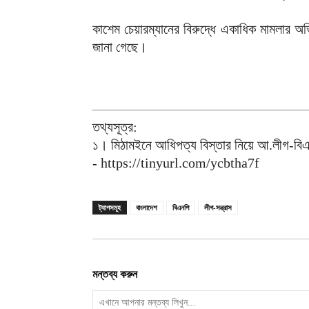
‎কাশেম চেয়ারম্যানের বিরুদ্ধে একাধিক মামলার 
জানা গেছে।
তথ্যসূত্র:
‎১। মিঠামইনে আধিপত্য বিস্তার নিয়ে আ.লীগ-বি
‎- https://tinyurl.com/ycbtha7f
ট্যাগসমূহ
বাংলাদেশ
বিএনপি
লীগ-সন্ত্রাস
মন্তব্য করুন