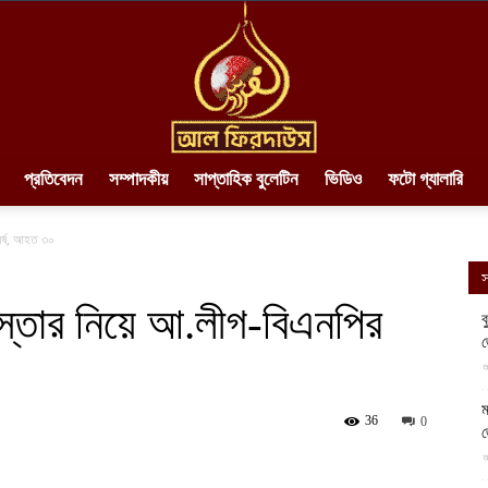
প্রতিবেদন
সম্পাদকীয়
সাপ্তাহিক বুলেটিন
ভিডিও
ফটো গ্যালারি
AlFirdaws
ঘর্ষ, আহত ৩০
স
স্তার নিয়ে আ.লীগ-বিএনপির
ব
||
আ
ম
36
0
আ