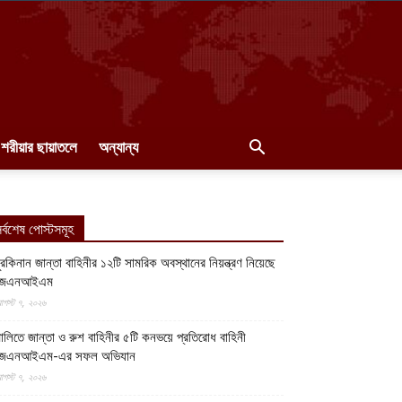
শরীয়ার ছায়াতলে
অন্যান্য
র্বশেষ পোস্টসমূহ
ুরকিনান জান্তা বাহিনীর ১২টি সামরিক অবস্থানের নিয়ন্ত্রণ নিয়েছে
জেএনআইএম
গস্ট ৭, ২০২৬
ালিতে জান্তা ও রুশ বাহিনীর ৫টি কনভয়ে প্রতিরোধ বাহিনী
জেএনআইএম-এর সফল অভিযান
গস্ট ৭, ২০২৬