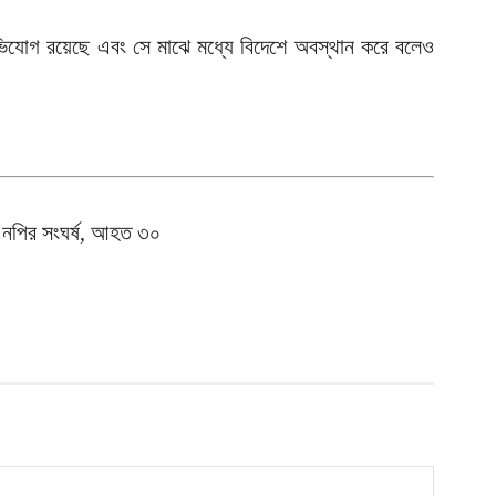
ক
ই
অভিযোগ রয়েছে এবং সে মাঝে মধ্যে বিদেশে অবস্থান করে বলেও
আ
স
গ
আ
আ
আ
এনপির সংঘর্ষ, আহত ৩০
আ
ভ
ক
ক
আ
ভ
হ
উ
আ