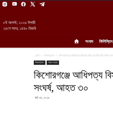
৮ই আগস্ট, ২০২৬ ঈসায়ী
২৪শে সফর, ১৪৪৮ হিজরি
সংবাদ
ফিলিস্তিন
হোম
উপমহাদেশ
কিশোরগঞ্জে আধিপত্য বিস্তার নিয়ে আ.লীগ-বিএনপির সং
উপমহাদেশ
সকল সংবাদ
কিশোরগঞ্জে আধিপত্য বি
সংঘর্ষ, আহত ৩০
মার্চ ২৪, ২০২৬