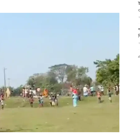
ই
আল-
৩
আ
প
ফ
আ
ফিরদাউস
ন
আ
ব
ম
আ
ক
প
দ
আ
ব