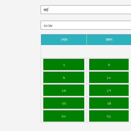
সোম
মঙ্গল
২
৩
৯
১০
১৬
১৭
২৩
২৪
৩০
৩১