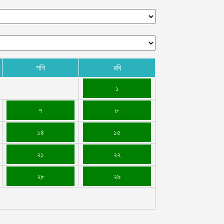
শনি
রবি
১
৭
৮
১৪
১৫
২১
২২
২৮
২৯