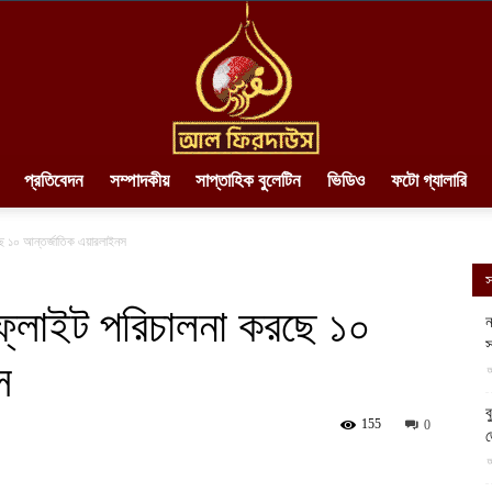
প্রতিবেদন
সম্পাদকীয়
সাপ্তাহিক বুলেটিন
ভিডিও
ফটো গ্যালারি
AlFirdaws
ছে ১০ আন্তর্জাতিক এয়ারলাইনস
স
ফ্লাইট পরিচালনা করছে ১০
ন
স
স
||
আ
ব
155
0
আ