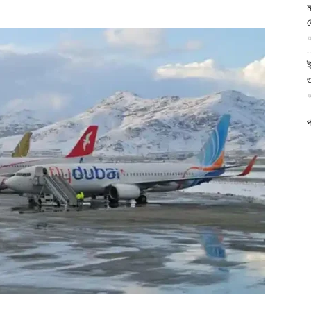
ম
আল-
আ
ই
৩
আ
ফিরদাউস
প
ফ
আ
ন
আ
ব
ম
আ
ক
প