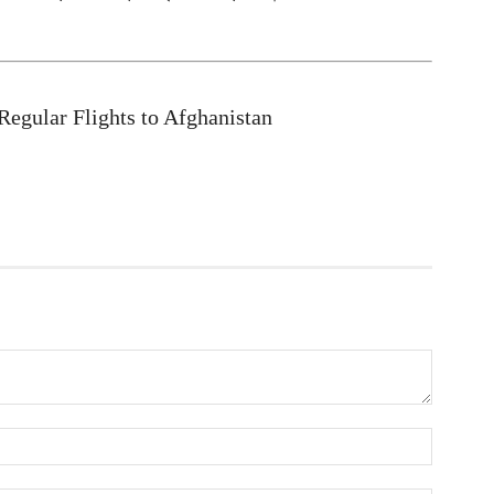
প
আ
ক
 Regular Flights to Afghanistan
ই
আ
স
গ
আ
আ
আ
আ
ভ
ক
ক
আ