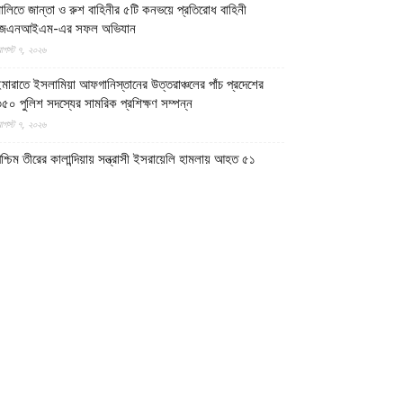
ালিতে জান্তা ও রুশ বাহিনীর ৫টি কনভয়ে প্রতিরোধ বাহিনী
জেএনআইএম-এর সফল অভিযান
গস্ট ৭, ২০২৬
মারাতে ইসলামিয়া আফগানিস্তানের উত্তরাঞ্চলের পাঁচ প্রদেশের
৫০ পুলিশ সদস্যের সামরিক প্রশিক্ষণ সম্পন্ন
গস্ট ৭, ২০২৬
শ্চিম তীরের কালান্দিয়ায় সন্ত্রাসী ইসরায়েলি হামলায় আহত ৫১
িলিস্তিনি
গস্ট ৭, ২০২৬
েত্রকোণায় ভাড়া বাসা থেকে যুবকের রক্তাক্ত লাশ উদ্ধার
গস্ট ৭, ২০২৬
গুড়ায় ছিনতাই দেখে ফেলায় শিশুকে হত্যা, ধানক্ষেতে মিললো
াটিচাপা লাশ
গস্ট ৭, ২০২৬
ুমিল্লায় তনু হত্যা মামলায় দীর্ঘ দশ বছর পর ডিএনএ বিশ্লেষণে
াঁচজনের শুক্রাণুর অস্তিত্ব মিলেছে, মৃত্যুর আগে খুনিদের ফাঁসি