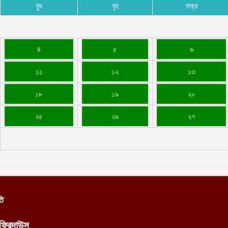
বুধ
বৃহ
শুক্র
৪
৫
৬
১১
১২
১৩
১৮
১৯
২০
২৫
২৬
২৭
তি
ফিরদাউস