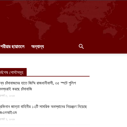
শরীয়ার ছায়াতলে
অন্যান্য
র্বশেষ পোস্টসমূহ
ব্য চাঁদাবাজদের হাতে জিম্মি রাজধানীবাসী, ৩৫ স্পটে পুলিশ
দস্যরাই করছে চাঁদাবাজি
গস্ট ৮, ২০২৬
ুরকিনান জান্তা বাহিনীর ১২টি সামরিক অবস্থানের নিয়ন্ত্রণ নিয়েছে
জেএনআইএম
গস্ট ৭, ২০২৬