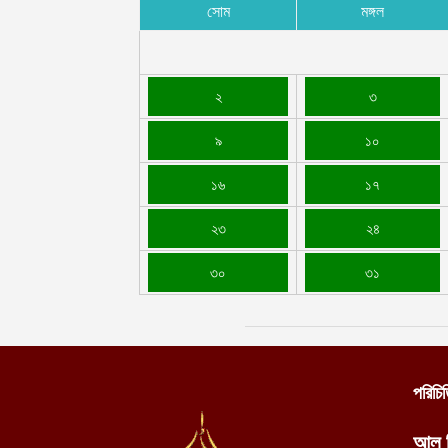
সোম
মঙ্গল
২
৩
৯
১০
১৬
১৭
২৩
২৪
৩০
৩১
পরিচি
আল 