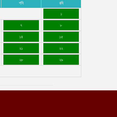
শনি
রবি
১
৭
৮
১৪
১৫
২১
২২
২৮
২৯