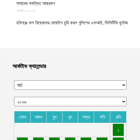
শাবাবের সমন্বিত আক্রমণ
আগস্ট ১০, ২০২৬
হবিগঞ্জে ফল বিক্রেতার মোবাইল চুরি করল পুলিশের এসআই, সিসিটিভি ফুটেজ
ভাইরাল
আগস্ট ১০, ২০২৬
এক বছরে সরকারি সেবায় ব্যাপক অগ্রগতি, লাখো মানুষের কর্মসংস্থান ও
নাগরিক সুবিধা সম্প্রসারণ ইমারাতে ইসলামিয়ার
আগস্ট ১০, ২০২৬
আর্কাইভ ক্যালেন্ডার
পশ্চিম তীরে এক মাসে সাংবাদিকদের ওপর ১০৮টি হামলা চালিয়েছে সন্ত্রাসী
ইসরায়েল
আগস্ট ১০, ২০২৬
রংপুরের পীরগাছায় দিনমজুরের বাড়িতে হামলা চালিয়ে লুট করা গরু দিয়ে
আওয়ামী লীগ নেতাদের ভূরিভোজ
আগস্ট ১০, ২০২৬
সোম
মঙ্গল
বুধ
বৃহ
শুক্র
শনি
রবি
বেসরকারি হাসপাতাল গুলোর রোগীদের নিরাপত্তা ও চিকিৎসাসেবার মান নিশ্চিত
১
করতে কাবুলে হাসপাতাল পরিদর্শন কার্যক্রম শুরু করেছে ইমারাতে ইসলামিয়া