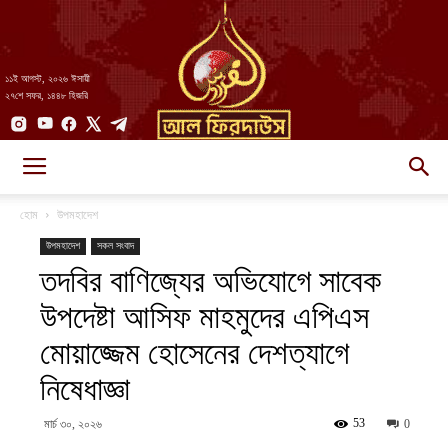
১১ই আগস্ট, ২০২৬ ঈসায়ী
২৭শে সফর, ১৪৪৮ হিজরি
AlFirdaws
হোম
উপমহাদেশ
উপমহাদেশ
সকল সংবাদ
তদবির বাণিজ্যের অভিযোগে সাবেক
||
উপদেষ্টা আসিফ মাহমুদের এপিএস
মোয়াজ্জেম হোসেনের দেশত্যাগে
আল-
নিষেধাজ্ঞা
53
মার্চ ৩০, ২০২৬
0