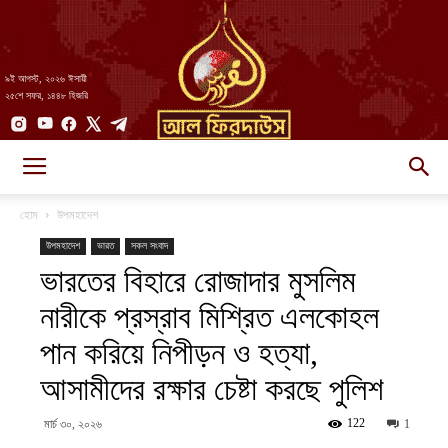
৯ই আগস্ট, ২০২৬ ঈসায়ী
২৫শে সফর, ১৪৪৮ হিজরি
AlFirdaws
হোম
উপমহাদেশ
উপমহাদেশ
ভারত
সকল সংবাদ
ভারতের বিহারে রোজাদার মুসলিম
||
নারীকে প্রস্রাব মিশ্রিত এলকোহল
পান করিয়ে নিপীড়ন ও হত্যা,
আল-
আসামীদের রক্ষার চেষ্টা করছে পুলিশ
122
মার্চ ৩০, ২০২৬
1