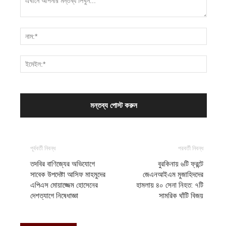
পূর্ববর্তী নিবন্ধ
পরবর্তী নিবন্ধ
তদবির বাণিজ্যের অভিযোগে
বুরকিনায় ৬টি ফ্রন্টে
সাবেক উপদেষ্টা আসিফ মাহমুদের
জেএনআইএম মুজাহিদদের
এপিএস মোয়াজ্জেম হোসেনের
হামলায় ৪০ সেনা নিহত: ৭টি
দেশত্যাগে নিষেধাজ্ঞা
সামরিক ঘাঁটি বিজয়