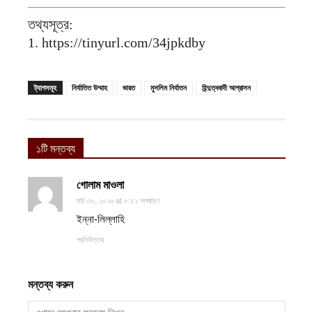
তথ্যসূত্র:
1. https://tinyurl.com/34jpkdby
ট্যাগসমূহ
নির্যাতিত উম্মাহ
ভারত
মুসলিম নির্যাতন
হিন্দুত্ববাদী আগ্রাসন
১টি মন্তব্য
গোলাম মাওলা
মার্চ ৩০, ২০২৬ at ৮:৫২ অপরাহ্ণ
ইন্না-লিল্লাহি
প্রতিউত্তর
মন্তব্য করুন