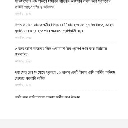
পাকিস্তানের ২টি অঞ্চলে সামরিক বাহিনীর অবস্থান লক্ষ্য করে প্রতিরোধ
বাহিনী আইএমপির ৪ অভিযান
আগস্ট ৮, ২০২৬
বিগত ৩ মাসে ভারতে ধর্মীয় বিদ্বেষের শিকার হয়ে ২৫ মুসলিম নিহত, ২০২৬
মুসলিমদের জন্য হতে পারে অন্যতম প্রাণঘাতী বছর
আগস্ট ৮, ২০২৬
৫ বছর আগে আজকের দিনে একযোগে তিন প্রদেশ দখল করে ইমারাতে
ইসলামিয়া
আগস্ট ৮, ২০২৬
পদ্মা সেতু রেল সংযোগে প্রকল্পে ১৩ হাজার কোটি টাকার বেশি আর্থিক অনিয়ম
পেয়েছে সরকারি অডিট
আগস্ট ৮, ২০২৬
গাজীপুরের কালিয়াকৈরে অজ্ঞাত নারীর লাশ উদ্ধার
আগস্ট ৮, ২০২৬
উত্তর প্রদেশের মথুরায় ঐতিহাসিক শাহী ঈদগাহ মসজিদের স্থলে আবারও
কৃষ্ণ মন্দির নির্মাণের দাবি, মসজিদের জন্য বিকল্প জমির প্রস্তাব
আগস্ট ৮, ২০২৬