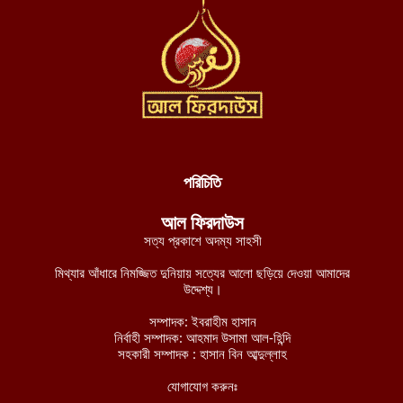
আহত ৩ ফিলিস্তিনি
আগস্ট ৮, ২০২৬
যুদ্ধ বন্ধে নাইজার রাষ্ট্রপ্রধানকে জেএনআইএম-এর শর্ত: মানব রচিত
সংবিধান ছেড়ে শরিয়াহ্ প্রতিষ্ঠা করুন
আগস্ট ৮, ২০২৬
পশ্চিমবঙ্গে শব্দ দূষণ নিয়ন্ত্রণের অজুহাতে টার্গেট কেবল মসজিদ, লাউডস্পিকার
অপসারণের নির্দেশ হিন্দুত্ববাদী পুলিশের
আগস্ট ৮, ২০২৬
পরিচিতি
নব্য চাঁদাবাজদের হাতে জিম্মি রাজধানীবাসী, ৩৫ স্পটে পুলিশ সদস্যরাই করছে
আল ফিরদাউস
চাঁদাবাজি
সত্য প্রকাশে অদম্য সাহসী
আগস্ট ৮, ২০২৬
মিথ্যার আঁধারে নিমজ্জিত দুনিয়ায় সত্যের আলো ছড়িয়ে দেওয়া আমাদের
বুরকিনান জান্তা বাহিনীর ১২টি সামরিক অবস্থানের নিয়ন্ত্রণ নিয়েছে
উদ্দেশ্য।
জেএনআইএম
সম্পাদক: ইবরাহীম হাসান
আগস্ট ৭, ২০২৬
নির্বাহী সম্পাদক: আহমাদ উসামা আল-হিন্দি
সহকারী সম্পাদক : হাসান বিন আব্দুল্লাহ
মালিতে জান্তা ও রুশ বাহিনীর ৫টি কনভয়ে প্রতিরোধ বাহিনী জেএনআইএম-
এর সফল অভিযান
যোগাযোগ করুনঃ
আগস্ট ৭, ২০২৬