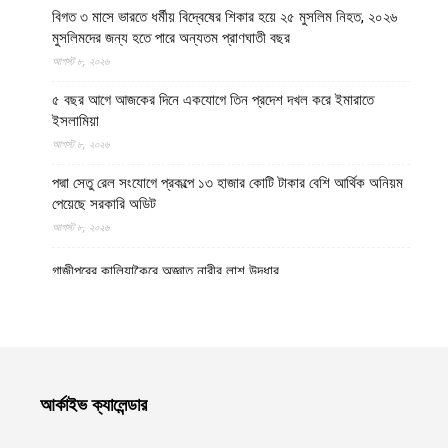
বিগত ৩ মাসে ভারতে ধর্মীয় বিদ্বেষের শিকার হয়ে ২৫ মুসলিম নিহত, ২০২৬
মুসলিমদের জন্য হতে পারে অন্যতম প্রাণঘাতী বছর
আগস্ট ৮, ২০২৬
৫ বছর আগে আজকের দিনে একযোগে তিন প্রদেশ দখল করে ইমারাতে
ইসলামিয়া
আগস্ট ৮, ২০২৬
পদ্মা সেতু রেল সংযোগে প্রকল্পে ১৩ হাজার কোটি টাকার বেশি আর্থিক অনিয়ম
পেয়েছে সরকারি অডিট
আগস্ট ৮, ২০২৬
গাজীপুরের কালিয়াকৈরে অজ্ঞাত নারীর লাশ উদ্ধার
আগস্ট ৮, ২০২৬
উত্তর প্রদেশের মথুরায় ঐতিহাসিক শাহী ঈদগাহ মসজিদের স্থলে আবারও
কৃষ্ণ মন্দির নির্মাণের দাবি, মসজিদের জন্য বিকল্প জমির প্রস্তাব
আগস্ট ৮, ২০২৬
আর্কাইভ ক্যালেন্ডার
হেলমান্দে বিপুল পরিমাণ অবৈধ অস্ত্র ও সামরিক সরঞ্জাম জব্দ করেছে ইমারাতে
ইসলামিয়ার নিরাপত্তা বাহিনী