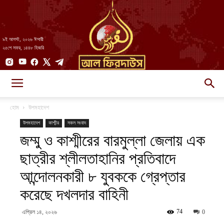
৯ই আগস্ট, ২০২৬ ঈসায়ী
২৫শে সফর, ১৪৪৮ হিজরি
AlFirdaws
হোম
উপমহাদেশ
উপমহাদেশ
কাশ্মীর
সকল সংবাদ
জম্মু ও কাশ্মীরের বারমুল্লা জেলায় এক
||
ছাত্রীর শ্লীলতাহানির প্রতিবাদে
আন্দোলনকারী ৮ যুবককে গ্রেপ্তার
আল-
করেছে দখলদার বাহিনী
74
এপ্রিল ১৪, ২০২৬
0