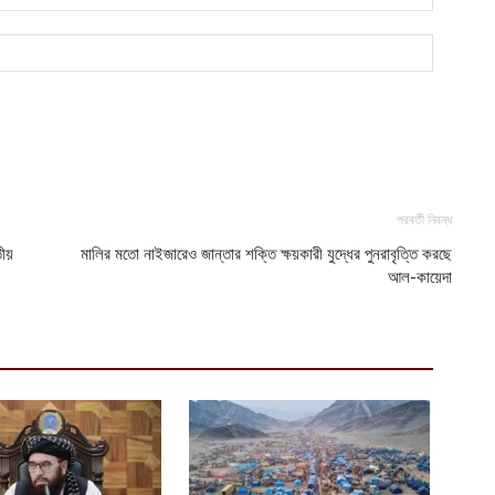
ই
চ
আ
জ
হ
আ
পরবর্তী নিবন্ধ
তীয়
মালির মতো নাইজারেও জান্তার শক্তি ক্ষয়কারী যুদ্ধের পুনরাবৃত্তি করছে
আল-কায়েদা