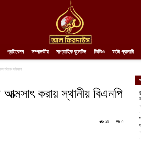
প্রতিবেদন
সম্পাদকীয়
সাপ্তাহিক বুলেটিন
ভিডিও
ফটো গ্যালারি
AlFirdaws
 সভাপতিকে জরিমানা
স
 আত্মসাৎ করায় স্থানীয় বিএনপি
ক
ই
||
আ
স
29
0
গ
আ