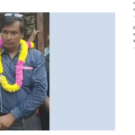
আ
আল-
আ
আ
ভ
ক
ক
ফিরদাউস
আ
ভ
হ
উ
আ
ক
ক
আ
হ
শ
আ