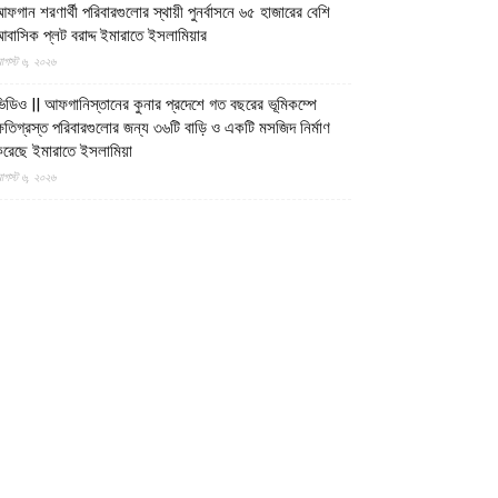
ফগান শরণার্থী পরিবারগুলোর স্থায়ী পুনর্বাসনে ৬৫ হাজারের বেশি
বাসিক প্লট বরাদ্দ ইমারাতে ইসলামিয়ার
গস্ট ৬, ২০২৬
িডিও || আফগানিস্তানের কুনার প্রদেশে গত বছরের ভূমিকম্পে
্ষতিগ্রস্ত পরিবারগুলোর জন্য ৩৬টি বাড়ি ও একটি মসজিদ নির্মাণ
রেছে ইমারাতে ইসলামিয়া
গস্ট ৬, ২০২৬
ারত, পাকিস্তান ও বাংলাদেশের মাদ্রাসাগুলোতে সন্ত্রাসবাদ তৈরি
চ্ছে বলে উস্কানিমূলক মন্তব্য করেছে উত্তর প্রদেশের হিন্দুত্ববাদী
পমুখ্যমন্ত্রী
গস্ট ৬, ২০২৬
ক্সবাজারের উখিয়ায় রোহিঙ্গা ক্যাম্পে পাহাড় ধসে শিশুর মৃত্যু,
্ষতিগ্রস্ত দুটি আশ্রয়কেন্দ্র
গস্ট ৬, ২০২৬
াসিনাকে দেশে ফেরাতে ২২ বিশ্ববিদ্যালয়ের ৪০৪ প্রগতিশীল
িক্ষকের গোপন তৎপরতা
গস্ট ৬, ২০২৬