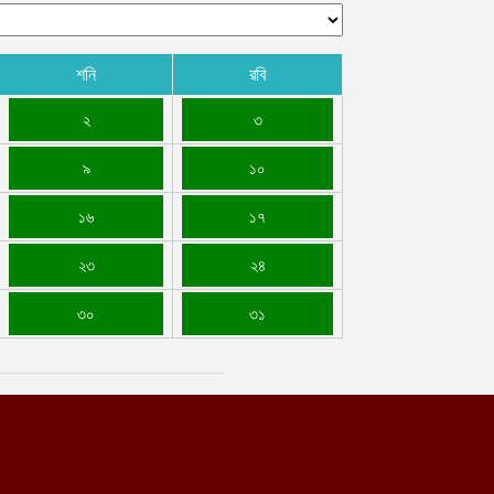
শনি
রবি
২
৩
৯
১০
১৬
১৭
২৩
২৪
৩০
৩১