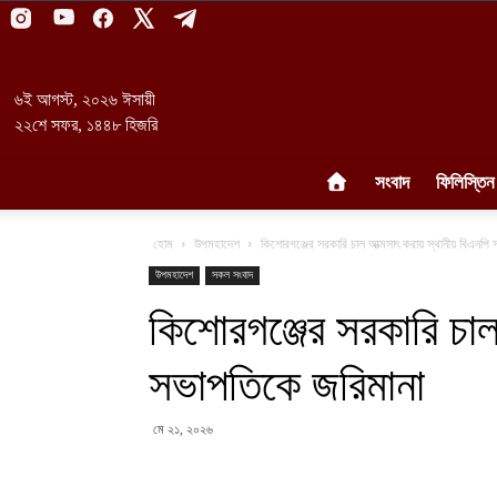
৬ই আগস্ট, ২০২৬ ঈসায়ী
২২শে সফর, ১৪৪৮ হিজরি
সংবাদ
ফিলিস্তিন
হোম
উপমহাদেশ
কিশোরগঞ্জের সরকারি চাল আত্মসাৎ করায় স্থানীয় বিএনপি
উপমহাদেশ
সকল সংবাদ
কিশোরগঞ্জের সরকারি চাল
সভাপতিকে জরিমানা
মে ২১, ২০২৬