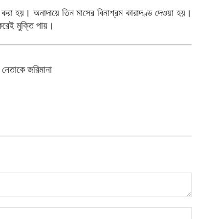
আ
া করা হয়। অনাদায়ে তিন মাসের বিনাশ্রম কারাদণ্ড দেওয়া হয়।
করেই মুক্তি পায়।
ল
শ
আ
চ
নেতাকে জরিমানা
ক
আ
আ
ম
আ
অ
ভ
আ
ঢ
১
আ