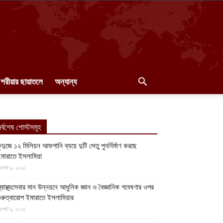
শরীয়ার ছায়াতলে
অন্যান্য
র্বশেষ পোস্টসমূহ
ুন্দুজে ১২ মিলিয়ন আফগানি ব্যয়ে দুটি সেতু পুনর্নির্মাণ করছে
মারাতে ইসলামিয়া
গস্ট ৬, ২০২৬
্বাস্থ্যসেবার মান উন্নয়নে আধুনিক জ্ঞান ও বৈজ্ঞানিক গবেষণার ওপর
ুরুত্বারোপ ইমারাতে ইসলামিয়ার
গস্ট ৬, ২০২৬