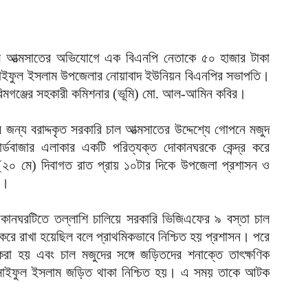
ভ
ম
আ
ল আত্মসাতের অভিযোগে এক বিএনপি নেতাকে ৫০ হাজার টাকা
প
 সাইফুল ইসলাম উপজেলার নোয়াবাদ ইউনিয়ন বিএনপির সভাপতি।
য
ে করিমগঞ্জের সহকারী কমিশনার (ভূমি) মো. আল-আমিন কবির।
আ
র জন্য বরাদ্দকৃত সরকারি চাল আত্মসাতের উদ্দেশ্যে গোপনে মজুদ
দ
প
ডবাজার এলাকার একটি পরিত্যক্ত দোকানঘরকে কেন্দ্র করে
আ
 (২০ মে) দিবাগত রাত প্রায় ১০টার দিকে উপজেলা প্রশাসন ও
ে।
দ
আ
দোকানঘরটিতে তল্লাশি চালিয়ে সরকারি ভিজিএফের ৯ বস্তা চাল
রে রাখা হয়েছিল বলে প্রাথমিকভাবে নিশ্চিত হয় প্রশাসন। পরে
ড
করা হয় এবং চাল মজুদের সঙ্গে জড়িতদের শনাক্তে তাৎক্ষণিক
র
 সাইফুল ইসলাম জড়িত থাকা নিশ্চিত হয়। এ সময় তাকে আটক
আ
ন