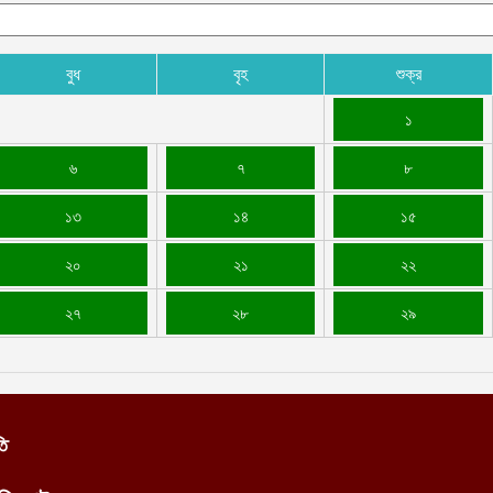
বুধ
বৃহ
শুক্র
১
৬
৭
৮
১৩
১৪
১৫
২০
২১
২২
২৭
২৮
২৯
তি