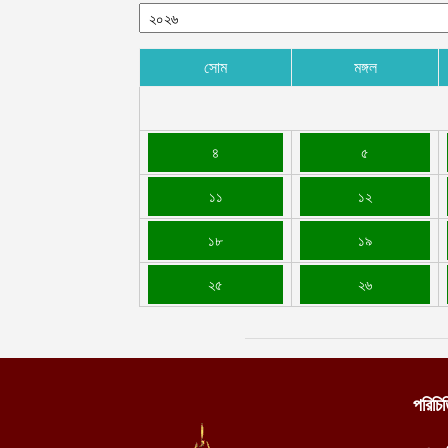
সোম
মঙ্গল
৪
৫
১১
১২
১৮
১৯
২৫
২৬
পরিচি