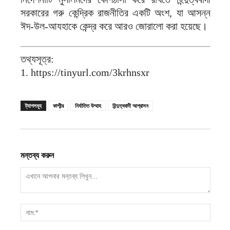
সরকারের গরু কেন্দ্রিক রাজনীতির একটি অংশ, যা আসন্ন
ঈদ-উল-আযহাকে কেন্দ্র করে আরও জোরালো করা হয়েছে।
তথ্যসূত্র:
1. https://tinyurl.com/3krhnsxr
ট্যাগসমূহ
কাশ্মীর
নির্যাতিত উম্মাহ
হিন্দুত্ববাদী আগ্রাসন
মন্তব্য করুন