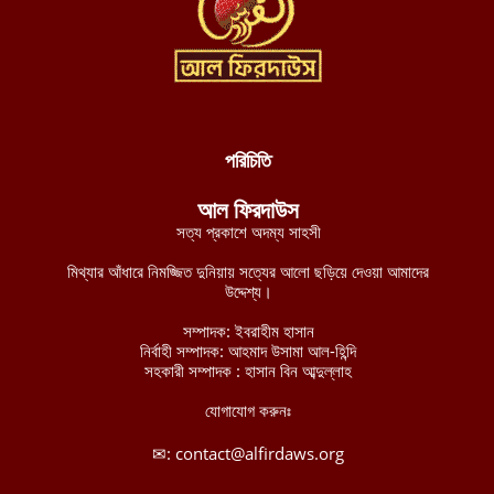
যুদ্ধ বন্ধে নাইজার রাষ্ট্রপ্রধানকে জেএনআইএম-এর শর্ত: মানব রচিত
সংবিধান ছেড়ে শরিয়াহ্ প্রতিষ্ঠা করুন
আগস্ট ৮, ২০২৬
পশ্চিমবঙ্গে শব্দ দূষণ নিয়ন্ত্রণের অজুহাতে টার্গেট কেবল মসজিদ, লাউডস্পিকার
অপসারণের নির্দেশ হিন্দুত্ববাদী পুলিশের
আগস্ট ৮, ২০২৬
পরিচিতি
নব্য চাঁদাবাজদের হাতে জিম্মি রাজধানীবাসী, ৩৫ স্পটে পুলিশ সদস্যরাই করছে
আল ফিরদাউস
চাঁদাবাজি
সত্য প্রকাশে অদম্য সাহসী
আগস্ট ৮, ২০২৬
মিথ্যার আঁধারে নিমজ্জিত দুনিয়ায় সত্যের আলো ছড়িয়ে দেওয়া আমাদের
বুরকিনান জান্তা বাহিনীর ১২টি সামরিক অবস্থানের নিয়ন্ত্রণ নিয়েছে
উদ্দেশ্য।
জেএনআইএম
সম্পাদক: ইবরাহীম হাসান
আগস্ট ৭, ২০২৬
নির্বাহী সম্পাদক: আহমাদ উসামা আল-হিন্দি
সহকারী সম্পাদক : হাসান বিন আব্দুল্লাহ
মালিতে জান্তা ও রুশ বাহিনীর ৫টি কনভয়ে প্রতিরোধ বাহিনী জেএনআইএম-
এর সফল অভিযান
যোগাযোগ করুনঃ
আগস্ট ৭, ২০২৬
✉:
contact@alfirdaws.org
ইমারাতে ইসলামিয়া আফগানিস্তানের উত্তরাঞ্চলের পাঁচ প্রদেশের ৩৫০ পুলিশ
সদস্যের সামরিক প্রশিক্ষণ সম্পন্ন