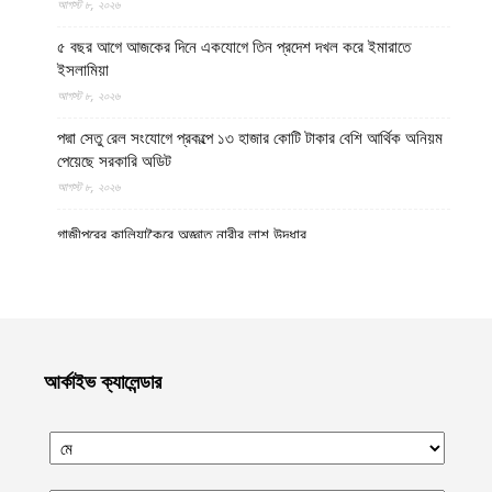
আগস্ট ৮, ২০২৬
৫ বছর আগে আজকের দিনে একযোগে তিন প্রদেশ দখল করে ইমারাতে
ইসলামিয়া
আগস্ট ৮, ২০২৬
পদ্মা সেতু রেল সংযোগে প্রকল্পে ১৩ হাজার কোটি টাকার বেশি আর্থিক অনিয়ম
পেয়েছে সরকারি অডিট
আগস্ট ৮, ২০২৬
গাজীপুরের কালিয়াকৈরে অজ্ঞাত নারীর লাশ উদ্ধার
আগস্ট ৮, ২০২৬
উত্তর প্রদেশের মথুরায় ঐতিহাসিক শাহী ঈদগাহ মসজিদের স্থলে আবারও
কৃষ্ণ মন্দির নির্মাণের দাবি, মসজিদের জন্য বিকল্প জমির প্রস্তাব
আগস্ট ৮, ২০২৬
আর্কাইভ ক্যালেন্ডার
হেলমান্দে বিপুল পরিমাণ অবৈধ অস্ত্র ও সামরিক সরঞ্জাম জব্দ করেছে ইমারাতে
ইসলামিয়ার নিরাপত্তা বাহিনী
আগস্ট ৮, ২০২৬
নোয়াখালীর কবিরহাটে নিখোঁজের এক দিন পর যুবদলনেতার লাশ উদ্ধার