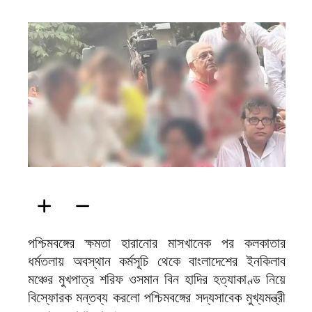
ফিরদাউস
পশ্চিমবঙ্গের ক্ষমতা হারানোর মাসখানেক পর কলকাতার
ধর্মতলায় অবস্থান কর্মসূচি থেকে বাংলাদেশের ইনকিলাব
মঞ্চের মুখপাত্র শরিফ ওসমান বিন হাদির হত্যাকাণ্ড নিয়ে
বিস্ফোরক মন্তব্য করলো পশ্চিমবঙ্গের সদ্যসাবেক মুখ্যমন্ত্রী