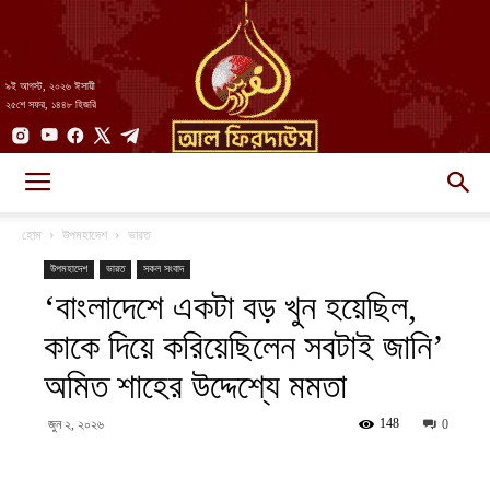
৯ই আগস্ট, ২০২৬ ঈসায়ী
২৫শে সফর, ১৪৪৮ হিজরি
AlFirdaws
হোম
উপমহাদেশ
ভারত
উপমহাদেশ
ভারত
সকল সংবাদ
‘বাংলাদেশে একটা বড় খুন হয়েছিল,
||
কাকে দিয়ে করিয়েছিলেন সবটাই জানি’
অমিত শাহের উদ্দেশ্যে মমতা
আল-
148
জুন ২, ২০২৬
0